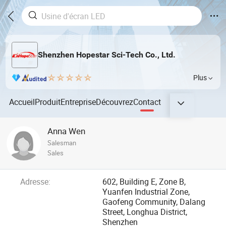
Shenzhen Hopestar Sci-Tech Co., Ltd.
Plus
Accueil
Produit
Entreprise
Découvrez
Contact
Anna Wen
Salesman
Sales
Adresse:
602, Building E, Zone B,
Yuanfen Industrial Zone,
Gaofeng Community, Dalang
Street, Longhua District,
Shenzhen