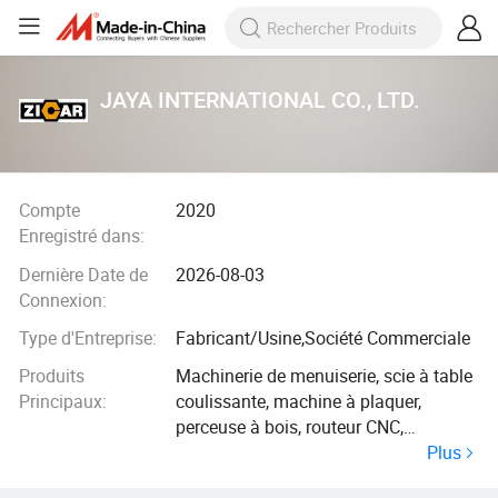
JAYA INTERNATIONAL CO., LTD.
Compte
2020
Enregistré dans:
Dernière Date de
2026-08-03
Connexion:
Type d'Entreprise:
Fabricant/Usine,Société Commerciale
Produits
Machinerie de menuiserie, scie à table
Principaux:
coulissante, machine à plaquer,
perceuse à bois, routeur CNC,
Plus
collecteur de poussière, machine à
presse à froid, machine à presse à