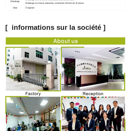
Emballage
Emballage sur mesure disponible
, commande minimum de 30 pièces.
Délai
À négocier
[
informations sur la société
]