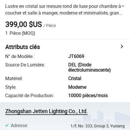
Lustre en cristal sur mesure rond de luxe pour chambre à
coucher et salle à manger, moderne et minimaliste, grands
lustres pour salon
399,00 $US
/
Pièce
1
Pièce
(MOQ)
Attributs clés
N° de Modèle.
:
JT6069
Source De Lumière
:
DEL (Diode
électroluminescente)
Matériel
:
Cristal
Style
:
Moderne
Capacité de Production
:
10000 pièces/mois
Zhongshan Jetten Lighting Co., Ltd.
Adresse
:
1/F, No. 333, Group 3, Yuxiang