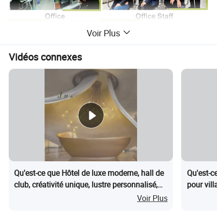
Voir Plus
Vidéos connexes
Qu'est-ce que Hôtel de luxe moderne, hall de
Qu'est-c
club, créativité unique, lustre personnalisé,
pour vil
centre commercial, villa, salle à manger,
pour hall
Voir Plus
lampes décoratives