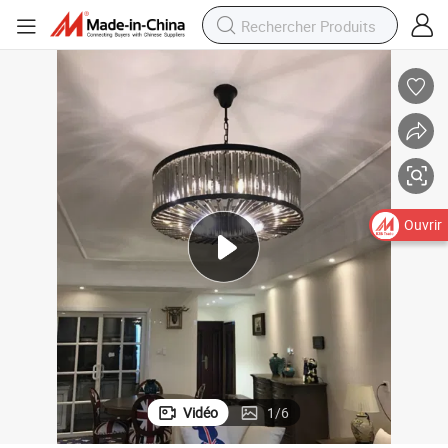
Ouvrir
Vidéo
1
/
6