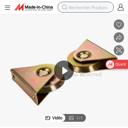
60mm Poulie rouleau en acier galvanisé universel pour porte coulissante
Ouvrir
Vidéo
1
/
1