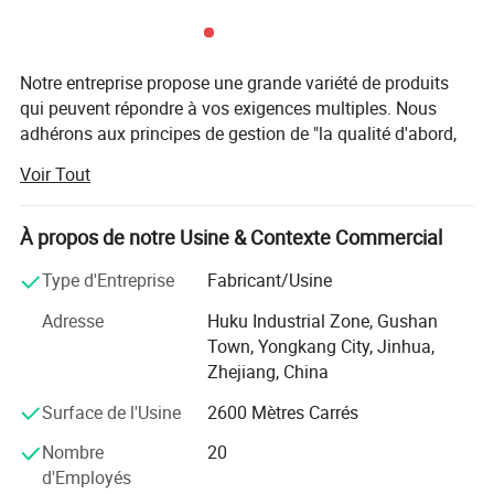
Notre entreprise propose une grande variété de produits
qui peuvent répondre à vos exigences multiples. Nous
adhérons aux principes de gestion de "la qualité d'abord,
le client d'abord et basé sur le crédit" depuis la création de
Voir Tout
l'entreprise et toujours faire de notre mieux pour satisfaire
les besoins potentiels de nos clients. Notre entreprise est
sincèrement disposée à coopérer avec des entreprises du
À propos de notre Usine & Contexte Commercial
monde entier afin de réaliser une situation gagnant-
Type d'Entreprise
Fabricant/Usine
gagnant depuis que la tendance de la mondialisation
économique s'est développée avec une force irrésistible.
Adresse
Huku Industrial Zone, Gushan
Town, Yongkang City, Jinhua,
Après presque 20 ans de fonctionnement, nous avons
Zhejiang, China
choisi principalement des poulies de porte coulissantes.
Nous respectons à la fois la qualité et le prix. Nous
Surface de l'Usine
2600 Mètres Carrés
promettons donc que nos produits méritent leurs prix.
Nombre
20
Nous avons notre propre marque "JY Pulley" qui est très
d'Employés
célèbre en Afrique et en Asie.