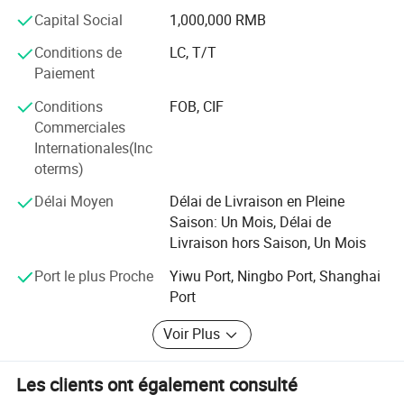
Capital Social
1,000,000 RMB
Bien sûr, nous fournissons également le service OEM, c'est
un service chinois caractéristique pour le monde entier.
Conditions de
LC, T/T
Paiement
Depuis 2019, tout comme l'économie, nous apprenons
que de plus en plus d'acheteurs commencent à acheter les
Conditions
FOB, CIF
articles moins chers. Nous allons d'abord considérer la
Commerciales
qualité, et les prix peuvent être plus élevés. Mais si vous
Internationales(Inc
avez besoin des prix moins chers, vous pouvez nous
oterms)
contacter et nous demander d'offrir les produits
Délai Moyen
Délai de Livraison en Pleine
appropriés pour répondre à vos prix cibles. Afin d'accueillir
Saison: Un Mois, Délai de
plus d'acheteurs, nous aimerions essayer différentes
Livraison hors Saison, Un Mois
façons de nous améliorer.
Port le plus Proche
Yiwu Port, Ningbo Port, Shanghai
Bienvenue à vos messages!
Port
Voir Plus
Les clients ont également consulté