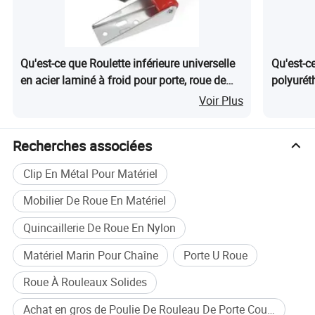
Qu'est-ce que Roulette inférieure universelle
Qu'est-c
en acier laminé à froid pour porte, roue de
polyurét
support de porte de cabinet à roulement
Voir Plus
fluide
Recherches associées
Clip En Métal Pour Matériel
Mobilier De Roue En Matériel
Quincaillerie De Roue En Nylon
Matériel Marin Pour Chaîne
Porte U Roue
Roue À Rouleaux Solides
Achat en gros de Poulie De Rouleau De Porte Coulissante