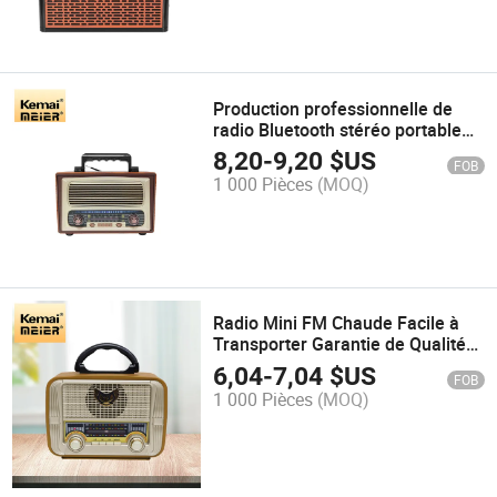
Production professionnelle de
radio Bluetooth stéréo portable
grande maison extérieure sans fil
8,20
-
9,20
$US
FOB
rechargeable FM AM SW 3
1 000 Pièces
(MOQ)
Radio Mini FM Chaude Facile à
Transporter Garantie de Qualité
Sonore
6,04
-
7,04
$US
FOB
1 000 Pièces
(MOQ)