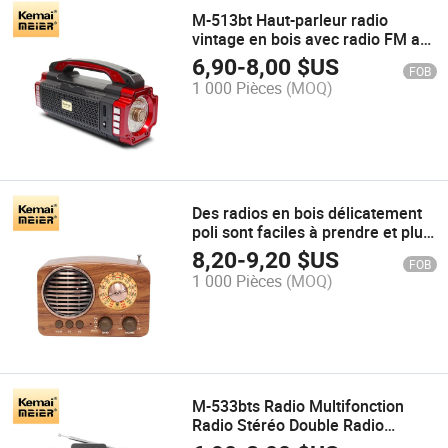
M-513bt Haut-parleur radio
vintage en bois avec radio FM au
style classique, radio d'extérieur
6,90
-
8,00
$US
FOB
1 000 Pièces
(MOQ)
Des radios en bois délicatement
poli sont faciles à prendre et plus
élégantes
8,20
-
9,20
$US
FOB
1 000 Pièces
(MOQ)
M-533bts Radio Multifonction
Radio Stéréo Double Radio
Rechargeable Radio Solaire