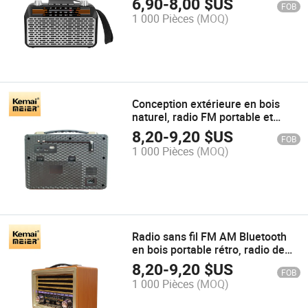
6,90
-
8,00
$US
FOB
1 000 Pièces
(MOQ)
Conception extérieure en bois
naturel, radio FM portable et
transportable
8,20
-
9,20
$US
FOB
1 000 Pièces
(MOQ)
Radio sans fil FM AM Bluetooth
en bois portable rétro, radio de
style ancien pour la maison
8,20
-
9,20
$US
FOB
1 000 Pièces
(MOQ)