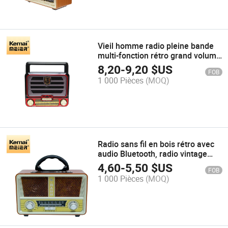
Vieil homme radio pleine bande
multi-fonction rétro grand volume
ancien vintage
8,20
-
9,20
$US
FOB
1 000 Pièces
(MOQ)
Radio sans fil en bois rétro avec
audio Bluetooth, radio vintage
solaire pour extérieur en gros
4,60
-
5,50
$US
FOB
1 000 Pièces
(MOQ)