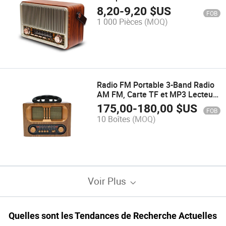
classiques, radio FM
8,20
-
9,20
$US
FOB
1 000 Pièces
(MOQ)
Radio FM Portable 3-Band Radio
AM FM, Carte TF et MP3 Lecteur,
Haut-parleur Rechargeable,
175,00
-
180,00
$US
FOB
Design Rétro Bluetooth M-1931bt
10 Boîtes
(MOQ)
Voir Plus
Quelles sont les Tendances de Recherche Actuelles