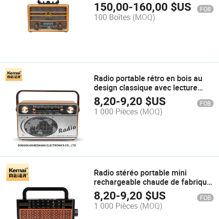
MP3 lecteur, haut-parleurs
150,00
-
160,00
$US
FOB
rechargeables Bluetooth vintage
100 Boîtes
(MOQ)
Meier M-1935bt
Radio portable rétro en bois au
design classique avec lecture
USB et connexion Bluetooth
8,20
-
9,20
$US
FOB
1 000 Pièces
(MOQ)
Radio stéréo portable mini
rechargeable chaude de fabrique
avec radio rétro AM FM
8,20
-
9,20
$US
FOB
professionnelle
1 000 Pièces
(MOQ)