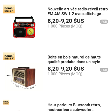
Nouvelle arrivée radio-réveil rétro
FM AM SW 1-2 avec affichage
Bluetooth et application de
8,20
-
9,20
$US
FOB
recharge USB TF, radio d'urgence
1 000 Pièces
(MOQ)
Boîte en bois naturel de haute
qualité produite dans un style
rétro classique avec des
8,20
-
9,20
$US
FOB
fonctionnalités multi-bandes FM
1 000 Pièces
(MOQ)
et AM, USB
Haut-parleurs Bluetooth rétro,
haut-parleurs subwoofer