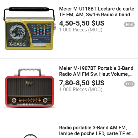
Meier M-U118BT Lecture de carte
TF FM, AM, Sw1-6 Radio à bande
Éclairage LED Chargement USB
4,50
-
5,50
$US
FOB
Batterie lithium
1 000 Pièces
(MOQ)
Meier M-1907BT Portable 3-Band
Radio AM FM Sw, Haut Volume,
Connectivité Sans Fil, Carte TF et
7,80
-
8,50
$US
FOB
MP3 Lecteur, Haut-parleurs
1 000 Pièces
(MOQ)
Rechargeables Classicisme
Radio portable 3-Band AM FM,
lampe de poche LED, carte TF et