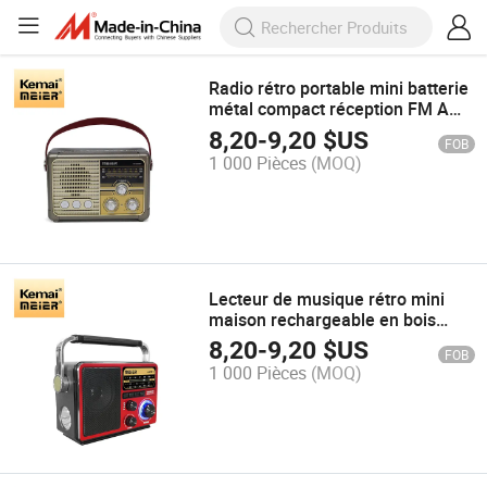
Radio rétro portable mini batterie
métal compact réception FM AM
radio AM/FM/onde complète
8,20
-
9,20
$US
FOB
1 000 Pièces
(MOQ)
Lecteur de musique rétro mini
maison rechargeable en bois
Am/FM/Sw USB TF 3 Band Radio
8,20
-
9,20
$US
FOB
portable
1 000 Pièces
(MOQ)