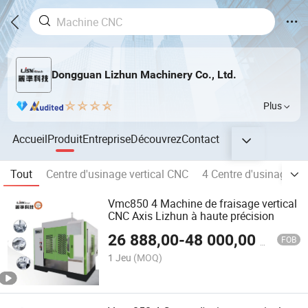
Dongguan Lizhun Machinery Co., Ltd.
Plus
Accueil
Produit
Entreprise
Découvrez
Contact
Tout
Centre d'usinage vertical CNC
4 Centre d'usinage Ax
Vmc850 4 Machine de fraisage vertical
CNC Axis Lizhun à haute précision
26 888,00
-
48 000,00
$US
FOB
1 Jeu
(MOQ)