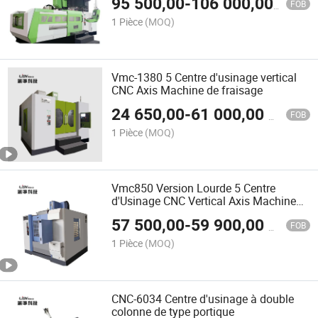
95 500,00
-
106 000,00
$US
FOB
1 Pièce
(MOQ)
Vmc-1380 5 Centre d'usinage vertical
CNC Axis Machine de fraisage
24 650,00
-
61 000,00
$US
FOB
1 Pièce
(MOQ)
Vmc850 Version Lourde 5 Centre
d'Usinage CNC Vertical Axis Machine
CNC
57 500,00
-
59 900,00
$US
FOB
1 Pièce
(MOQ)
CNC-6034 Centre d'usinage à double
colonne de type portique