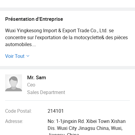
Présentation d'Entreprise
Wuxi Yingkesong Import & Export Trade Co., Ltd. se
concentre sur l'exportation de la motocyclette& des pièces
automobiles.
Voir Tout
1. Pièces de moto et accessoires
1.1. Pièces de moteur de moto
Mr. Sam
Ceo
1.2. Pièces de châssis de moto
Sales Department
1.3. Les roues de moto
Code Postal:
214101
1.4. Body Kits Moto
Adresse:
No: 1-1jingxin Rd. Xibei Town Xishan
1.5. Système de frein de moto
Dis. Wuxi City Jinagsu China, Wuxi,
Jiangsu, China