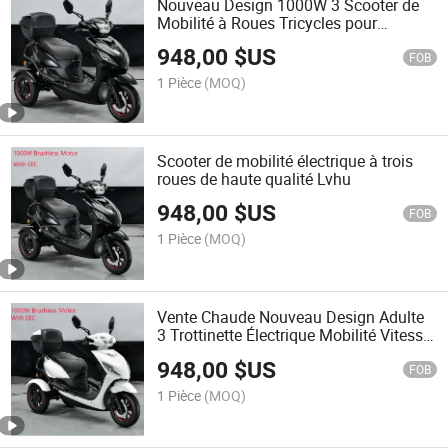
Nouveau Design 1000W 3 Scooter de
Mobilité à Roues Tricycles pour
Personnes Âgées ou Handicapées
948,00
$US
FOB
1 Pièce
(MOQ)
Scooter de mobilité électrique à trois
roues de haute qualité Lvhu
948,00
$US
FOB
1 Pièce
(MOQ)
Vente Chaude Nouveau Design Adulte
3 Trottinette Électrique Mobilité Vitesse
Maximale 25km/H 35km/H
948,00
$US
FOB
1 Pièce
(MOQ)