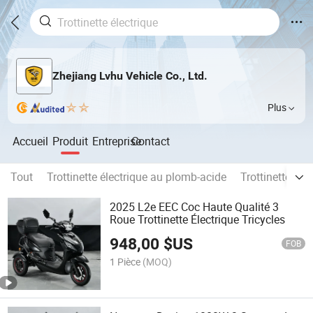
Zhejiang Lvhu Vehicle Co., Ltd.
Plus
Accueil
Produit
Entreprise
Contact
Tout
Trottinette électrique au plomb-acide
Trottinette éle
2025 L2e EEC Coc Haute Qualité 3
Roue Trottinette Électrique Tricycles
948,00
$US
FOB
1 Pièce
(MOQ)