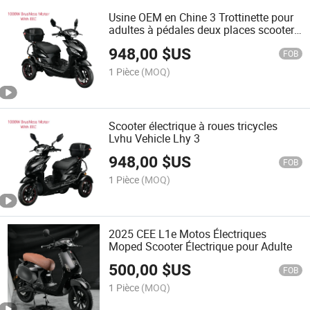
Usine OEM en Chine 3 Trottinette pour
adultes à pédales deux places scooter
électrique pour personnes handicapées
948,00
$US
FOB
1 Pièce
(MOQ)
Scooter électrique à roues tricycles
Lvhu Vehicle Lhy 3
948,00
$US
FOB
1 Pièce
(MOQ)
2025 CEE L1e Motos Électriques
Moped Scooter Électrique pour Adulte
500,00
$US
FOB
1 Pièce
(MOQ)