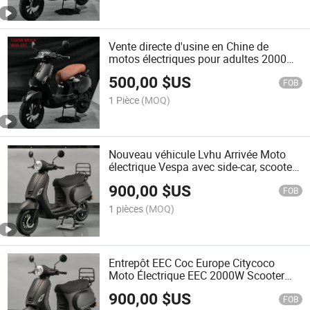
Vente directe d'usine en Chine de
motos électriques pour adultes 2000W
60V 23.4ah scooter électrique Vespa
500,00
$US
FOB
1 Pièce
(MOQ)
Nouveau véhicule Lvhu Arrivée Moto
électrique Vespa avec side-car, scooter
parmi les scooters Vespa les plus
900,00
$US
populaires
FOB
1 pièces
(MOQ)
Entrepôt EEC Coc Europe Citycoco
Moto Électrique EEC 2000W Scooter
Électrique Vespa
900,00
$US
FOB