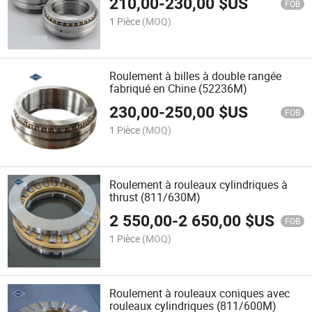
210,00
-
230,00
$US
FOB
1 Pièce
(MOQ)
Roulement à billes à double rangée
fabriqué en Chine (52236M)
230,00
-
250,00
$US
FOB
1 Pièce
(MOQ)
Roulement à rouleaux cylindriques à
thrust (811/630M)
2 550,00
-
2 650,00
$US
FOB
1 Pièce
(MOQ)
Roulement à rouleaux coniques avec
rouleaux cylindriques (811/600M)