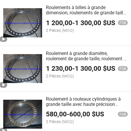
Roulements à billes à grande
dimension, roulements de grande taille,
roulements à billes à poussée,
1 200,00
-
1 300,00
$US
roulements à rouleaux avec haute
FOB
précision (511/670P4)
2 Pièces
(MOQ)
Roulement à grande diamètre,
roulement de grande taille, roulement à
billes à poussée avec haute précision
1 230,00
-
1 300,00
$US
P4 (511/670)
FOB
2 Pièces
(MOQ)
Roulement à rouleaux cylindriques à
grande taille avec haute précision
(871/850)
580,00
-
600,00
$US
FOB
2 Pièces
(MOQ)