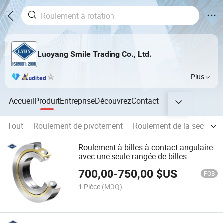
Luoyang Smile Trading Co., Ltd.
Plus
Accueil
Produit
Entreprise
Découvrez
Contact
Tout
Roulement de pivotement
Roulement de la section 
Roulement à billes à contact angulaire
avec une seule rangée de billes
(7264BCMB)
700,00
-
750,00
$US
FOB
1 Pièce
(MOQ)