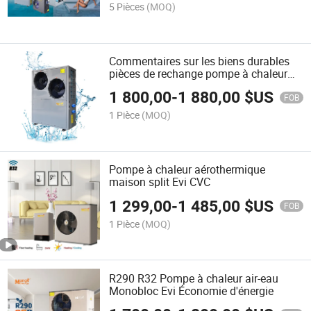
5 Pièces
(MOQ)
Commentaires sur les biens durables
pièces de rechange pompe à chaleur
air-eau pour piscine chauffe-eau
1 800,00
-
1 880,00
$US
FOB
1 Pièce
(MOQ)
Pompe à chaleur aérothermique
maison split Evi CVC
1 299,00
-
1 485,00
$US
FOB
1 Pièce
(MOQ)
R290 R32 Pompe à chaleur air-eau
Monobloc Evi Économie d'énergie