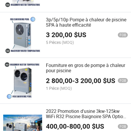
3p/5p/10p Pompe à chaleur de piscine
SPA à haute efficacité
3 200,00
$US
FOB
5 Pièces
(MOQ)
Fourniture en gros de pompe à chaleur
pour piscine
2 800,00
-
3 200,00
$US
FOB
1 Pièce
(MOQ)
2022 Promotion d'usine 3kw-125kw
WiFi R32 Piscine Baignoire SPA Option
Inverter Chauffe-eau Pompe à chaleur
400,00
-
800,00
$US
FOB