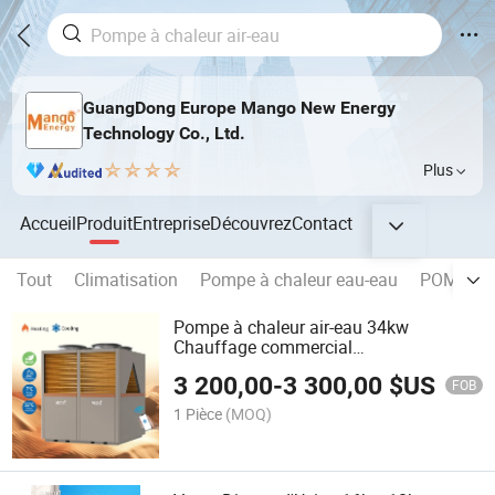
GuangDong Europe Mango New Energy
Technology Co., Ltd.
Plus
Accueil
Produit
Entreprise
Découvrez
Contact
Tout
Climatisation
Pompe à chaleur eau-eau
POMPE À
Pompe à chaleur air-eau 34kw
Chauffage commercial
Refroidissement
3 200,00
-
3 300,00
$US
FOB
1 Pièce
(MOQ)