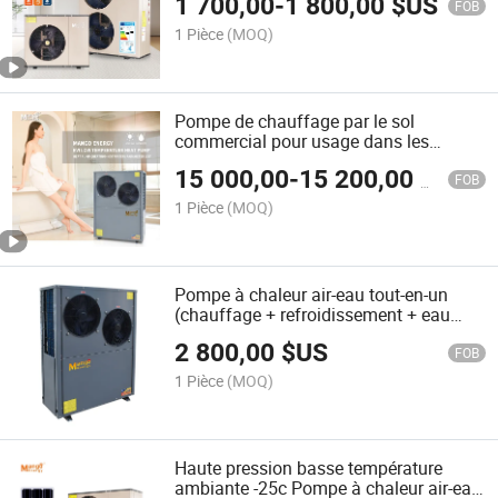
1 700,00
-
1 800,00
$US
FOB
1 Pièce
(MOQ)
Pompe de chauffage par le sol
commercial pour usage dans les
maisons -25 Evir Heat Pump
15 000,00
-
15 200,00
$US
FOB
1 Pièce
(MOQ)
Pompe à chaleur air-eau tout-en-un
(chauffage + refroidissement + eau
chaude) source d'énergie
2 800,00
$US
aérothermique
FOB
1 Pièce
(MOQ)
Haute pression basse température
ambiante -25c Pompe à chaleur air-eau