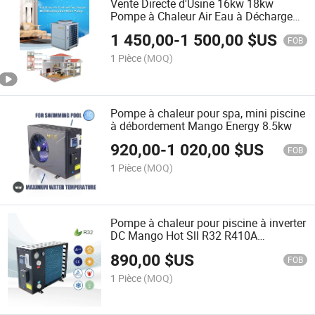
Vente Directe d'Usine 16kw 18kw
Pompe à Chaleur Air Eau à Décharge
Supérieure pour Mangue avec WiFi
1 450,00
-
1 500,00
$US
pour Usage Domestique et Commercial
FOB
1 Pièce
(MOQ)
Pompe à chaleur pour spa, mini piscine
à débordement Mango Energy 8.5kw
920,00
-
1 020,00
$US
FOB
1 Pièce
(MOQ)
Pompe à chaleur pour piscine à inverter
DC Mango Hot Sll R32 R410A
chauffage et refroidissement de l'eau
890,00
$US
de piscine
FOB
1 Pièce
(MOQ)