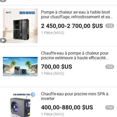
Pompe à chaleur air-eau à faible bruit
pour chauffage, refroidissement et eau
chaude sanitaire WiFi Énergie verte R32
2 450,00
-
2 700,00
$US
FOB
1 Pièce
(MOQ)
Chauffe-eau à pompe à chaleur pour
piscine extérieure à haute efficacité
pour usage domestique et commercial
700,00
$US
FOB
1 Pièce
(MOQ)
Chauffe-eau pour piscine mini SPA à
inverter
400,00
-
880,00
$US
FOB
1 Pièce
(MOQ)