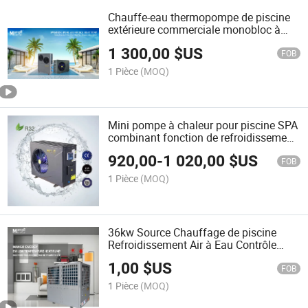
Chauffe-eau thermopompe de piscine
extérieure commerciale monobloc à
haute efficacité pour usage domestique
1 300,00
$US
FOB
1 Pièce
(MOQ)
Mini pompe à chaleur pour piscine SPA
combinant fonction de refroidissement
et de chauffage
920,00
-
1 020,00
$US
FOB
1 Pièce
(MOQ)
36kw Source Chauffage de piscine
Refroidissement Air à Eau Contrôle
Chauffe-eau Pompe à chaleur
1,00
$US
FOB
1 Pièce
(MOQ)