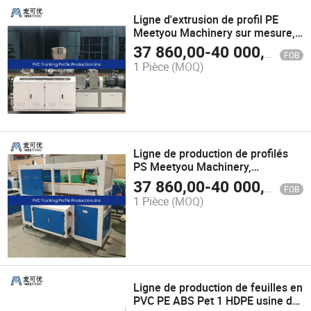
Ligne d'extrusion de profil PE
Meetyou Machinery sur mesure,
fabricants de lignes de
37 860,00
-
40 000,00
$U
FOB
production WPC en PVC à grande
1 Pièce
(MOQ)
capacité en Chine, configurez un
extrudeur à vis jumelée conique
Ligne de production de profilés
PS Meetyou Machinery,
fabrication sur mesure en Chine
37 860,00
-
40 000,00
$U
FOB
de lignes d'extrusion de goulottes
1 Pièce
(MOQ)
en PVC, entretien simple
Ligne de production de feuilles en
PVC PE ABS Pet 1 HDPE usine de