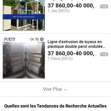
Meetyou, haute qualité,
37 860,00
-
40 000,00
$U
FOB
fournisseur de ligne de recyclage
1 Jeu
(MOQ)
manuelle pour film PE en Chine,
configurez le séchoir à film
Ligne d'extrusion de tuyaux en
plastique double paroi ondulée
HDPE 630mm verticale pour l'eau
37 860,00
-
40 000,00
$U
FOB
et les eaux usées avec prix Asie
1 Pièce
(MOQ)
grand diamètre
Voir Plus
Quelles sont les Tendances de Recherche Actuelles