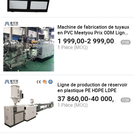
Machine de fabrication de tuyaux
en PVC Meetyou Prix ODM Ligne
de production d'extrusion de PVC
1 999,00
-
2 999,00
$US
FOB
Pert Fabricants Chine Machine de
1 Pièce
(MOQ)
fabrication de tuyaux HDPE
Ligne de production de réservoir
en plastique PE HDPE LDPE
37 860,00
-
40 000,00
$U
FOB
1 Pièce
(MOQ)