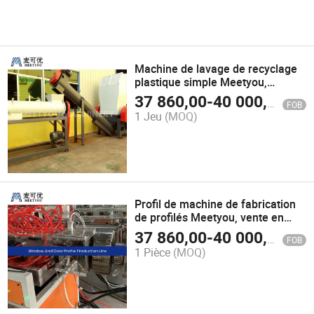
Machine de lavage de recyclage
plastique simple Meetyou,
machine de lavage de bouteilles
37 860,00
-
40 000,00
$U
FOB
de haute qualité, fournisseurs
1 Jeu
(MOQ)
chinois de coupe automatique de
plastique dur
Profil de machine de fabrication
de profilés Meetyou, vente en
gros en Chine, ligne de
37 860,00
-
40 000,00
$U
FOB
production de fenêtres et portes
1 Pièce
(MOQ)
en PVC, PE, WPC, PC, résistance
aux chocs, fournisseurs