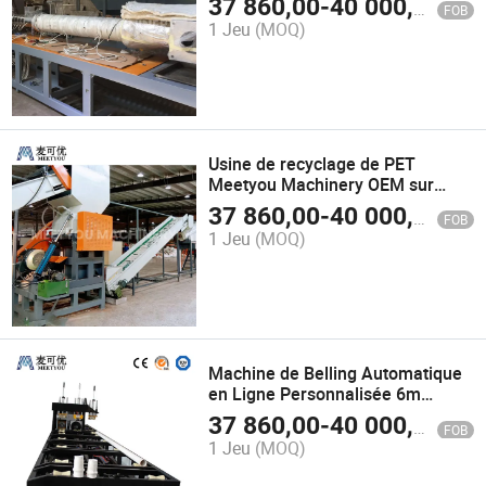
37 860,00
-
40 000,00
$U
FOB
des films en PP/PE automatique
1 Jeu
(MOQ)
avec coupeurs, fournisseurs de
sécheurs à pression pour films
Usine de recyclage de PET
Meetyou Machinery OEM sur
mesure Chine ligne de lavage de
37 860,00
-
40 000,00
$U
FOB
matériau doux à déshydrater Flm
1 Jeu
(MOQ)
avec régulation de vitesse
synchrone PP configure
l'alimentateur à vis
Machine de Belling Automatique
en Ligne Personnalisée 6m
Machine de Belling Automatique
37 860,00
-
40 000,00
$U
FOB
110mm Machine de Belling pour
1 Jeu
(MOQ)
Tuyau Corrugué en PE