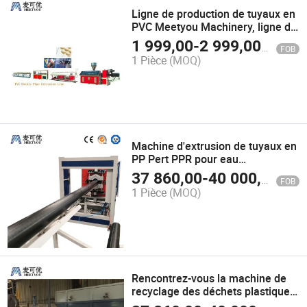
Ligne de production de tuyaux en
PVC Meetyou Machinery, ligne de
production de tuyaux en PE à cinq
1 999,00
-
2 999,00
$US
FOB
couches sur mesure, usine en
1 Pièce
(MOQ)
Chine, ligne d'extrusion plastique
économe en énergie
Machine d'extrusion de tuyaux en
PP Pert PPR pour eau
froide/chaude, extrudeuse de
37 860,00
-
40 000,00
$U
FOB
tuyaux en PP Pert PPR, ligne
1 Pièce
(MOQ)
d'extrusion de tuyaux en PP Pert
PPR, sortie d'usine
Rencontrez-vous la machine de
recyclage des déchets plastiques
en gros en Chine, ligne de lavage