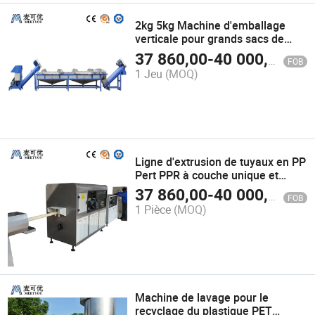
2kg 5kg Machine d'emballage
verticale pour grands sacs de
poudre à laver
37 860,00
-
40 000,00
$U
FOB
1 Jeu
(MOQ)
Ligne d'extrusion de tuyaux en PP
Pert PPR à couche unique et
multicouche, ligne de production
37 860,00
-
40 000,00
$U
FOB
de tuyaux en PP Pert PPR,
1 Pièce
(MOQ)
machine de fabrication de tuyaux
en PP Pert PPR
Machine de lavage pour le
recyclage du plastique PET