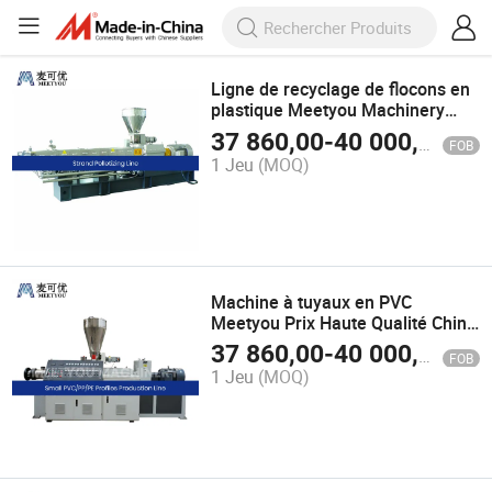
Ligne de recyclage de flocons en
plastique Meetyou Machinery
Chine La machine entière
37 860,00
-
40 000,00
$U
FOB
fonctionne en douceur Usine de
1 Jeu
(MOQ)
recyclage de bouteilles en PET
Machine granulateur de
recyclage plastique
Machine à tuyaux en PVC
Meetyou Prix Haute Qualité Chine
PVC PP PE WPC PC Facile à
37 860,00
-
40 000,00
$U
FOB
utiliser Fournisseur d'extrudeuses
1 Jeu
(MOQ)
de profilés en plastique