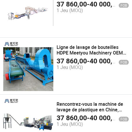
fabrication de feuilles en
37 860,00
-
40 000,00
$U
FOB
plastique avec des trous ligne de
1 Jeu
(MOQ)
production Chine ligne de
fabrication de feuilles décorées
en PVC
Ligne de lavage de bouteilles
HDPE Meetyou Machinery OEM
sur mesure Chine usine de lavage
37 860,00
-
40 000,00
$U
FOB
de déchets plastiques à faible
1 Jeu
(MOQ)
perte à vendre configuration
d'usine avec convoyeur à grimper
Rencontrez-vous la machine de
lavage de plastique en Chine,
fabricants de granulateurs à vis
37 860,00
-
40 000,00
$U
FOB
unique en ABS et PS, machine de
1 Jeu
(MOQ)
recyclage de plastique
personnalisée OEM