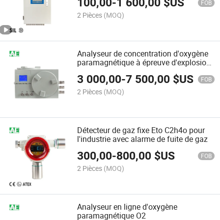
100,00
-
1 600,00
$US
FOB
2 Pièces
(MOQ)
Analyseur de concentration d'oxygène
paramagnétique à épreuve d'explosion
O2
3 000,00
-
7 500,00
$US
FOB
2 Pièces
(MOQ)
Détecteur de gaz fixe Eto C2h4o pour
l'industrie avec alarme de fuite de gaz
300,00
-
800,00
$US
FOB
2 Pièces
(MOQ)
Analyseur en ligne d'oxygène
paramagnétique O2