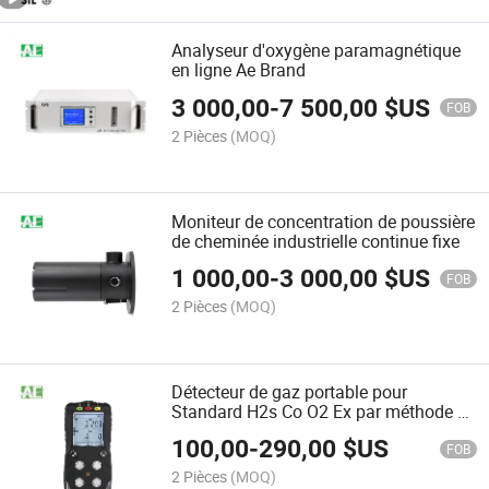
Analyseur d'oxygène paramagnétique
en ligne Ae Brand
3 000,00
-
7 500,00
$US
FOB
2 Pièces
(MOQ)
Moniteur de concentration de poussière
de cheminée industrielle continue fixe
1 000,00
-
3 000,00
$US
FOB
2 Pièces
(MOQ)
Détecteur de gaz portable pour
Standard H2s Co O2 Ex par méthode de
diffusion
100,00
-
290,00
$US
FOB
2 Pièces
(MOQ)