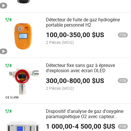
Détecteur de fuite de gaz hydrogène
portable personnel H2
100,00
-
350,00
$US
FOB
2 Pièces
(MOQ)
Détecteur fixe sans gaz à épreuve
d'explosion avec écran OLED
300,00
-
800,00
$US
FOB
2 Pièces
(MOQ)
Dispositif d'analyse de gaz d'oxygène
paramagnétique O2 avec capteur
allemand
1 000,00
-
4 500,00
$US
FOB