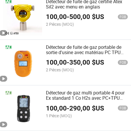
Détecteur de fuite de gaz certifié Atex
Sil2 avec menu en anglais
100,00
-
500,00
$US
FOB
2 Pièces
(MOQ)
Détecteur de fuite de gaz portable de
sortie d'usine avec matériau PC TPU
Antastic
100,00
-
350,00
$US
FOB
2 Pièces
(MOQ)
Détecteur de gaz multi portable 4 pour
Ex standard 1 Co H2s avec PC+TPU
antistatique O2
100,00
-
290,00
$US
FOB
1 Pièce
(MOQ)