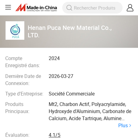
Henan Puca New Material Co.,
LTD.
Compte
2024
Enregistré dans:
Dernière Date de
2026-03-27
Connexion:
Type d'Entreprise:
Société Commerciale
Produits
Mt2, Charbon Actif, Polyacrylamide,
Principaux:
Hydroxyde d'Aluminium, Carbonate de
Calcium, Acide Tartrique, Alumine
Plus
Polymérisée, Coquille de Noix de Coco
Évaluation:
4.1/5