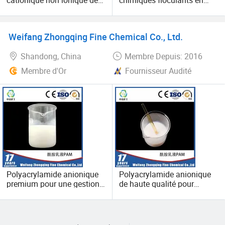
cationique non ionique de
chimiques floculants en
polyacrylamide floculant
poudre blanche anionique
Poliacrilamida PAM
cationique de
traitement des eaux usées
polyacrylamide PAM
Weifang Zhongqing Fine Chemical Co., Ltd.
conformes aux SVHC
Shandong, China
Membre Depuis: 2016
Membre d'Or
Fournisseur Audité
Polyacrylamide anionique
Polyacrylamide anionique
premium pour une gestion
de haute qualité pour
efficace des boues de jus
l'exploitation minière et le
traitement des eaux usées