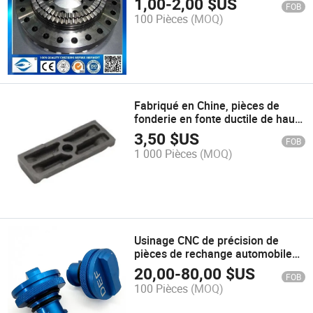
1,00
-
2,00
$US
FOB
100 Pièces
(MOQ)
Fabriqué en Chine, pièces de
fonderie en fonte ductile de haute
qualité personnalisées
3,50
$US
FOB
1 000 Pièces
(MOQ)
Usinage CNC de précision de
pièces de rechange automobiles
pour bouchon d'huile et
20,00
-
80,00
$US
FOB
entretoise de capteur
100 Pièces
(MOQ)