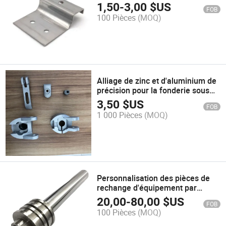
clip métallique, pièces de
1,50
-
3,00
$US
FOB
découpe métallique
100 Pièces
(MOQ)
Alliage de zinc et d'aluminium de
précision pour la fonderie sous
pression d'instruments médicaux
3,50
$US
FOB
et de pièces de rechange
1 000 Pièces
(MOQ)
automobiles
Personnalisation des pièces de
rechange d'équipement par
usinage CNC
20,00
-
80,00
$US
FOB
100 Pièces
(MOQ)