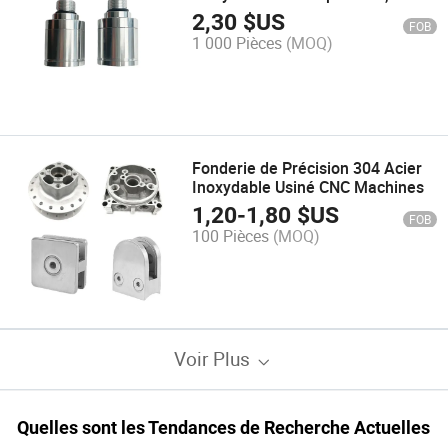
coque de détecteur, protection
2,30
$US
FOB
contre la poussière en aluminium,
1 000 Pièces
(MOQ)
coque d'alarme de sonde, type de
perçage
Fonderie de Précision 304 Acier
Inoxydable Usiné CNC Machines
1,20
-
1,80
$US
FOB
100 Pièces
(MOQ)
Voir Plus
Quelles sont les Tendances de Recherche Actuelles