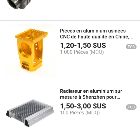
Pièces en aluminium usinées
CNC de haute qualité en Chine,
pièces en aluminium usinées
1,20
-
1,50
$US
FOB
CNC, pièces métalliques en
1 000 Pièces
(MOQ)
matériel usiné CNC anodisé
Radiateur en aluminium sur
mesure à Shenzhen pour
l'électronique
1,50
-
3,00
$US
FOB
100 Pièces
(MOQ)