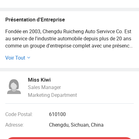
Présentation d'Entreprise
Fondée en 2003, Chengdu Ruicheng Auto Servivce Co. Est
au service de l'industrie automobile depuis plus de 20 ans
comme un groupe d'entreprise complet avec une présence
dans les industries clés de ?ve: Vente de véhicules, service
Voir Tout
après-vente, logistique, banque et investissement.
Nous avons établi des relations de coopération à long
Miss Kiwi
terme avec de nombreux fabricants de voitures électriques
Sales Manager
en Chine, comme BYD, Volkswagen, BMW, Audi, Toyota,
Marketing Department
Honda et d'autres marques chinoises célèbres voiture EV
et voiture à essence, ce qui signifie que nous pouvons
offrir des prix plus favorables que de nombreux
Code Postal:
610100
concurrents. Nous sommes très prangés par le
gouvernement chinois et avons remporté plus de 30 prix,
Adresse:
Chengdu, Sichuan, China
comme « Top 10 car Suppliers in Southwest China in 2022
» et « la plus digne de confiance de la société dans