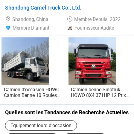
Shandong Camel Truck Co., Ltd.
Shandong, China
Membre Depuis: 2022
Membre Diamant
Fournisseur Audité
Camion d'occasion HOWO
Camion benne Sinotruk
Camion Benne 10 Roules
HOWO 8X4 371HP 12 Prix
Transport Sable
d'usine pour vente
Construction Camionette
Basculante
Quelles sont les Tendances de Recherche Actuelles
Équipement lourd d'occasion