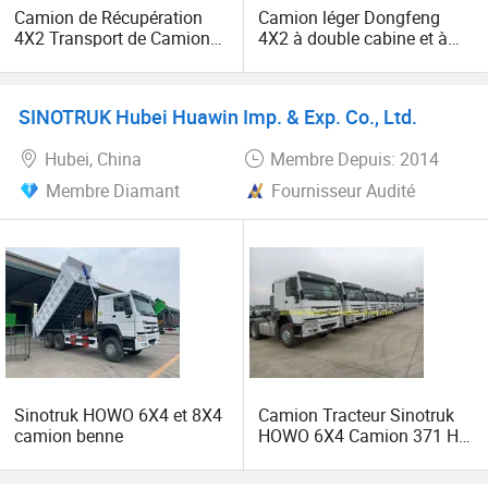
principe de « la qualité d'abord, le service d'abord,
Camion de Récupération
Camion léger Dongfeng
l'amélioration continue et l'innovation pour répondre aux
4X2 Transport de Camions
4X2 à double cabine et à
d'Eau Camion-Citerne
main droite
clients » pour la gestion et « zéro défaut, zéro plainte »
comme objectif de qualité. Nous avons coopéré avec plus
de 300 concessionnaires au pays et à l'étranger,
SINOTRUK Hubei Huawin Imp. & Exp. Co., Ltd.
impliquant plus de 15 pays, et jouit d'une excellente
Hubei, China
Membre Depuis: 2014
réputation dans le domaine automobile. Est situé dans la
ville automobile de Longquan. Notre groupe est
Membre Diamant
Fournisseur Audité
professionnel et se concentre uniquement sur le commerce
automobile.
Bienvenue aux concessionnaires automobiles du monde
entier pour visiter notre entreprise.
Sinotruk HOWO 6X4 et 8X4
Camion Tracteur Sinotruk
camion benne
HOWO 6X4 Camion 371 HP
Camion De Marchandises
Camion Tracteur Camion