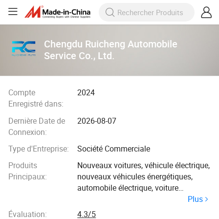
Chengdu Ruicheng Automobile
Service Co., Ltd.
Compte
2024
Enregistré dans:
Dernière Date de
2026-08-07
Connexion:
Type d'Entreprise:
Société Commerciale
Produits
Nouveaux voitures, véhicule électrique,
Principaux:
nouveaux véhicules énergétiques,
automobile électrique, voiture
Plus
d'occasion, voiture à essence, voiture
à pétrole, camion
Évaluation:
4.3/5