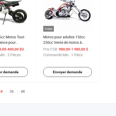
Vidéo
5cc Motos Tout-
Motos pour adultes 150cc
sence pour
250cc Vente de motos à
grande vitesse
/ Pièce
Prix FOB:
/ Pièce
9,00-400,00 $US
980,00-1 980,00 $US
in.:
5 Pièces
Commande Min.:
1 Pièce
er demande
Envoyer demande
36
48
24