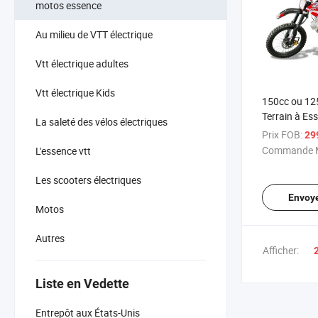
motos essence
Au milieu de VTT électrique
Vtt électrique adultes
Vtt électrique Kids
150cc ou 12
Terrain à Es
La saleté des vélos électriques
Adultes
Prix FOB:
29
Commande M
L'essence vtt
Les scooters électriques
Envoy
Motos
Autres
Afficher:
Liste en Vedette
Entrepôt aux États-Unis