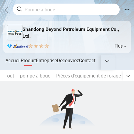
Shandong Beyond Petroleum Equipment Co.,
Ltd.
Plus
Accueil
Produit
Entreprise
Découvrez
Contact
Tout
pompe à boue
Pièces d'équipement de forage
eng