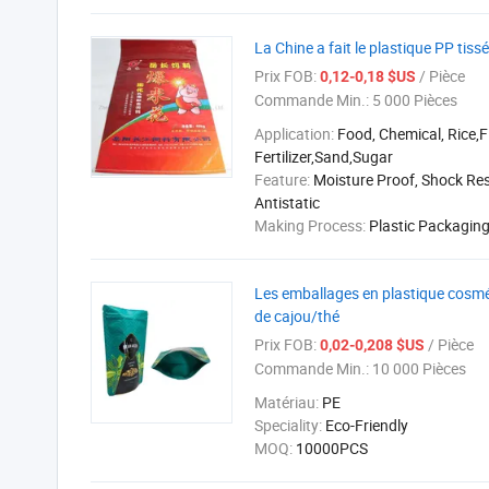
La Chine a fait le plastique PP tiss
Prix FOB:
/ Pièce
0,12-0,18 $US
Commande Min.:
5 000 Pièces
Application:
Food, Chemical, Rice,F
Fertilizer,Sand,Sugar
Feature:
Moisture Proof, Shock Res
Antistatic
Making Process:
Plastic Packagin
Les emballages en plastique cosméti
de cajou/thé
Prix FOB:
/ Pièce
0,02-0,208 $US
Commande Min.:
10 000 Pièces
Matériau:
PE
Speciality:
Eco-Friendly
MOQ:
10000PCS