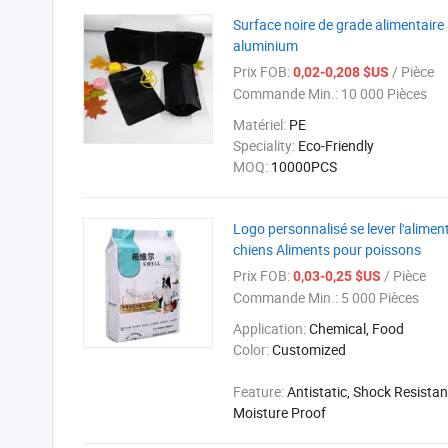
Surface noire de grade alimentaire
aluminium
Prix FOB:
/ Pièce
0,02-0,208 $US
Commande Min.:
10 000 Pièces
Matériel:
PE
Speciality:
Eco-Friendly
MOQ:
10000PCS
Logo personnalisé se lever l'alimen
chiens Aliments pour poissons
Prix FOB:
/ Pièce
0,03-0,25 $US
Commande Min.:
5 000 Pièces
Application:
Chemical, Food
Color:
Customized
Feature:
Antistatic, Shock Resistan
Moisture Proof