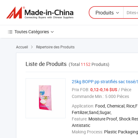
Produits
Toutes Catégories
Accueil
Répertoire des Produits

Liste de Produits
(Total
1152
Produits)
25kg BOPP pp stratifiés sac tissé/
Prix FOB:
/ Pièce
0,12-0,16 $US
Commande Min.:
5 000 Pièces
Application:
Food, Chemical, Rice,F
Fertilizer,Sand,Sugar,
Feature:
Moisture Proof, Shock Res
Antistatic
Making Process:
Plastic Packagin