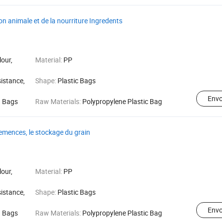
tion animale et de la nourriture Ingredents
lour,
Material:
PP
istance,
Shape:
Plastic Bags
Env
g Bags
Raw Materials:
Polypropylene Plastic Bag
 semences, le stockage du grain
lour,
Material:
PP
istance,
Shape:
Plastic Bags
Env
g Bags
Raw Materials:
Polypropylene Plastic Bag