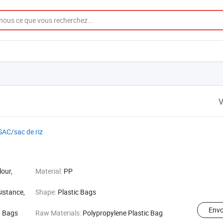
V
SAC/sac de riz
lour,
Material:
PP
istance,
Shape:
Plastic Bags
Env
g Bags
Raw Materials:
Polypropylene Plastic Bag