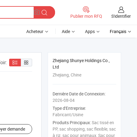
S'identifier
Publier mon RFQ
Acheteur
Aide
Apps
Français
Zhejiang Shunye Holdings Co.,
oir:
Ltd
Zhejiang, Chine
Dernière Date de Connexion:
2026-08-04
Type d'Entreprise:
Fabricant/Usine
Produits Principaux:
Sac tissé en
oyer demande
PP, sac shopping, sac flexible, sac
à riz, sac pour animaux, Sac pour