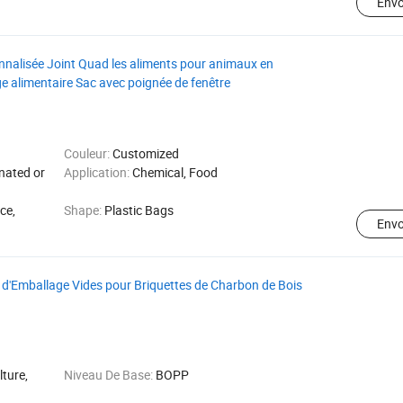
Env
onnalisée Joint Quad les aliments pour animaux en
ge alimentaire Sac avec poignée de fenêtre
Couleur:
Customized
nated or
Application:
Chemical, Food
ce,
Shape:
Plastic Bags
Env
d'Emballage Vides pour Briquettes de Charbon de Bois
lture,
Niveau De Base:
BOPP