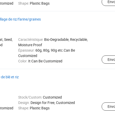
Env
stomized
Shape:
Plastic Bags
lage de riz/farine/graines
at, Seed,
Caractéristique:
Bio-Degradable, Recyclable,
od
Moisture Proof
Épaisseur:
60g, 80g, 90g etc.Can Be
Customized
Env
Color:
It Can Be Customized
de blé et riz
Stock/Custom:
Customized
Design:
Design for Free, Customized
Env
stomized
Shape:
Plastic Bags