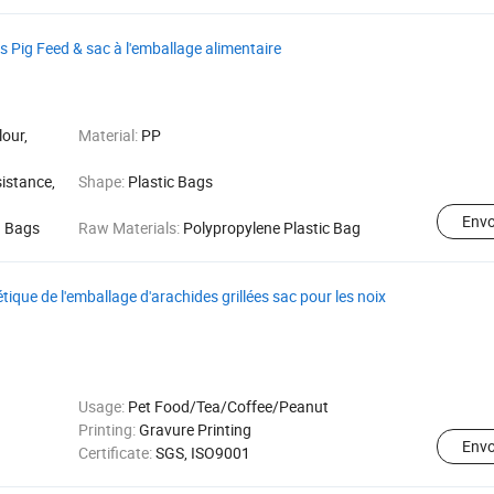
és Pig Feed & sac à l'emballage alimentaire
lour,
Material:
PP
istance,
Shape:
Plastic Bags
Env
g Bags
Raw Materials:
Polypropylene Plastic Bag
que de l'emballage d'arachides grillées sac pour les noix
Usage:
Pet Food/Tea/Coffee/Peanut
Printing:
Gravure Printing
Env
Certificate:
SGS, ISO9001