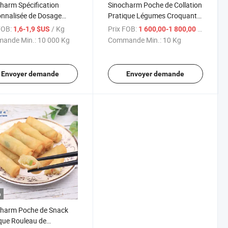
harm Spécification
Sinocharm Poche de Collation
nnalisée de Dosage
Pratique Légumes Croquants
C Ravioli de Poulet
IQF Rouleau de Printemps Frit
FOB:
/ Kg
Prix FOB:
/ Kg
1,6-1,9 $US
1 600,00-1 800,00 $US
lés IQF à Frire dans un
Congelé Rouleau de
ande Min.:
10 000 Kg
Commande Min.:
10 Kg
Printemps Chinois
Envoyer demande
Envoyer demande
o
charm Poche de Snack
que Rouleau de