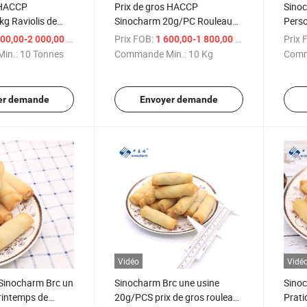
e HACCP
Prix de gros HACCP
Sinoc
g Raviolis de
Sinocharm 20g/PC Rouleau
Perso
lés
de printemps congelé frit
20g/P
/ Tonne
Prix FOB:
/ Kg
Prix 
00,00-2 000,00 $US
1 600,00-1 800,00 $US
Surge
in.:
10 Tonnes
Commande Min.:
10 Kg
Comm
Sac
er demande
Envoyer demande
Vidéo
Vidé
 Sinocharm Brc un
Sinocharm Brc une usine
Sino
rintemps de
20g/PCS prix de gros rouleau
Prati