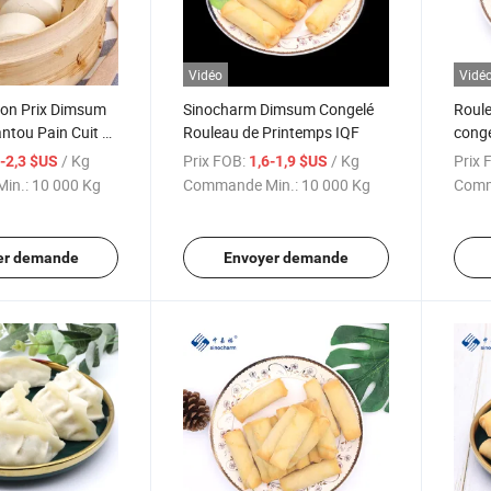
Vidéo
Vidé
on Prix Dimsum
Sinocharm Dimsum Congelé
Roule
ntou Pain Cuit à
Rouleau de Printemps IQF
conge
ongelé
quali
/ Kg
Prix FOB:
/ Kg
Prix 
1-2,3 $US
1,6-1,9 $US
in.:
10 000 Kg
Commande Min.:
10 000 Kg
Comm
er demande
Envoyer demande