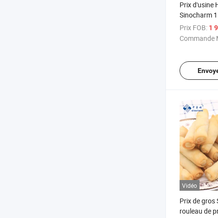
Prix d'usin
Sinocharm 1k
poulet conge
Prix FOB:
1 9
Commande M
Envoy
Vidéo
Prix de gros
rouleau de p