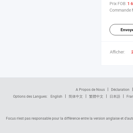
légumes cong
Prix FOB:
1 6
usine
Commande M
Envoy
Afficher:
A Propos de Nous
Déclaration
Options des Langues:
English
简体中文
繁體中文
日本語
Fra
Focus n'est pas responsable pour la différence entre la version anglaise et d'autre