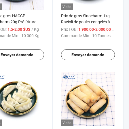
o
Vidéo
de gros HACCP
Prix de gros Sinocharm 1kg
harm 20g Pré-friture
Ravioli de poulet congelés à
au de Printemps
frire en provenance de Chine
FOB:
/ Kg
Prix FOB:
/ To
1,5-2,00 $US
1 900,00-2 000,00 $US
elé
ande Min.:
10 000 Kg
Commande Min.:
10 Tonnes
Envoyer demande
Envoyer demande
o
Vidéo