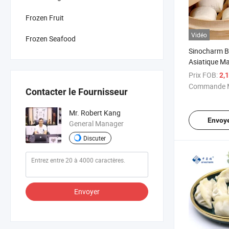
Frozen Fruit
Vidéo
Frozen Seafood
Sinocharm B
Asiatique Ma
la Vapeur C
Prix FOB:
2,
Commande M
Contacter le Fournisseur
Mr. Robert Kang
Envoy
General Manager
Discuter
Envoyer