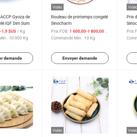
Vidéo
Vidé
HACCP Gyoza de
Rouleau de printemps congelé
Prix 
elé IQF Dim Sum
Sinocharm
Sinoc
Roule
/ Kg
Prix FOB:
/ Kg
Prix 
6-1,9 $US
1 600,00-1 800,00 $US
Cong
in.:
10 000 Kg
Commande Min.:
10 Kg
Comm
er demande
Envoyer demande
Vidéo
Vidé