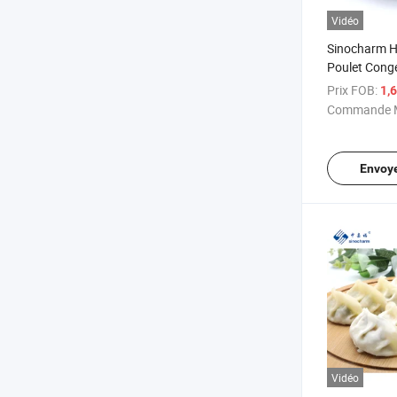
Vidéo
Sinocharm 
Poulet Cong
Prix FOB:
1,
Commande M
Envoy
Vidéo