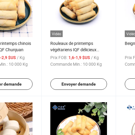
Vidéo
Vidé
rintemps chinois
Rouleaux de printemps
Beign
 IQF Chunjuan
végétariens IQF délicieux
Sinocharm, rouleaux de
/ Kg
Prix FOB:
/ Kg
Prix 
6-2,9 $US
1,6-1,9 $US
légumes congelés pour une
in.:
10 000 Kg
Commande Min.:
10 000 Kg
Comm
cuisson facile
er demande
Envoyer demande