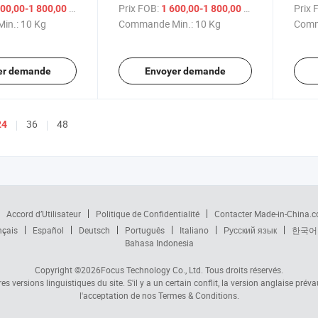
elés fabriqué en
de printemps congelé
Print
/ Kg
Prix FOB:
/ Kg
Prix 
00,00-1 800,00 $US
1 600,00-1 800,00 $US
de Pr
in.:
10 Kg
Commande Min.:
10 Kg
Comm
Cong
er demande
Envoyer demande
36
48
24
Accord d’Utilisateur
Politique de Confidentialité
Contacter Made-in-China.
nçais
Español
Deutsch
Português
Italiano
Русский язык
한국어
Bahasa Indonesia
Copyright ©2026
Focus Technology Co., Ltd.
Tous droits réservés.
s versions linguistiques du site. S'il y a un certain conflit, la version anglaise prév
l'acceptation de nos Termes & Conditions.