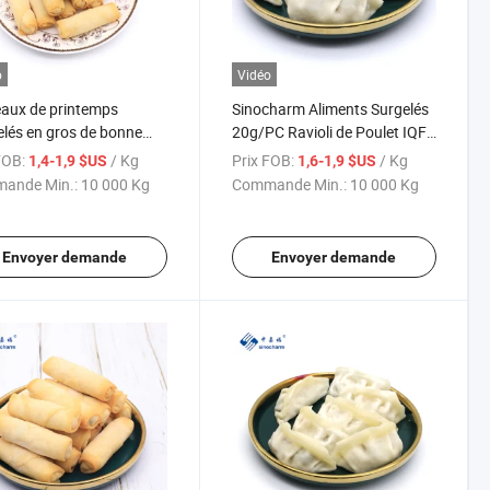
o
Vidéo
aux de printemps
Sinocharm Aliments Surgelés
lés en gros de bonne
20g/PC Ravioli de Poulet IQF
té
à Frire dans un Sac
FOB:
/ Kg
Prix FOB:
/ Kg
1,4-1,9 $US
1,6-1,9 $US
ande Min.:
10 000 Kg
Commande Min.:
10 000 Kg
Envoyer demande
Envoyer demande