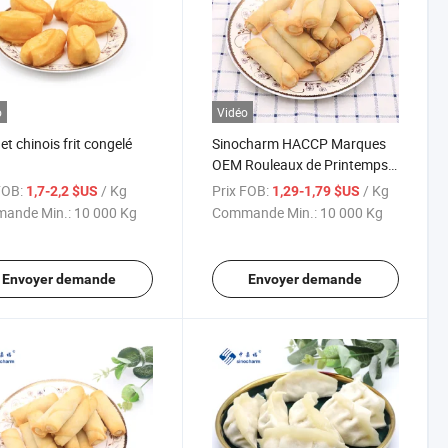
o
Vidéo
et chinois frit congelé
Sinocharm HACCP Marques
OEM Rouleaux de Printemps
IQF Chinois Dimsum Congelé
FOB:
/ Kg
Prix FOB:
/ Kg
1,7-2,2 $US
1,29-1,79 $US
ande Min.:
10 000 Kg
Commande Min.:
10 000 Kg
Envoyer demande
Envoyer demande