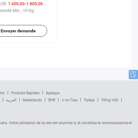
emps Crispy IQF Rouleau
FOB:
/ Kg
1 600,00-1 800,00 $US
intemps Frit Chinois
ande Min.:
10 Kg
elé
Envoyer demande
com
Produits Rapides
Aperçus
العربية
Nederlands
हिन्दी
ภาษาไทย
Türkçe
Tiếng Việt
audra. Votre utilisation de ce site est soumise à, et constitue la reconnaissance et