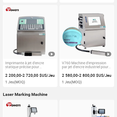
alimentaire / agriculture
Imprimante à jet d'encre
V760 Machine d'impression
statique précise pour
par jet d'encre industriel pour
l'emballage
l'impression de dates
d'expiration sur bouteilles,
2 200,00-2 720,00 $US/Jeu
2 580,00-2 800,00 $US/Jeu
câbles, œufs et impression de
1 Jeu
(MOQ)
1 Jeu
(MOQ)
logos
Laser Marking Machine