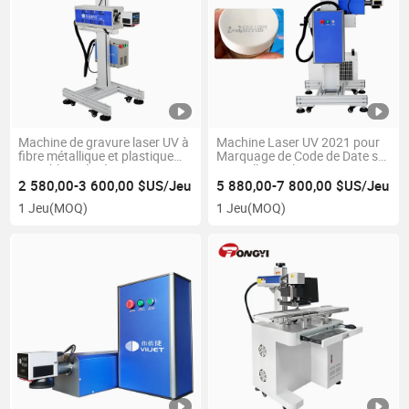
Machine de gravure laser UV à
Machine Laser UV 2021 pour
fibre métallique et plastique
Marquage de Code de Date sur
portable intégrée tout-en-un
Bouteille en Plastique en Ligne
multifonction CO2 pour le
; Alimentation Boisson
2 580,00-3 600,00 $US/Jeu
5 880,00-7 800,00 $US/Jeu
marquage et l'impression
Cosmétiques
1 Jeu
(MOQ)
1 Jeu
(MOQ)
industriels