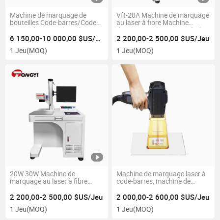
Machine de marquage de
Vft-20A Machine de marquage
bouteilles Code-barres/Code
au laser à fibre Machine
Dm/Code Qr Machine de
d'impression laser sur métal
marquage laser ; Alimentation
Marqueur laser Marquage au
6 150,00-10 000,00 $US/Jeu
2 200,00-2 500,00 $US/Jeu
Boisson Cosmétiques
laser sur métal Marqueur laser
1 Jeu
(MOQ)
1 Jeu
(MOQ)
Pharmaceutiques
20W 30W Machine de
Machine de marquage laser à
marquage au laser à fibre
code-barres, machine de
optique Machine d'impression
codage laser portable, graveur
laser sur métal Marqueur laser
laser manuel pour métaux et
2 200,00-2 500,00 $US/Jeu
2 000,00-2 600,00 $US/Jeu
Marquage au laser sur métal
outils en métal : Guangzhou
1 Jeu
(MOQ)
1 Jeu
(MOQ)
Marqueur laser
Viijet