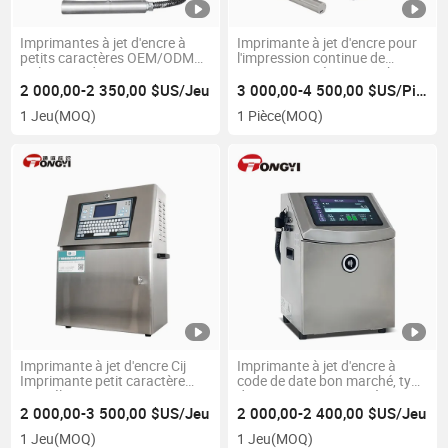
Imprimantes à jet d'encre à
Imprimante à jet d'encre pour
petits caractères OEM/ODM
l'impression continue de
en ligne, codeur Cij,
petites caractères / Machine
imprimante de date pour code-
de marquage à jet d'encre pour
2 000,00-2 350,00 $US/Jeu
3 000,00-4 500,00 $US/Pièce
barres, date d'expiration,
l'impression de date sur des
1 Jeu
(MOQ)
1 Pièce
(MOQ)
machine de codage continue
produits alimentaires et
pour tuyaux en PVC
médicaux avec batterie
Imprimante à jet d'encre Cij
Imprimante à jet d'encre à
Imprimante petit caractère
code de date bon marché, type
pour électronique 43s+
de noyau, imprimante à
solvant, machine d'impression
2 000,00-3 500,00 $US/Jeu
2 000,00-2 400,00 $US/Jeu
à jet d'encre pour l'impression
1 Jeu
(MOQ)
1 Jeu
(MOQ)
de codes de date en ligne ;