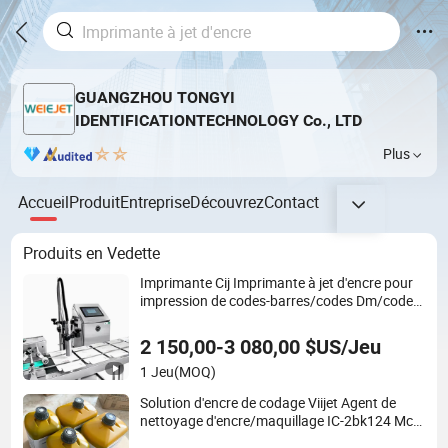
GUANGZHOU TONGYI
IDENTIFICATIONTECHNOLOGY Co., LTD
Plus
Accueil
Produit
Entreprise
Découvrez
Contact
Produits en Vedette
Imprimante Cij Imprimante à jet d'encre pour
impression de codes-barres/codes Dm/codes
Qr emballage
2 150,00-3 080,00 $US/Jeu
1 Jeu
(MOQ)
Solution d'encre de codage Viijet Agent de
nettoyage d'encre/maquillage IC-2bk124 Mc-
2bk124; Industrie agroalimentaire