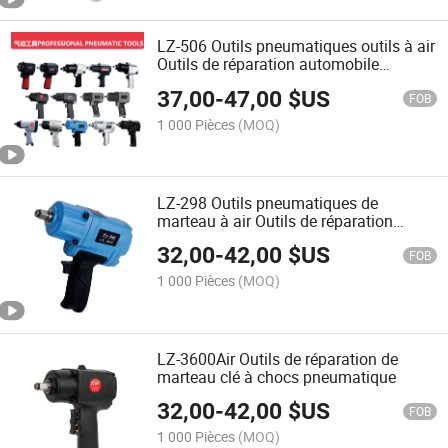
LZ-506 Outils pneumatiques outils à air
Outils de réparation automobile
marteau pneumatique Outil à air
37,00
-
47,00
$US
ponceuse orbitale meuleuse clé à
FOB
chocs pelle
1 000 Pièces
(MOQ)
LZ-298 Outils pneumatiques de
marteau à air Outils de réparation
automobile Clé à choc pneumatique
32,00
-
42,00
$US
FOB
1 000 Pièces
(MOQ)
LZ-3600Air Outils de réparation de
marteau clé à chocs pneumatique
32,00
-
42,00
$US
FOB
1 000 Pièces
(MOQ)