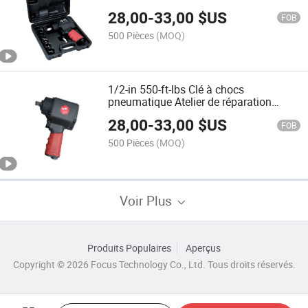
réparations automobiles
28,00
-
33,00
$US
FOB
500 Pièces
(MOQ)
1/2-in 550-ft-lbs Clé à chocs
pneumatique Atelier de réparation
automobile magasin de pneus outils de
28,00
-
33,00
$US
quincaillerie
FOB
500 Pièces
(MOQ)
Voir Plus
Produits Populaires
Aperçus
Copyright © 2026 Focus Technology Co., Ltd. Tous droits réservés.