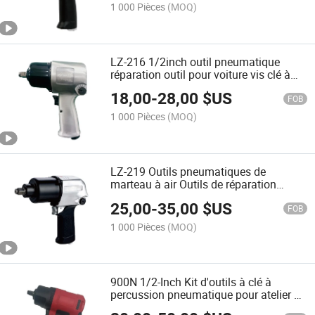
1 000 Pièces
(MOQ)
LZ-216 1/2inch outil pneumatique
réparation outil pour voiture vis clé à
choc pneumatique
18,00
-
28,00
$US
FOB
1 000 Pièces
(MOQ)
LZ-219 Outils pneumatiques de
marteau à air Outils de réparation
automobile Clé à choc pneumatique
25,00
-
35,00
$US
FOB
1 000 Pièces
(MOQ)
900N 1/2-Inch Kit d'outils à clé à
percussion pneumatique pour atelier de
pneus lourd