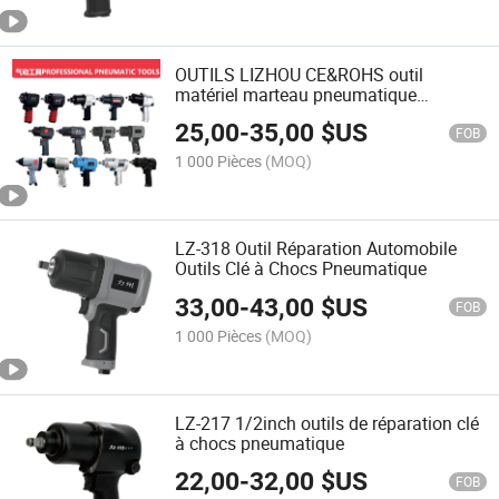
OUTILS LIZHOU CE&ROHS outil
matériel marteau pneumatique
ponceuse orbitale meuleuse visseuse
25,00
-
35,00
$US
outil électrique perceuse à couple outil
FOB
pneumatique clé à chocs pneumatique
1 000 Pièces
(MOQ)
LZ-318 Outil Réparation Automobile
Outils Clé à Chocs Pneumatique
33,00
-
43,00
$US
FOB
1 000 Pièces
(MOQ)
LZ-217 1/2inch outils de réparation clé
à chocs pneumatique
22,00
-
32,00
$US
FOB