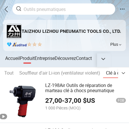
TAIZHOU LIZHOU PNEUMATIC TOOLS CO., LTD.
Plus
Accueil
Produit
Entreprise
Découvrez
Contact
Tout
Souffleur d'air Li-ion (ventilateur violent)
Clé à choc
LZ-198Air Outils de réparation de
marteau clé à chocs pneumatique
27,00
-
37,00
$US
FOB
1 000 Pièces
(MOQ)