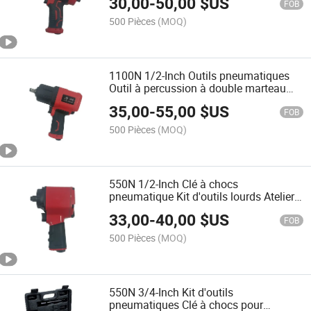
30,00
-
50,00
$US
FOB
500 Pièces
(MOQ)
1100N 1/2-Inch Outils pneumatiques
Outil à percussion à double marteau
lourd Pistolet à impact
35,00
-
55,00
$US
FOB
500 Pièces
(MOQ)
550N 1/2-Inch Clé à chocs
pneumatique Kit d'outils lourds Atelier
de pneus
33,00
-
40,00
$US
FOB
500 Pièces
(MOQ)
550N 3/4-Inch Kit d'outils
pneumatiques Clé à chocs pour