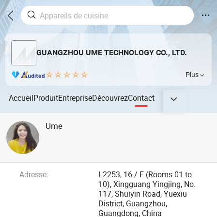
GUANGZHOU UME TECHNOLOGY CO., LTD.
Plus
Accueil
Produit
Entreprise
Découvrez
Contact
Ume
Adresse:
L2253, 16 / F (Rooms 01 to
10), Xingguang Yingjing, No.
117, Shuiyin Road, Yuexiu
District, Guangzhou,
Guangdong, China