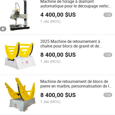
Machine de forage à diamant
automatique pour le découpage vertical
de pierre
4 400,00
$US
FOB
1 Jeu
(MOQ)
2025 Machine de retournement à
chaîne pour blocs de granit et de
marbre, usine directe, moule à bobine,
8 400,00
$US
retournement, basculement
FOB
1 Jeu
(MOQ)
Machine de retournement de blocs de
pierre en marbre, personnalisation de la
machine de retournement de blocs de
8 400,00
$US
pierre
FOB
1 Jeu
(MOQ)