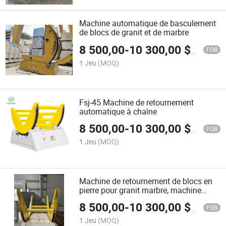
Machine automatique de basculement
de blocs de granit et de marbre
8 500,00
-
10 300,00
$US
FOB
1 Jeu
(MOQ)
Fsj-45 Machine de retournement
automatique à chaîne
8 500,00
-
10 300,00
$US
FOB
1 Jeu
(MOQ)
Machine de retournement de blocs en
pierre pour granit marbre, machine
inclinable, chargeur de blocs à transfert
8 500,00
-
10 300,00
$US
90 degré
FOB
1 Jeu
(MOQ)