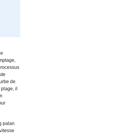
de
omptage,
processus
ute
ourbe de
plage, il
on
our
ng palan
 vitesse