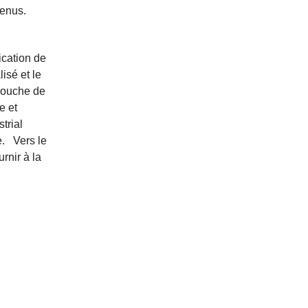
tenus.
ication de
isé et le
couche de
e et
trial
e.
Vers le
rnir à la