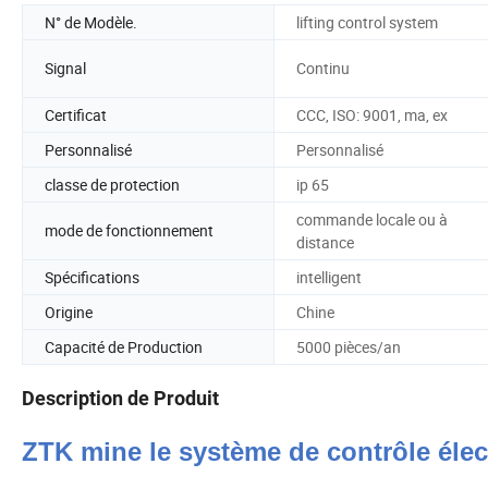
N° de Modèle.
lifting control system
Signal
Continu
Certificat
CCC, ISO: 9001, ma, ex
Personnalisé
Personnalisé
classe de protection
ip 65
commande locale ou à
mode de fonctionnement
distance
Spécifications
intelligent
Origine
Chine
Capacité de Production
5000 pièces/an
Description de Produit
ZTK
mine
le
système de contrôle élec