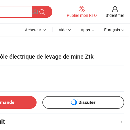
S'identifier
Publier mon RFQ
Acheteur
Aide
Apps
Français
ôle électrique de levage de mine Ztk
emande
Discuter
it