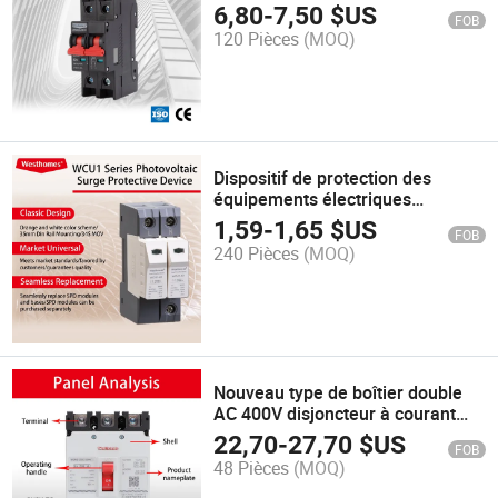
3p 4p Disjoncteur DC MCB
6,80
-
7,50
$US
FOB
120 Pièces
(MOQ)
Dispositif de protection des
équipements électriques
parafoudre
1,59
-
1,65
$US
FOB
240 Pièces
(MOQ)
Nouveau type de boîtier double
AC 400V disjoncteur à courant
alternatif moulé
22,70
-
27,70
$US
FOB
48 Pièces
(MOQ)