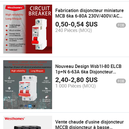
Fabrication disjoncteur miniature
MCB 6ka 6-80A 230V/400V/AC
6ka Wsb1-80
0,50
-
0,54
$US
FOB
240 Pièces
(MOQ)
Nouveau Design Wsb1l-80 ELCB
1p+N 6-63A 6ka Disjoncteur
Miniature
2,40
-
2,80
$US
FOB
1 000 Pièces
(MOQ)
Vente chaude d'usine disjoncteur
MCCB disjoncteur à basse