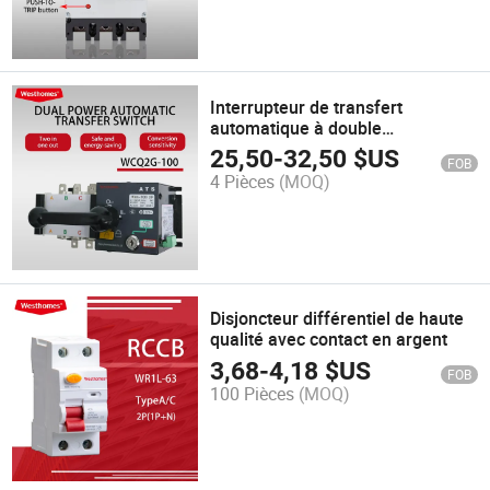
Interrupteur de transfert
automatique à double
alimentation de type isolé de type
25,50
-
32,50
$US
FOB
électrique d'usine
4 Pièces
(MOQ)
Disjoncteur différentiel de haute
qualité avec contact en argent
3,68
-
4,18
$US
FOB
100 Pièces
(MOQ)