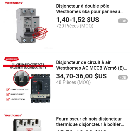
Disjoncteur à double pôle
Westhomes 6ka pour panneau
solaire DC
1,40
-
1,52
$US
FOB
720 Pièces
(MOQ)
Disjoncteur de circuit à air
Westhomes AC MCCB Wcm6 (E)
L CE/CCC 22ka-50ka 3p/4p
34,70
-
36,00
$US
FOB
48 Pièces
(MOQ)
Fournisseur chinois disjoncteur
thermique disjoncteur à boîtier
moulé