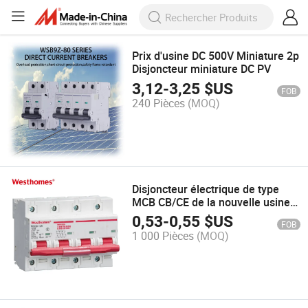
Prix d'usine DC 500V Miniature 2p
Disjoncteur miniature DC PV
3,12
-
3,25
$US
FOB
240 Pièces
(MOQ)
Disjoncteur électrique de type
MCB CB/CE de la nouvelle usine
Westhomes 63/100/125A ODM
0,53
-
0,55
$US
FOB
OEM 1-4p
1 000 Pièces
(MOQ)