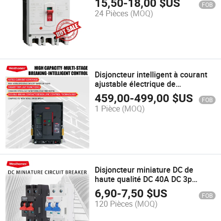
15,50
-
18,00
$US
FOB
24 Pièces
(MOQ)
Disjoncteur intelligent à courant
ajustable électrique de
fabrication chinoise
459,00
-
499,00
$US
FOB
1 Pièce
(MOQ)
Disjoncteur miniature DC de
haute qualité DC 40A DC 3p
1500V Disjoncteur miniature
6,90
-
7,50
$US
FOB
120 Pièces
(MOQ)