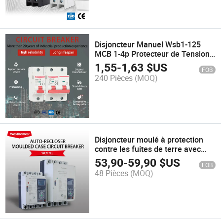
Disjoncteur Manuel Wsb1-125
MCB 1-4p Protecteur de Tension
Disjoncteur Électrique
1,55
-
1,63
$US
FOB
240 Pièces
(MOQ)
Disjoncteur moulé à protection
contre les fuites de terre avec
réarmement automatique
53,90
-
59,90
$US
FOB
Westhomes
48 Pièces
(MOQ)