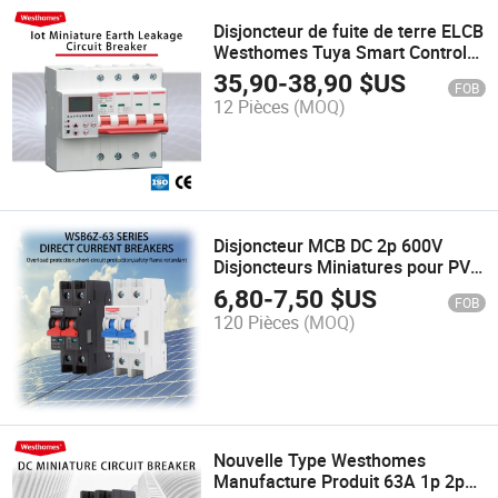
Disjoncteur de fuite de terre ELCB
Westhomes Tuya Smart Control
avec affichage numérique
35,90
-
38,90
$US
FOB
12 Pièces
(MOQ)
Disjoncteur MCB DC 2p 600V
Disjoncteurs Miniatures pour PV
Solaire
6,80
-
7,50
$US
FOB
120 Pièces
(MOQ)
Nouvelle Type Westhomes
Manufacture Produit 63A 1p 2p