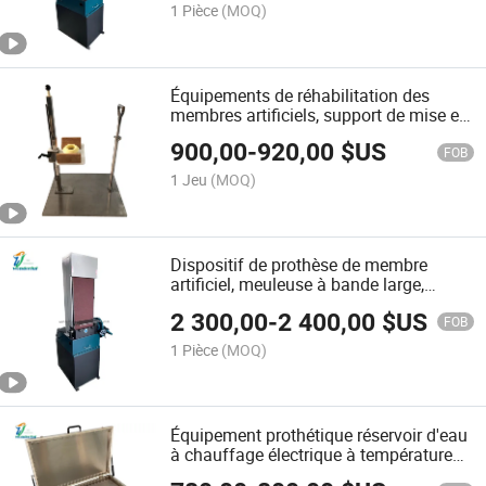
1 Pièce
(MOQ)
Équipements de réhabilitation des
membres artificiels, support de mise en
charge, orthèses, prothèses, machine
900,00
-
920,00
$US
prothétique
FOB
1 Jeu
(MOQ)
Dispositif de prothèse de membre
artificiel, meuleuse à bande large,
rectifieuse de surface, équipement de
2 300,00
-
2 400,00
$US
meulage prothétique, machine
FOB
prothétique
1 Pièce
(MOQ)
Équipement prothétique réservoir d'eau
à chauffage électrique à température
constante machine prothétique