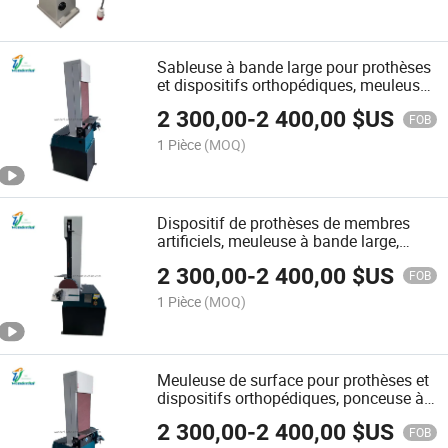
Sableuse à bande large pour prothèses
et dispositifs orthopédiques, meuleuse
de surface, équipement de meulage
2 300,00
-
2 400,00
$US
prothétique, machine prothétique
FOB
1 Pièce
(MOQ)
Dispositif de prothèses de membres
artificiels, meuleuse à bande large,
rectifieuse de surface, équipement de
2 300,00
-
2 400,00
$US
meulage prothétique, machine
FOB
prothétique
1 Pièce
(MOQ)
Meuleuse de surface pour prothèses et
dispositifs orthopédiques, ponceuse à
bande large, équipement de meulage
2 300,00
-
2 400,00
$US
prothétique, machine prothétique
FOB