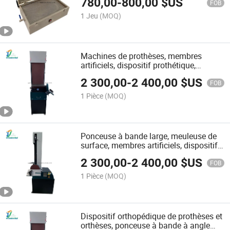
780,00
-
800,00
$US
FOB
1 Jeu
(MOQ)
Machines de prothèses, membres
artificiels, dispositif prothétique,
ponceuse à bande large, meuleuse de
2 300,00
-
2 400,00
$US
surface, équipement de meulage
FOB
prothétique, machine prothétique
1 Pièce
(MOQ)
Ponceuse à bande large, meuleuse de
surface, membres artificiels, dispositif
de prothèse, équipement de meulage de
2 300,00
-
2 400,00
$US
prothèses, machine prothétique
FOB
1 Pièce
(MOQ)
Dispositif orthopédique de prothèses et
orthèses, ponceuse à bande à angle