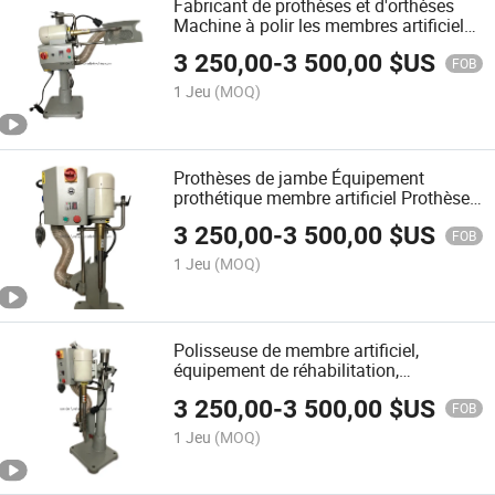
Fabricant de prothèses et d'orthèses
Machine à polir les membres artificiels
Équipement prothétique
3 250,00
-
3 500,00
$US
FOB
1 Jeu
(MOQ)
Prothèses de jambe Équipement
prothétique membre artificiel Prothèses
de jambe et orthèses Machine à polir
3 250,00
-
3 500,00
$US
prothétique Machine prothétique
FOB
1 Jeu
(MOQ)
Polisseuse de membre artificiel,
équipement de réhabilitation,
polisseuse de prothèse, machine
3 250,00
-
3 500,00
$US
prothétique
FOB
1 Jeu
(MOQ)