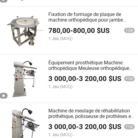
Fixation de formage de plaque de
machine orthopédique pour jambe
prothétique
780,00
-
800,00
$US
FOB
1 Jeu
(MOQ)
Équipement prosthétique Machine
orthopédique Meuleuse orthopédique
Machine prosthétique
3 000,00
-
3 200,00
$US
FOB
1 Jeu
(MOQ)
Machine de meulage de réhabilitation
prothétique, polisseuse de prothèses et
orthèses, routeur de socket
3 000,00
-
3 200,00
$US
FOB
1 Jeu
(MOQ)