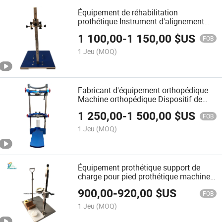
Équipement de réhabilitation
prothétique Instrument d'alignement
statique Machine prothétique
1 100,00
-
1 150,00
$US
FOB
1 Jeu
(MOQ)
Fabricant d'équipement orthopédique
Machine orthopédique Dispositif de
réhabilitation Gabarit d'alignement
1 250,00
-
1 500,00
$US
Machine prothétique
FOB
1 Jeu
(MOQ)
Équipement prothétique support de
charge pour pied prothétique machine
prothétique
900,00
-
920,00
$US
FOB
1 Jeu
(MOQ)