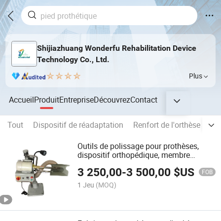
Shijiazhuang Wonderfu Rehabilitation Device
Technology Co., Ltd.
Plus
Accueil
Produit
Entreprise
Découvrez
Contact
Tout
Dispositif de réadaptation
Renfort de l'orthèse
Éq
Outils de polissage pour prothèses,
dispositif orthopédique, membre
artificiel, machine, équipement
3 250,00
-
3 500,00
$US
prothétique
FOB
1 Jeu
(MOQ)