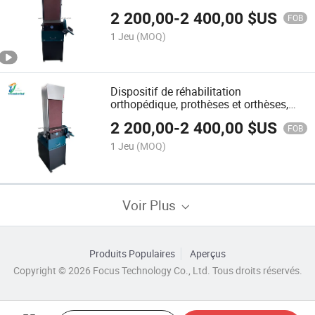
droit, meuleuse de surface, équipement
2 200,00
-
2 400,00
$US
de meulage de prothèses, machine
FOB
prothétique
1 Jeu
(MOQ)
Dispositif de réhabilitation
orthopédique, prothèses et orthèses,
ponceuse à angle droit, meuleuse de
2 200,00
-
2 400,00
$US
surface, équipement de meulage de
FOB
prothèses, machine prothétique
1 Jeu
(MOQ)
Voir Plus
Produits Populaires
Aperçus
Copyright © 2026 Focus Technology Co., Ltd. Tous droits réservés.