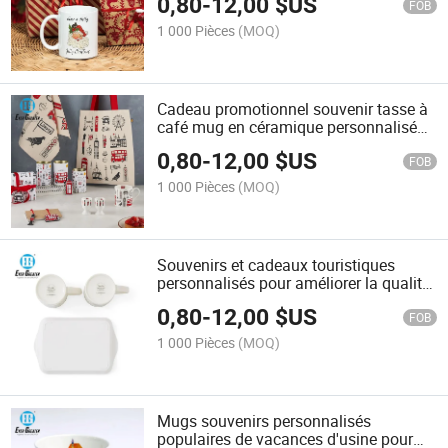
0,80
-
12,00
$US
FOB
1 000 Pièces
(MOQ)
Cadeau promotionnel souvenir tasse à
café mug en céramique personnalisé
Noël
0,80
-
12,00
$US
FOB
1 000 Pièces
(MOQ)
Souvenirs et cadeaux touristiques
personnalisés pour améliorer la qualité
de vie des mugs
0,80
-
12,00
$US
FOB
1 000 Pièces
(MOQ)
Mugs souvenirs personnalisés
populaires de vacances d'usine pour