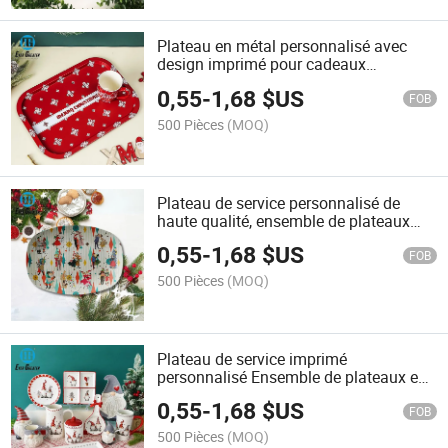
Plateau en métal personnalisé avec
design imprimé pour cadeaux
décoratifs, plateaux uniques par
0,55
-
1,68
$US
fournisseur de confiance
FOB
500 Pièces
(MOQ)
Plateau de service personnalisé de
haute qualité, ensemble de plateaux
décoratifs en métal pour Noël et
0,55
-
1,68
$US
occasions spéciales, plateaux en gros
FOB
500 Pièces
(MOQ)
Plateau de service imprimé
personnalisé Ensemble de plateaux en
métal décoratifs pour options de gros
0,55
-
1,68
$US
disponibles Parfait pour les plateaux de
FOB
service de Noël
500 Pièces
(MOQ)