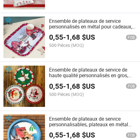
Ensemble de plateaux de service
personnalisés en métal pour cadeaux,
événements et décorations de Noël,
0,55
-
1,68
$US
plateaux de service décoratifs en gros
FOB
500 Pièces
(MOQ)
Ensemble de plateaux de service de
haute qualité personnalisés en gros,
utilisez des plateaux en métal
0,55
-
1,68
$US
décoratifs pour des cadeaux de Noël
FOB
500 Pièces
(MOQ)
Ensemble de plateaux de service
personnalisables, plateaux en métal
décoratifs pour gros, plateau-cadeau
0,55
-
1,68
$US
pour Noël, impression personnalisée
FOB