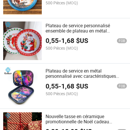
500 Pièces
(MOQ)
Plateau de service personnalisé
ensemble de plateau en métal
personnalisé pour Noël Et de vente en
0,55
-
1,68
$US
gros de plateaux utilitaires décoratifs
FOB
pour toutes les occasions
500 Pièces
(MOQ)
Plateau de service en métal
personnalisé avec caractéristiques
magnétiques, plateau décoratif idéal
0,55
-
1,68
$US
pour les plateaux, impression
FOB
personnalisée et offres uniques de
500 Pièces
(MOQ)
fournisseurs
Nouvelle tasse en céramique
promotionnelle de Noël cadeau
souvenir