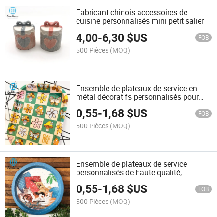
Fabricant chinois accessoires de
cuisine personnalisés mini petit salier
4,00
-
6,30
$US
FOB
500 Pièces
(MOQ)
Ensemble de plateaux de service en
métal décoratifs personnalisés pour
cadeaux, impression en gros, plateaux
0,55
-
1,68
$US
uniques
FOB
500 Pièces
(MOQ)
Ensemble de plateaux de service
personnalisés de haute qualité,
plateaux en métal décoratifs pour
0,55
-
1,68
$US
cadeaux, événements de Noël, plateaux
FOB
de service en gros
500 Pièces
(MOQ)