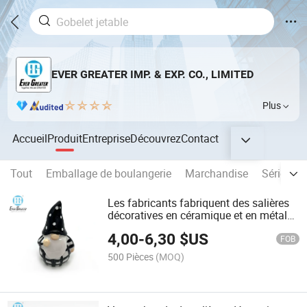
EVER GREATER IMP. & EXP. CO., LIMITED
Plus
Accueil
Produit
Entreprise
Découvrez
Contact
Tout
Emballage de boulangerie
Marchandise
Série de 
Les fabricants fabriquent des salières
décoratives en céramique et en métal
pour la cuisine
4,00
-
6,30
$US
FOB
500 Pièces
(MOQ)