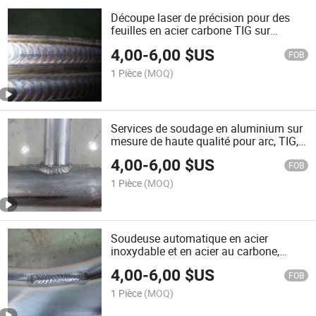
Découpe laser de précision pour des
feuilles en acier carbone TIG sur
mesure
4,00
-
6,00
$US
FOB
1 Pièce
(MOQ)
Services de soudage en aluminium sur
mesure de haute qualité pour arc, TIG,
MIG, CO2
4,00
-
6,00
$US
FOB
1 Pièce
(MOQ)
Soudeuse automatique en acier
inoxydable et en acier au carbone,
découpe laser CNC, soudage TIG MIG
4,00
-
6,00
$US
arc laser OEM, pièces segmentées de
FOB
robot complet
1 Pièce
(MOQ)