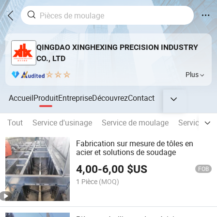
QINGDAO XINGHEXING PRECISION INDUSTRY
CO., LTD
Plus
Accueil
Produit
Entreprise
Découvrez
Contact
Tout
Service d'usinage
Service de moulage
Service de
Fabrication sur mesure de tôles en
acier et solutions de soudage
4,00
-
6,00
$US
FOB
1 Pièce
(MOQ)