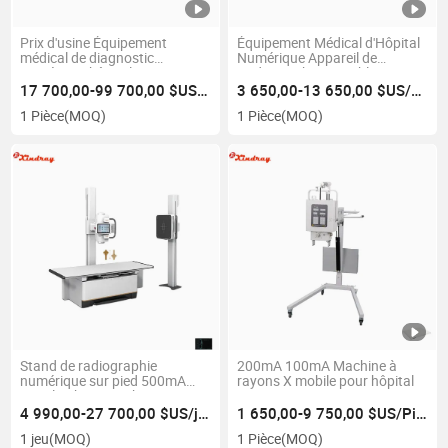
Prix d'usine Équipement
Équipement Médical d'Hôpital
médical de diagnostic
Numérique Appareil de
numérique hôpital 16 32
Radiographie Portable 100mA
Scanner CT à tranches
200mA Machine de
17 700,00-99 700,00 $US/Pièce
3 650,00-13 650,00 $US/Pièce
Radiographie Mobile
1 Pièce
(MOQ)
1 Pièce
(MOQ)
Stand de radiographie
200mA 100mA Machine à
numérique sur pied 500mA
rayons X mobile pour hôpital
pour la photographie
thoracique
4 990,00-27 700,00 $US/jeu
1 650,00-9 750,00 $US/Pièce
1 jeu
(MOQ)
1 Pièce
(MOQ)