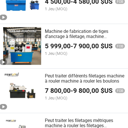
4 500,00
-
4 580,00
$US
FOB
1 Jeu
(MOQ)
Machine de fabrication de tiges
d'ancrage à filetage, machine
hydraulique de roulage à filetage
5 999,00
-
7 900,00
$US
FOB
1 Jeu
(MOQ)
Peut traiter différents filetages machine
à rouler machine à rouler les boulons
7 800,00
-
9 800,00
$US
FOB
1 Jeu
(MOQ)
Peut traiter les filetages métriques
machine à rouler les filetages