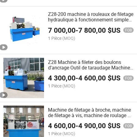
Z28-200 machine à rouleaux de filetage
hydraulique à fonctionnement simple
pour boulons
7 000,00
-
7 800,00
$US
FOB
1 Pièce
(MOQ)
Z28 Machine à fileter des boulons
d'ancrage Outil de taraudage Machine
à rouler les filets hydraulique
4 300,00
-
4 600,00
$US
FOB
1 Pièce
(MOQ)
Machine de filetage à broche, machine
de filetage à vis, machine de roulage de
filets, machine de fabrication de
4 600,00
-
4 900,00
$US
boulons et d'écrous
FOB
1 Pièce
(MOQ)