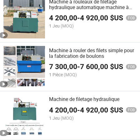
Machine à rouleaux de filetage
hydraulique automatique machine à
filetage de barre d'accouplement
4 200,00
-
4 920,00
$US
FOB
1 Jeu
(MOQ)
Machine à rouler des filets simple pour
la fabrication de boulons
7 300,00
-
7 600,00
$US
FOB
1 Pièce
(MOQ)
Machine de filetage hydraulique
4 200,00
-
4 920,00
$US
FOB
1 Jeu
(MOQ)