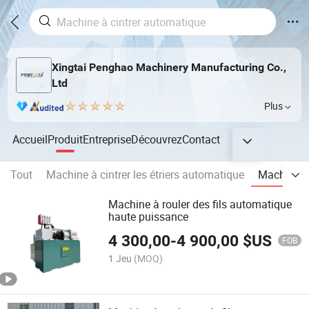
Xingtai Penghao Machinery Manufacturing Co.,
Ltd
Plus
Accueil
Produit
Entreprise
Découvrez
Contact
Tout
Machine à cintrer les étriers automatique
Machine à 
Machine à rouler des fils automatique
haute puissance
4 300,00
-
4 900,00
$US
FOB
1 Jeu
(MOQ)