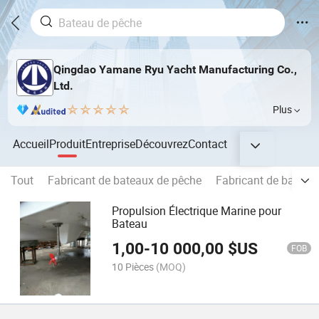
Qingdao Yamane Ryu Yacht Manufacturing Co.,
Ltd.
Plus
Accueil
Produit
Entreprise
Découvrez
Contact
Tout
Fabricant de bateaux de pêche
Fabricant de bateaux
Propulsion Électrique Marine pour
Bateau
1,00
-
10 000,00
$US
FOB
10 Pièces
(MOQ)