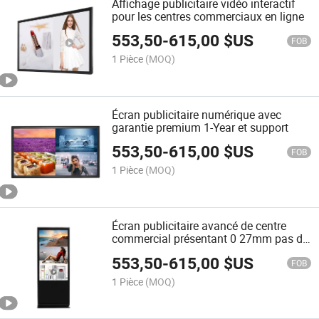
Affichage publicitaire vidéo interactif
pour les centres commerciaux en ligne
553,50
-
615,00
$US
FOB
1 Pièce
(MOQ)
Écran publicitaire numérique avec
garantie premium 1-Year et support
553,50
-
615,00
$US
FOB
1 Pièce
(MOQ)
Écran publicitaire avancé de centre
commercial présentant 0 27mm pas de
point
553,50
-
615,00
$US
FOB
1 Pièce
(MOQ)