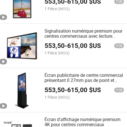
553,50
-
615,00
$US
FOB
1 Pièce
(MOQ)
Signalisation numérique premium pour
centres commerciaux avec lecture
vidéo complète
553,50
-
615,00
$US
FOB
1 Pièce
(MOQ)
Écran publicitaire de centre commercial
présentant 0 27mm pas de point et
support
553,50
-
615,00
$US
FOB
1 Pièce
(MOQ)
Écran d'affichage numérique premium
4K pour centres commerciaux