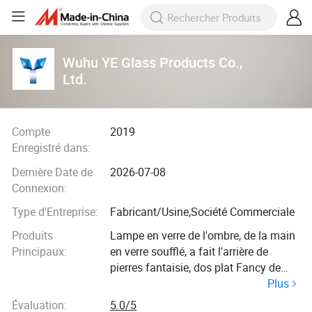
Wuhu YE Glass Products Co.,
Ltd.
Compte
2019
Enregistré dans:
Dernière Date de
2026-07-08
Connexion:
Type d'Entreprise:
Fabricant/Usine,Société Commerciale
Produits
Lampe en verre de l'ombre, de la main
Principaux:
en verre soufflé, a fait l'arrière de
pierres fantaisie, dos plat Fancy de
Plus
pierres, de Verre en cristal à coudre sur
Verre en cristal, boutons, de Verre en
Évaluation:
5.0/5