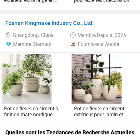
extérieur extra large en
pour extérieur, décoration
plastique robuste
de jardin, pots de fleurs gris
Foshan Kingmake Industry Co., Ltd.
Guangdong, China
Membre Depuis: 2025
Membre Diamant
Fournisseur Audité
Pot de fleurs en ciment à
Pot de fleurs en ciment
finition mate nordique
extérieur pour jardin et
simple pour grandes
patio, finition mate, lisse,
plantes vertes d'extérieur et
épais, robuste, durable et
d'intérieur, mobilier de
simple
Quelles sont les Tendances de Recherche Actuelles
jardin