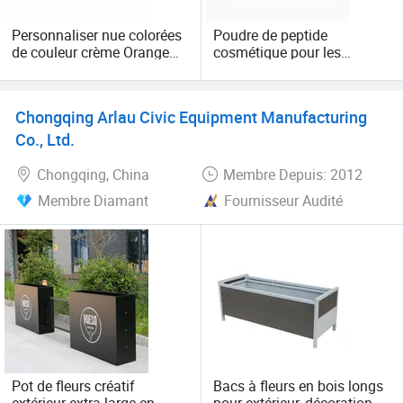
produits, services et des relations personnelles.
Personnaliser nue colorées
Poudre de peptide
de couleur crème Orange
cosmétique pour les
pot avec couvercle en
boutons
plastique 5g 10g 20 g 30 g
50 g 60 g de Crème visage
Chongqing Arlau Civic Equipment Manufacturing
cosmétique de verre Baume
à lèvres Jar
Co., Ltd.
Chongqing, China
Membre Depuis: 2012
Membre Diamant
Fournisseur Audité
Pot de fleurs créatif
Bacs à fleurs en bois longs