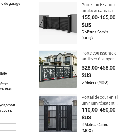
rte de garage
Porte coulissante c
antilever sans rail e
n alliage d&#39;alu
155,00-165,00
minium pour parc
$US
5 Mètres Carrés
(MOQ)
Porte coulissante c
antilever à suspensi
on intelligente anti-p
328,00-458,00
incement à fonction
ssage
$US
nement silencieux et
à contrôle d&#39;ac
5 Mètres (MOQ)
stème
cès pour communa
d'autres
uté
Portail de cour en al
uminium résistant a
ayon,smart
ux intempéries avec
110,00-450,00
s codes.
porte à emboîtemen
$US
t personnalisable
3 Mètres Carrés
(MOQ)