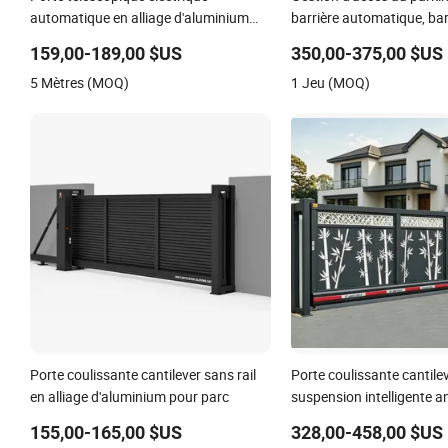
automatique en alliage d'aluminium
barrière automatique, bar
anti-collision pour l'entrée de sécurité
stationnement
159,00-189,00 $US
350,00-375,00 $US
d'usine, d'aéroport et d'école
5 Mètres (MOQ)
1 Jeu (MOQ)
Porte coulissante cantilever sans rail
Porte coulissante cantile
en alliage d'aluminium pour parc
suspension intelligente a
à fonctionnement silencie
155,00-165,00 $US
328,00-458,00 $US
contrôle d'accès pour c