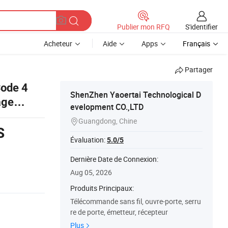
S'identifier
Publier mon RFQ
Acheteur
Aide
Apps
Français
Partager
ode 4
ShenZhen Yaoertai Technological D
age
evelopment CO.,LTD
eur
Guangdong, Chine

S
Évaluation:
5.0/5
Dernière Date de Connexion:
Aug 05, 2026
Produits Principaux:
Télécommande sans fil, ouvre-porte, serru
re de porte, émetteur, récepteur
Plus