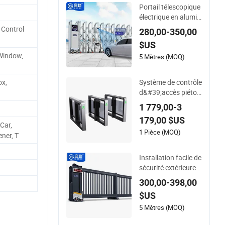
Portail télescopique
électrique en alumin
ium à entrée d&#39;
 Control
280,00-350,00
école, portail rétract
$US
able automatique e
 Window,
n acier
5 Mètres (MOQ)
Système de contrôle
ox,
d&#39;accès piéton
extérieur avec porte
1 779,00-3
à vitesse intelligent
179,00 $US
e, tourniquet durabl
Car,
e avec capteurs infr
1 Pièce (MOQ)
ner, T
arouges, entrée aut
omatisée sécurisée
Installation facile de
pour bureaux, aérop
sécurité extérieure e
orts
sthétiquement plais
300,00-398,00
ante intelligent port
$US
ail coulissant télesc
opique en aluminiu
5 Mètres (MOQ)
m