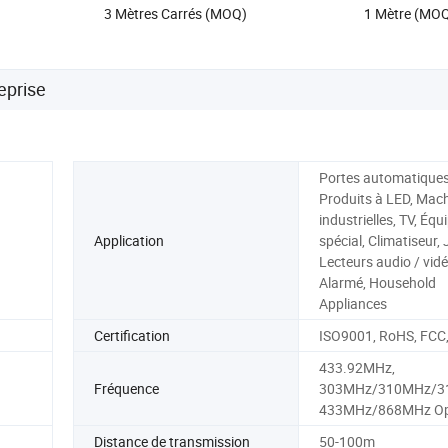
3 Mètres Carrés (MOQ)
1 Mètre (MO
eprise
Portes automatiques
Produits à LED, Mac
industrielles, TV, Éq
Application
spécial, Climatiseur, 
Lecteurs audio / vidé
Alarmé, Household
Appliances
Certification
ISO9001, RoHS, FCC
433.92MHz,
Fréquence
303MHz/310MHz/3
433MHz/868MHz Op
Distance de transmission
50-100m