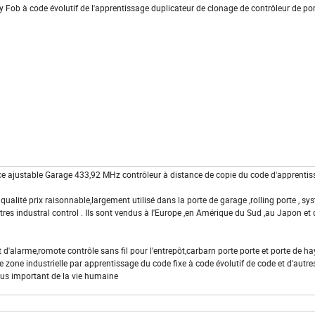
ob à code évolutif de l'apprentissage duplicateur de clonage de contrôleur de po
e ajustable Garage 433,92 MHz contrôleur à distance de copie du code d'apprenti
ité prix raisonnable,largement utilisé dans la porte de garage ,rolling porte , sy
tres industral control . Ils sont vendus à l'Europe ,en Amérique du Sud ,au Japon et 
d'alarme,romote contrôle sans fil pour l'entrepôt,carbarn porte porte et porte de h
e zone industrielle par apprentissage du code fixe à code évolutif de code et d'autre
lus important de la vie humaine