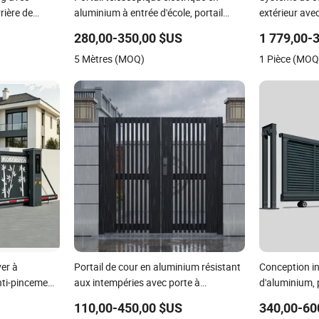
rière de
aluminium à entrée d'école, portail
extérieur avec
rétractable automatique en acier
intelligente, 
280,00-350,00 $US
1 779,00-
capteurs infr
5 Mètres (MOQ)
1 Pièce (MOQ
automatisée 
aéroports
ver à
Portail de cour en aluminium résistant
Conception ind
nti-pincement
aux intempéries avec porte à
d'aluminium, 
ux et à
emboîtement personnalisable
automatique é
110,00-450,00 $US
340,00-60
ommunauté
pour entrepris