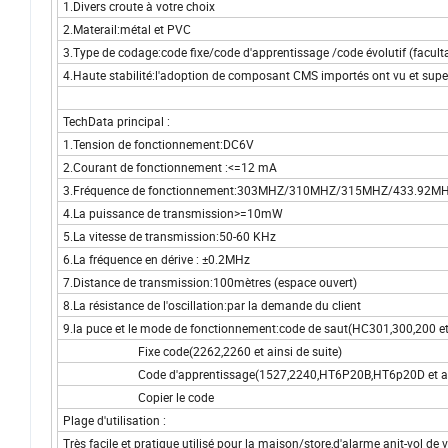
1.Divers croute à votre choix
2.Materail:métal et PVC
3.Type de codage:code fixe/code d'apprentissage /code évolutif (faculta
4.Haute stabilité:l'adoption de composant CMS importés ont vu et supe
TechData principal :
1.Tension de fonctionnement:DC6V
2.Courant de fonctionnement :<=12 mA
3.Fréquence de fonctionnement:303MHZ/310MHZ/315MHZ/433.92MHZ 
4.La puissance de transmission>=10mW
5.La vitesse de transmission:50-60 KHz
6.La fréquence en dérive : ±0.2MHz
7.Distance de transmission:100mètres (espace ouvert)
8.La résistance de l'oscillation:par la demande du client
9.la puce et le mode de fonctionnement:code de saut(HC301,300,200 et 
Fixe code(2262,2260 et ainsi de suite)
Code d'apprentissage(1527,2240,HT6P20B,HT6p20D et ainsi
Copier le code
Plage d'utilisation :
Très facile et pratique utilisé pour la maison/store,d'alarme anit-vol de 