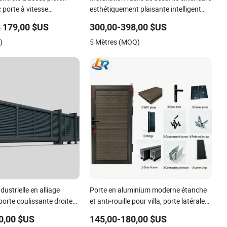
 porte à vitesse
esthétiquement plaisante intelligent
tourniquet durable avec
portail coulissant télescopique en
3 179,00 $US
300,00-398,00 $US
arouges, entrée
aluminium
)
5 Mètres (MOQ)
sécurisée pour bureaux,
ustrielle en alliage
Porte en aluminium moderne étanche
porte coulissante droite
et anti-rouille pour villa, porte latérale
lectrique de sécurité
sur mesure
0,00 $US
145,00-180,00 $US
e, usine, école