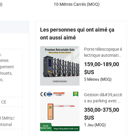
Q)
10 Mètres Carrés (MOQ)
Les personnes qui ont aimé ça
ont aussi aimé
Porte télescopique é
,
lectrique automatiq
hines
ue en alliage d&#39;
159,00-189,00
uipement
aluminium anti-colli
$US
Jouets,
sion pour l&#39;ent
rée de sécurité d&#
5 Mètres (MOQ)
o,
39;usine, d&#39;aér
oport et d&#39;écol
Gestion d&#39;accè
e
s au parking avec b
, CE
arrière automatiqu
350,00-375,00
e, barrière de statio
$US
15MHz/
nnement
tional
1 Jeu (MOQ)