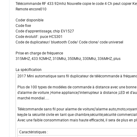
Télécommande RF 433.92mhz Nouvelle copie le code 4 Ch peut copier Key F
Remote encore010
Coder disponible
Code fixe
Code d'apprentissage, chip EV1527
Code évolutif : puce HCS301
Code de duplicateur/ bluetooth Code/ Code clone/ code universel
Prise en charge de fréquence
315MHZ, 433.92MHZ, 310Mhz, 350Mhz, 330Mhz, 336MHZ, plus
La spécification
2017 Mini automatique sans fil duplicateur de télécommande à fréquenc
Plus de 100 types de modèles de commande à distance avec une bonne qual
d'alarme de voiture ,Home appliance,l'interrupteur à distance ,LED et d'au
marché mondial.....
Télécommande sans fil pour alarme de voiture,l'alarme auto,moto,voyant 
key,de la sécurité civile en tant que chambre,sécurité,sécurité commercial
Avec une faible consommation mais haute efficacité, il sera de plus en p
Caractéristiques :