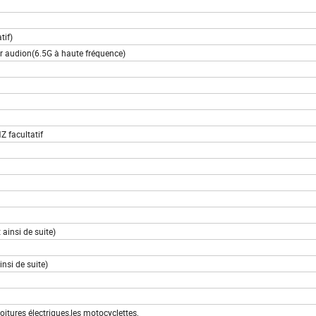
tif)
r audion(6.5G à haute fréquence)
facultatif
ainsi de suite)
 de suite)
voitures électriques,les motocyclettes,