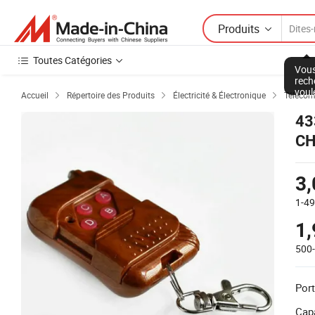
Produits
Toutes Catégories
Vous
rech
voul
Accueil
Répertoire des Produits
Électricité & Électronique
Téléco



43
CH
Co
Té
3
1-4
1
500
Port
Capa