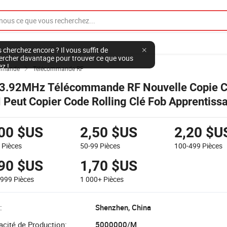
 cherchez encore ? Il vous suffit de
ercher davantage pour trouver ce que vous
ez !
mmande
Télécommande RF

3.92MHz Télécommande RF Nouvelle Copie C
 Peut Copier Code Rolling Clé Fob Apprentiss
ntrôleur de Porte de Garage Clonage Duplicat
lécommande Yet010
,00 $US
2,50 $US
2,20 $U
9
Pièces
50-99
Pièces
100-499
Pièces
,90 $US
1,70 $US
-999
Pièces
1 000+
Pièces
:
Shenzhen, China
cité de Production:
5000000/M