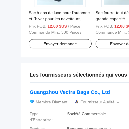
Sac à dos de luxe pour l'automne
Sac fourre-tout d
et l'hiver pour les navetteurs,
grande capacité
grand sac bandoulière avec
Prix FOB:
12,00 $US
/ Pièce
Prix FOB:
12,00 
doublure en cuir véritable, sacs à
Commande Min.:
300 Pièces
Commande Min.:
main pour femmes
Envoyer demande
Envoyer 
Les fournisseurs sélectionnés qui vous 
Guangzhou Vectra Bags Co., Ltd
Membre Diamant
Fournisseur Audité

Type
Société Commerciale
d'Entreprise:
Produits
Bagages et sacs en cuir