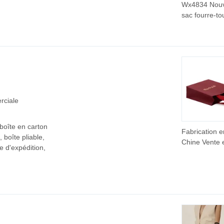
Wx4834 Nou
sac fourre-to
cuir véritable
printemps été
grand capaci
en cuir soupl
les trajets qu
et les sorties
décontractée
rciale
boîte en carton
Fabrication e
 boîte pliable,
Chine Vente 
te d'expédition,
Sac cadeau 
papier Euro
personnalisé
marché avec
poignées en 