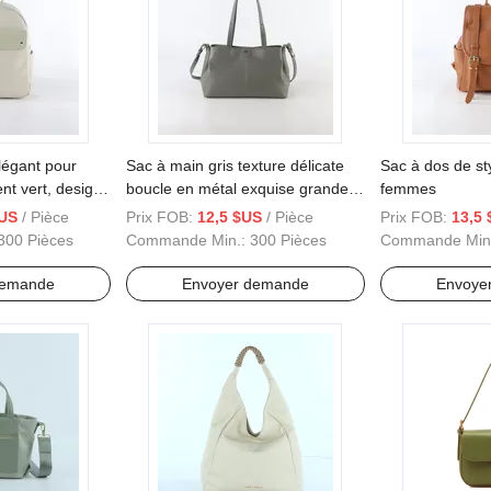
légant pour
Sac à main gris texture délicate
Sac à dos de st
t vert, design
boucle en métal exquise grande
femmes
capacité espace facile à porter à
$US
/ Pièce
Prix FOB:
12,5 $US
/ Pièce
Prix FOB:
13,5
l'épaule pour diverses occasions
300 Pièces
Commande Min.:
300 Pièces
Commande Min
demande
Envoyer demande
Envoye