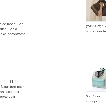
in de mode, Sac
(WD0159) Sa
tion, Sac à
mode pour f
, Sac décontracté,
sac à main d
en gros, sacs
fourre-tout d
en gros
uète, Litière
 Nourriture pour
iandises pour
Sac à dos de
ouets pour
voyage pour 