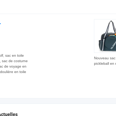
contraste de
couleurs, res
sac de transp
pour petits c
.
chats
lf, sac en toile
Nouveau sac
f, sac de costume
pickleball en
 sac de voyage en
personnalisé
doulière en toile
compartiment
chaussures,
résistant à l'
de tennis por
pour le sport
Actuelles