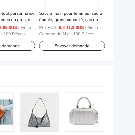
-tout personnalisé
Sacs à main pour femmes, sac à
emmes en gros, sac
épaule, grand capacité, sac en
e haute qualité
cuir tendance, mode, sacs à main
2,69 $US
/ Pièce
Prix FOB:
9,8-11,9 $US
/ Pièce
pour dames
.:
100 Pièces
Commande Min.:
100 Pièces
r demande
Envoyer demande