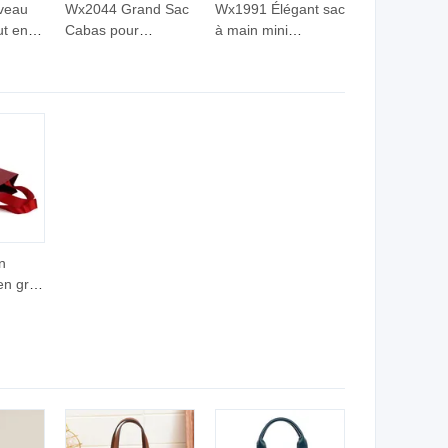
veau
Wx2044 Grand Sac
Wx1991 Élégant sac
ut en
Cabas pour
à main mini
Femmes, Sac
polyvalent pour
,
Bandoulière, Sac
femmes, sac
té sac
Épaule et Sous-bras
bandoulière
e pour
Polyvalent
tendance
otidiens
s
n
en gros
en
 et bon
ruban