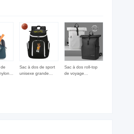
animaux de
respirant avec vue
pirant,
compagnie chat
dégagée - Roue et
ort
chien extérieur sac
sac à dos 2-in-1
hiens et
à dos transporteur
Transporteur pour
pour animaux
chien (Couleur
personnalisable)
 de
Sac à dos de sport
Sac à dos roll-top
 nylon
unisexe grande
de voyage
 avec
capacité pour le
personnalisé,
 pour
basketball, le
étanche, en gros,
football, le soccer
pour hommes, avec
eau, sac
avec compartiment
roulettes, pour le
table
pour ballon pour
travail
utilisation en salle
hebdomadaire,
de sport
l'école et
l'ordinateur portable