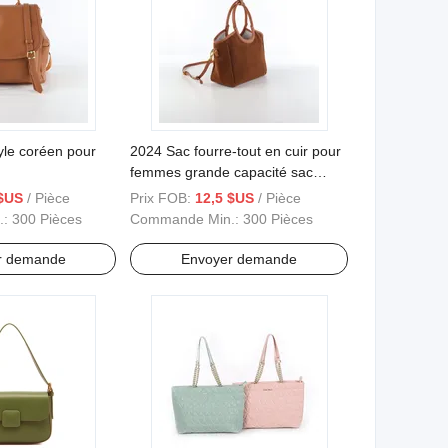
yle coréen pour
2024 Sac fourre-tout en cuir pour
femmes grande capacité sac
bandoulière nouveau design de
 $US
/ Pièce
Prix FOB:
12,5 $US
/ Pièce
sac à main
.:
300 Pièces
Commande Min.:
300 Pièces
r demande
Envoyer demande