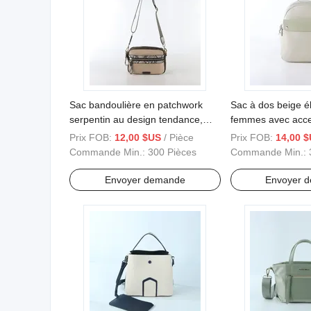
Sac bandoulière en patchwork
Sac à dos beige é
serpentin au design tendance,
femmes avec accen
parfait pour rehausser n'importe
à la mode
Prix FOB:
12,00 $US
/ Pièce
Prix FOB:
14,00 
quelle tenue de style urbain
Commande Min.:
300 Pièces
Commande Min.:
Envoyer demande
Envoyer 