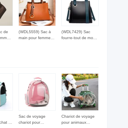
c de
(WDL5559) Sac à
(WDL7429) Sac
emmes,
main pour femmes
fourre-tout de mode
esigner
en gros réplique de
pour femmes, sac à
designer tote
main élégant
esigner
Sac de voyage
Chariot de voyage
chat en
chariot pour
pour animaux