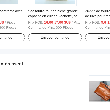
écontracté avec
Sac fourre-tout de niche grande
2022 Sac fourre
capacité en cuir de vachette, sac
de luxe pour f
pour femmes, sac de travail, sac
à main en cuir d
$US
/ Pièce
Prix FOB:
16,00-17,00 $US
/ Pièce
Prix FOB:
9,6-1
à épaule unique, sac de
pour femmes
300 Pièces
Commande Min.:
300 Pièces
Commande Min
commutation
demande
Envoyer demande
Envoye
intéressent