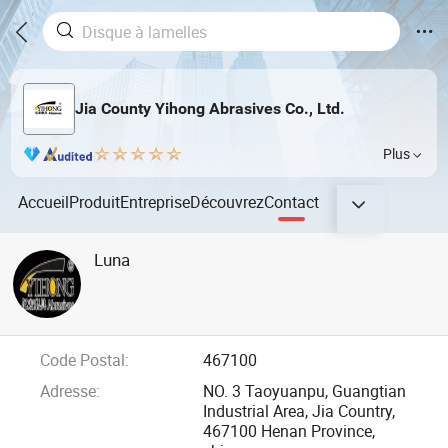
Jia County Yihong Abrasives Co., Ltd.
Plus
Accueil
Produit
Entreprise
Découvrez
Contact
Luna
Code Postal:
467100
Adresse:
NO. 3 Taoyuanpu, Guangtian
Industrial Area, Jia Country,
467100 Henan Province,