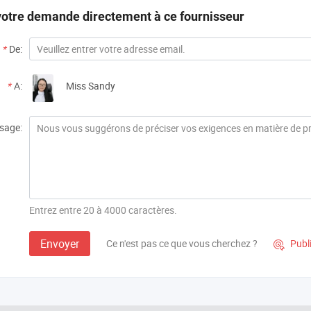
otre demande directement à ce fournisseur
*
De:
*
A:
Miss Sandy
sage:
Entrez entre 20 à 4000 caractères.
Envoyer
Ce n'est pas ce que vous cherchez ?
Publ
