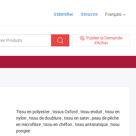
S'identifier
S'inscrire
Français
Publier la Demande
d'Achat
‪Tissu en polyester‬
,
‪tissus Oxford‬
,
‪tissu enduit‬
,
‪tissu en
nylon‬
,
‪tissu de doublure‬
,
‪tissu en satin‬
,
‪peau de pêche
en microfibre‬
,
‪tissu en chiffon‬
,
‪tissu antistatique‬
,
‪tissu
pongee‬