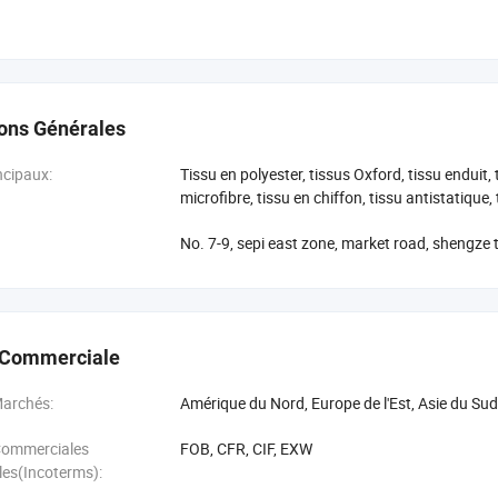
ussi hautement imperméable, respirant et les tissus enduits. Ces produits
ssures, voiture couvre, tentes, home textiles, des foulards, de drapeaux, d
besoins
 répondre à vos exigences en PU, A/C, laiteuse, W/R et de couleur Revêtem
ions Générales
ndances du marché, par l'introduction de potentiel chimique approprié de 
 services pour les clients nationaux et étrangers.
ncipaux:
Tissu en polyester, tissus Oxford, tissu enduit,
microfibre, tissu en chiffon, tissu antistatique
 nous aujourd'hui
No. 7-9, sepi east zone, market road, shengze
icitons de nouveaux et anciens clients localement et à l'étranger à visiter
us à propos de nous, contactez-nous dès maintenant.
 Commerciale
Marchés:
Amérique du Nord, Europe de l'Est, Asie du Sud-
Commerciales
FOB, CFR, CIF, EXW
les(Incoterms):