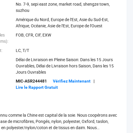
No. 7-9, sepi east zone, market road, shengze town,
suzhou
Amérique du Nord, Europe de l'Est, Asie du Sud-Est,
Afrique, Océanie, Asie de l'Est, Europe de l'Ouest
les
FOB, CFR, CIF, EXW
rms):
t:
LC, T/T
Délai de Livraison en Pleine Saison: Dans les 15 Jours
Ouvrables, Délai de Livraison hors Saison, Dans les 15
Jours Ouvrables
MIC-ASR244481
Vérifiez Maintenant
|
Lire le Rapport Gratuit
t connu comme la Chine est capital de la soie. Nous coopérons avec
ase de microfibres, Pongés, nylon, polyester, Oxford, taslon,
n, en polyester/nylon/coton et de tissus en daim. Nous