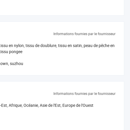
 sont largement utilisés dans les vêtements de sport, sacs,
es parasols et ladies' robes.
ent polyuréthane, ainsi que dans l'impression et le collage.
Informations fournies par le fournisseur
tissu de polyester, nous nous efforçons de produits de haute
 tissu en nylon, tissu de doublure, tissu en satin, peau de pêche en
, tissu pongee
 town, suzhou
 notre entreprise et de discuter de la coopération mutuelle. Pour
Informations fournies par le fournisseur
Est, Afrique, Océanie, Asie de l'Est, Europe de l'Ouest