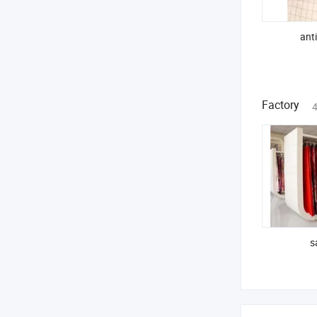
anti
Factory
4
s