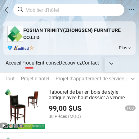
FOSHAN TRINITY(ZHONGSEN) FURNITURE
CO.LTD
Plus
Accueil
Produit
Entreprise
Découvrez
Contact
Tout
Projet d'hôtel
Projet d'appartement de service
Proj
Tabouret de bar en bois de style
antique avec haut dossier à vendre
99,00
$US
FOB
30 Pièces
(MOQ)