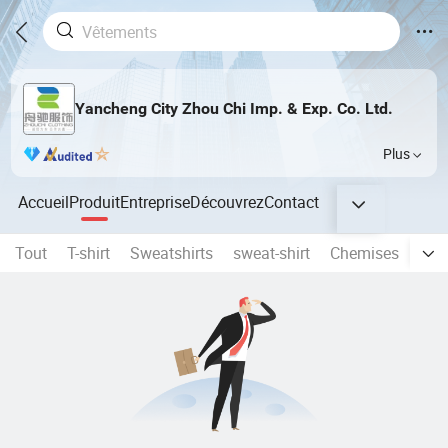
Yancheng City Zhou Chi Imp. & Exp. Co. Ltd.
Plus
Accueil
Produit
Entreprise
Découvrez
Contact
Tout
T-shirt
Sweatshirts
sweat-shirt
Chemises
Sur