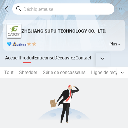
ZHEJIANG SUPU TECHNOLOGY CO., LTD.
Plus
Accueil
Produit
Entreprise
Découvrez
Contact
Tout
Shredder
Série de concasseurs
Ligne de recyclag