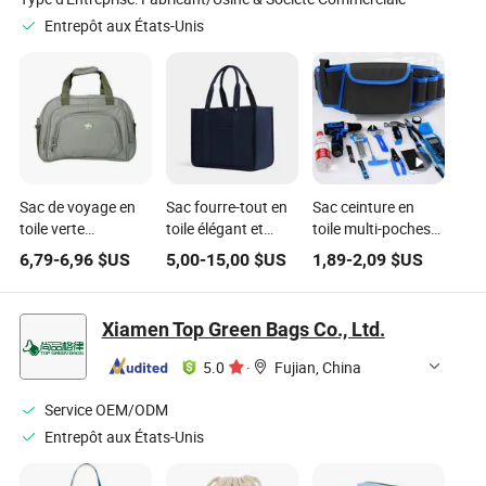
Entrepôt aux États-Unis
Sac de voyage en
Sac fourre-tout en
Sac ceinture en
toile verte
toile élégant et
toile multi-poches
personnalisable et
écologique pour les
étanche pour
6,79
-
6,96
$US
5,00
-
15,00
$US
1,89
-
2,09
$US
haut de gamme
aventures de
rangement de clés
pour aventuriers et
voyage
à molette, sac à
explorateurs
outils de taille
Xiamen Top Green Bags Co., Ltd.
5.0
·
Fujian, China
Service OEM/ODM
Entrepôt aux États-Unis