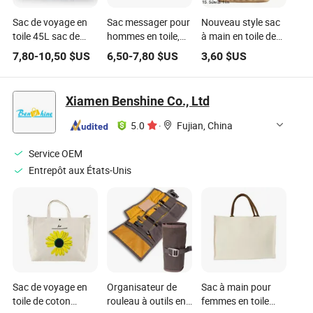
Sac de voyage en
Sac messager pour
Nouveau style sac
toile 45L sac de
hommes en toile,
à main en toile de
sport pour une nuit
sac bandoulière
coton unie avec
7,80
-
10,50
$US
6,50
-
7,80
$US
3,60
$US
ou un week-end
croisé, sac vintage
bouton
Xiamen Benshine Co., Ltd
5.0
·
Fujian, China
Service OEM
Entrepôt aux États-Unis
Sac de voyage en
Organisateur de
Sac à main pour
toile de coton
rouleau à outils en
femmes en toile