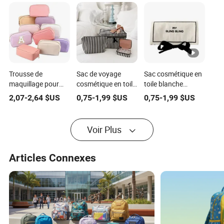
Trousse de
Sac de voyage
Sac cosmétique en
maquillage pour
cosmétique en toile
toile blanche
femmes en cuir PU,
éco lavable pour
écologique et utile
2,07
-
2,64
$US
0,75
-
1,99
$US
0,75
-
1,99
$US
organisateur de
femmes,
pour le voyage, en
rouges à lèvres
personnalisé, doux,
coton, pour le
grands, trousse de
de luxe, avec
maquillage et les
Voir Plus
toilette, promotion
plusieurs
bijoux
de mode, beauté
compartiments
pour les articles de
Articles Connexes
toilette et le
maquillage