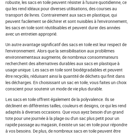
robuste, les sacs en toile peuvent résister à l'usure quotidienne, ce
d'école d'aujourd'hui une toile
mondial et une d
qui les rend idéaux pour diverses utilisations, des courses au
incontournable pour la créativité et un
d'individualité. 
transport de livres. Contrairement aux sacs en plastique, qui
insigne de durabilité. Êtes-vous prêt à
quelles tendance
peuvent facilement se déchirer et sont nuisibles à l'environnement,
voir comment la prochaine génération
captivent le mo
porte l'avenir sur ses épaules ?
pour découvrir p
les sacs en toile sont réutilisables et peuvent durer des années
de dessin animé s
avec un entretien approprié.
chaud dans le ma
aujourd'hui !
Un autre avantage significatif des sacs en toile est leur respect de
l'environnement. Alors que la sensibilisation aux problèmes
environnementaux augmente, de nombreux consommateurs
recherchent des alternatives durables aux sacs en plastique à
usage unique. Les sacs en toile sont biodégradables et peuvent
être recyclés, réduisant ainsi la quantité de déchets qui finit dans
les décharges. En choisissant un sac en toile, vous faites un choix
conscient pour soutenir un mode de vie plus durable.
Les sacs en toile offrent également de la polyvalence. Ils se
déclinent en différentes tailles, couleurs et designs, ce qui les rend
adaptés à diverses occasions. Que vous ayez besoin d'un grand
tote pour une journée à la plage ou d'un sac plus petit pour un
rapide passage au magasin, il existe un sac en toile pour répondre
à vos besoins. De plus, de nombreux sacs en toile peuvent être