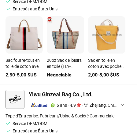
Service OEM/ODM
Entrepôt aux États-Unis
Sac fourre-tout en
20oz Sac de loisirs
Sac en toile en
toile de coton avec
en toile (FLY-
coton avec poche
bandoulière en PU,
FB00006)
intérieure, sac
2,50
-
5,00
$US
Négociable
2,00
-
3,00
$US
sac à épaule pour
bandoulière en toile
femme
pour l'école, le
shopping et les
Yiwu Ginzeal Bag Co., Ltd.
voyages
5 ans
·
4.9
·
Zhejiang, China
Type d'Entreprise:
Fabricant/Usine & Société Commerciale
Service OEM/ODM
Entrepôt aux États-Unis