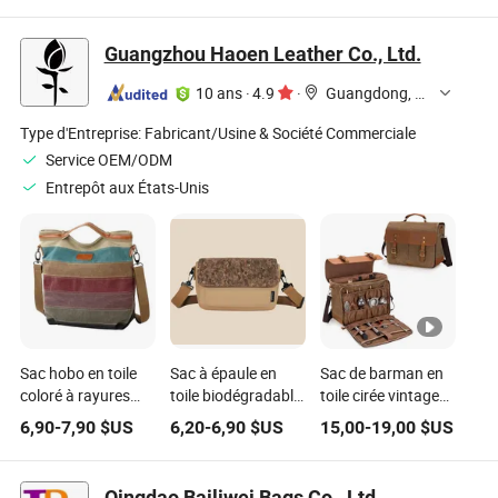
capacité 100%
réutilisable en
Sublimation
papier paille
Thermique
Guangzhou Haoen Leather Co., Ltd.
10 ans
·
4.9
·
Guangdong, China
Type d'Entreprise:
Fabricant/Usine & Société Commerciale
Service OEM/ODM
Entrepôt aux États-Unis
Sac hobo en toile
Sac à épaule en
Sac de barman en
coloré à rayures
toile biodégradable
toile cirée vintage
pour femmes et
en marc de café
en cuir avec
6,90
-
7,90
$US
6,20
-
6,90
$US
15,00
-
19,00
$US
filles, mode
décontracté de
séparateurs
décontractée
mode
amovibles et
bandoulière
Qingdao Bailiwei Bags Co., Ltd.