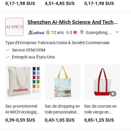
durable
toile cirée multi-
écologique de
0,17
-
1,98
$US
4,51
-
4,85
$US
0,17
-
1,98
$US
surdimensionné
usages
haute qualité,
pour femmes, sac
robuste et sur
de courses avec
mesure, sac de
Shenzhen Ai-Mich Science And Technology Limited
poche
plage en coton de
luxe
12 ans
·
5.0
·
Guangdong, China
Type d'Entreprise:
Fabricant/Usine & Société Commerciale
Service OEM/ODM
Entrepôt aux États-Unis
Sac promotionnel
Sac de shopping en
Sac de courses en
AI-MICH écologique
toile personnalisé
toile vierge en
personnalisé en
avec logo, grande
coton recyclé
0,39
-
0,59
$US
0,43
-
1,05
$US
0,85
-
1,25
$US
toile de coton
capacité, épais,
naturel
naturel, sac de
réutilisable,
personnalisé AI-