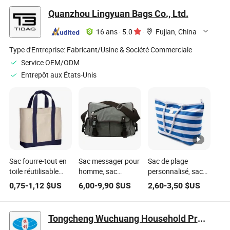
shopping
écologique, avec
MICH avec logo
Quanzhou Lingyuan Bags Co., Ltd.
poignées
imprimé sur mesure
16 ans
·
5.0
·
Fujian, China
Type d'Entreprise:
Fabricant/Usine & Société Commerciale
Service OEM/ODM
Entrepôt aux États-Unis
Sac fourre-tout en
Sac messager pour
Sac de plage
toile réutilisable
homme, sac
personnalisé, sac
écologique
d'école, sac à
de shopping en
0,75
-
1,12
$US
6,00
-
9,90
$US
2,60
-
3,50
$US
promotionnel
épaule unique en
gros, sac de plage
vierge avec logo
toile, sac vintage à
en coton de haute
imprimé
bandoulière, sac à
qualité
Tongcheng Wuchuang Household Products Co., Ltd.
personnalisé, sac
bandoulière, sac