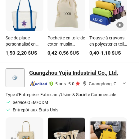
Sac de plage
Pochette en toile de
Trousse à crayons
personnalisé en
coton muslin
en polyester et toile
toile de coton extra
personnalisée avec
durable, populaire
1,50
-
2,20
$US
0,42
-
0,56
$US
0,40
-
1,10
$US
épais et lourd,
cordon de serrage
pour l'école et le
grand, avec
bureau
fermeture éclair,
Guangzhou Yujia Industrial Co., Ltd.
sac de shopping
avec poches avant
5 ans
·
5.0
·
Guangdong, China
Type d'Entreprise:
Fabricant/Usine & Société Commerciale
Service OEM/ODM
Entrepôt aux États-Unis