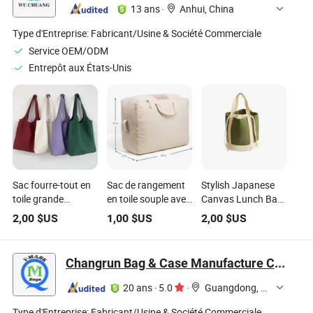
en lin
pour ordinateur
13 ans
·
Anhui, China
portable
Type d'Entreprise:
Fabricant/Usine & Société Commerciale
Service OEM/ODM
Entrepôt aux États-Unis
Sac fourre-tout en
Sac de rangement
Stylish Japanese
toile grande
en toile souple avec
Canvas Lunch Bag
capacité
quatre poignées
with Thermal
2,00
$US
1,00
$US
2,00
$US
écologique pour le
Insulation
shopping
Changrun Bag & Case Manufacture Co., Ltd.
20 ans
·
5.0
·
Guangdong, China
Type d'Entreprise:
Fabricant/Usine & Société Commerciale