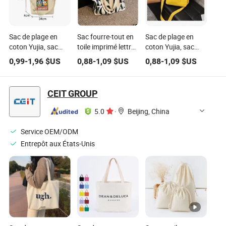
Sac de plage en
Sac fourre-tout en
Sac de plage en
coton Yujia, sac
toile imprimé lettre
coton Yujia, sac
fourre-tout en toile
noire cadeau
fourre-tout en toile
0,99
-
1,96
$US
0,88
-
1,09
$US
0,88
-
1,09
$US
pour femmes,
personnalisé en
pour femmes,
mode, personnalisé
gros sacs de plage
mode, personnalisé
d'été
CEIT GROUP
5.0
·
Beijing, China
Service OEM/ODM
Entrepôt aux États-Unis