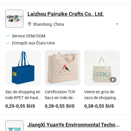
surdimensionné
de shopping
logo pour les
pour le shopping
écologique
courses
Laizhou Pairuike Crafts Co., Ltd.
Shandong, China
Service OEM/ODM
Entrepôt aux États-Unis
Sac de shopping en
Certification TUV
Vente en gros de
toile RPET de haute
Sacs en toile de
sacs de shopping
qualité en gros
coton épais
en toile de coton
0,25
-
0,55
$US
0,28
-
0,55
$US
0,28
-
0,55
$US
pour un usage
personnalisables
biologique recyclé
quotidien et la
pour travailleurs de
imprimés sur
promotion de
bureau
mesure
JiangXi YuanYe Environmental Technology Co., LTD
marque avec