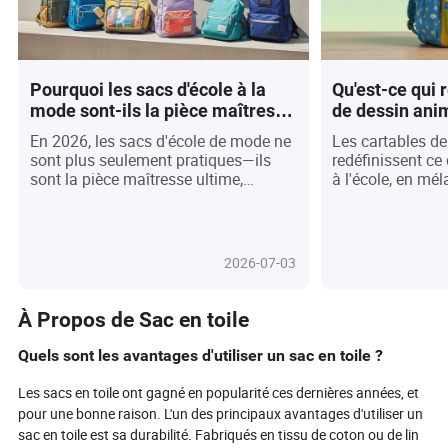
Pourquoi les sacs d'école à la
Qu'est-ce qui 
mode sont-ils la pièce maîtresse
de dessin ani
ultime pour les étudiants en
grande tendan
En 2026, les sacs d'école de mode ne
Les cartables d
2026 ?
vous devriez v
sont plus seulement pratiques—ils
redéfinissent ce 
sont la pièce maîtresse ultime,
à l'école, en mé
fusionnant innovation éco-consciente,
de la pop cultur
technologie de pointe et expression
design de pointe
de soi audacieuse. Découvrez
écologiques. Alo
comment les matériaux recyclés, les
réseaux sociaux
2026-07-03
fonctionnalités intelligentes comme
vibrants et pers
la recharge USB et le suivi GPS, et les
d'incontournables
options de personnalisation infinies
parents sont att
À Propos de Sac en toile
transforment le humble sac à dos en
de style, de conf
un symbole vibrant de la culture et de
personnelle. Ave
Quels sont les avantages d'utiliser un sac en toile ?
l'identité des jeunes. Qu'est-ce qui
telles que des 
motive cette obsession mondiale ?
intelligents, des
Les sacs en toile ont gagné en popularité ces dernières années, et
Plongez dans les tendances, les
ergonomiques et
pour une bonne raison. L'un des principaux avantages d'utiliser un
styles régionaux et les designs
ces sacs ne sont
sac en toile est sa durabilité. Fabriqués en tissu de coton ou de lin
tournés vers l'avenir qui font des sacs
accessoires—il