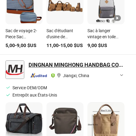
Sac de voyage 2-
Sac d'étudiant
Sac à langer
Piece Sac
d'usine de
vintage en toile
d'embarquement
Guangzhou, sac
classique grande
5,00
-
9,00
$US
11,00
-
15,00
$US
9,00
$US
en toile Sac de
fourre-tout,
capacité
cabine grande
pochette, bagage,
capacité pour
sac pour ordinateur
DINGNAN MINGHONG HANDBAG CO., LTD.
chaussures Voyage
portable, sac de
de courte durée Sac
voyage, sac en
Jiangxi, China
de sport
coton, mode en
toile, cuir, sac à dos
Service OEM/ODM
pour hommes
Entrepôt aux États-Unis