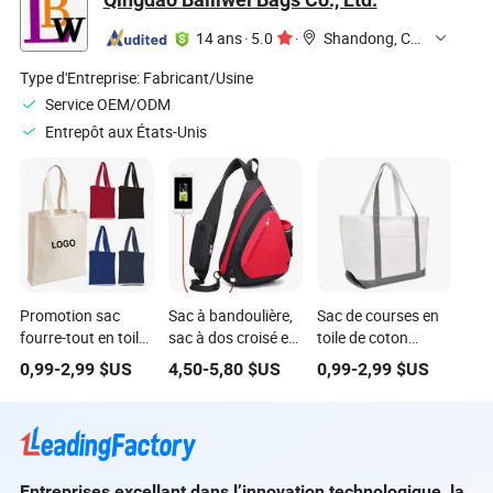
14 ans
·
5.0
·
Shandong, China
Type d'Entreprise:
Fabricant/Usine
Service OEM/ODM
Entrepôt aux États-Unis
Promotion sac
Sac à bandoulière,
Sac de courses en
fourre-tout en toile
sac à dos croisé en
toile de coton
imprimé en couleur
toile reptilienne
recyclé
0,99
-
2,99
$US
4,50
-
5,80
$US
0,99
-
2,99
$US
personnalisée avec
imperméable avec
personnalisé et
votre propre logo
protection RFID
promotionnel
Entreprises excellant dans l’innovation technologique, la