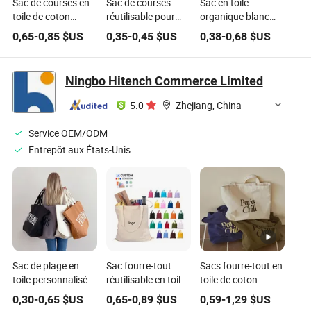
Sac de courses en
Sac de courses
Sac en toile
toile de coton
réutilisable pour
organique blanc
recyclable imprimé
femmes en gros,
petit avec logo
0,65
-
0,85
$US
0,35
-
0,45
$US
0,38
-
0,68
$US
avec logo
sac de shopping
personnalisé en
personnalisé
pliable en toile
coton et lin, sac à
épaisse en coton,
cordon
Ningbo Hitench Commerce Limited
sac fourre-tout
écologique
5.0
·
Zhejiang, China
Service OEM/ODM
Entrepôt aux États-Unis
Sac de plage en
Sac fourre-tout
Sacs fourre-tout en
toile personnalisé
réutilisable en toile
toile de coton
avec logo imprimé,
de coton biologique
recyclé
0,30
-
0,65
$US
0,65
-
0,89
$US
0,59
-
1,29
$US
sac de voyage
personnalisé, sac
personnalisés avec