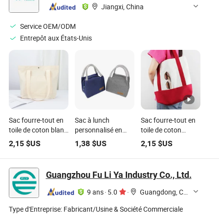
certification
Jiangxi, China
écologique
organique,
Service OEM/ODM
réutilisable avec
Entrepôt aux États-Unis
design de logo
imprimé
personnalisé
Sac fourre-tout en
Sac à lunch
Sac fourre-tout en
toile de coton blanc
personnalisé en
toile de coton
large, vide, pour la
toile isolée, sac
réutilisable de
2,15
$US
1,38
$US
2,15
$US
vie quotidienne
thermique pour
grande taille avec
aliments
poche avant
OEM/ODM
Guangzhou Fu Li Ya Industry Co., Ltd.
9 ans
·
5.0
·
Guangdong, China
Type d'Entreprise:
Fabricant/Usine & Société Commerciale