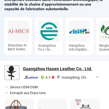
stabilité de la chaîne d’approvisionnement ou une
capacité de fabrication substantielle.
Shenzhen Ai-
Guangzhou
Hangzhou
Ningb
Mich Science
Fu Li Ya
Initi Imp&Exp
Quanw
And
Industry Co.,
Co., Ltd.
Rubbe
Technology
Ltd.
Produc
Limited
Ltd.
Guangzhou Haoen Leather Co., Ltd.
4.3
·
Guangdong, China
Service OEM/ODM
Entrepôt aux États-Unis