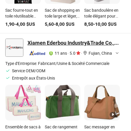
Sac fourre-tout en
Sac de shopping en
Sac bandoulière en
toile réutilisable
toile large et léger,
toile élégant pour
Wirester pour
durable, pour un
femmes avec
1,90
-
4,00
$US
5,60
-
8,00
$US
8,50
-
10,00
$US
femmes et filles,
mode de vie
bandoulière
sac de plage, sac
écologique
réglable
de courses, sac à
Xiamen Ederbou Industry&Trade Co., Ltd.
épaule, sac de
voyage
11 ans
·
5.0
·
Fujian, China
Type d'Entreprise:
Fabricant/Usine & Société Commerciale
Service OEM/ODM
Entrepôt aux États-Unis
Ensemble de sacs à
Sac de rangement
Sac messager en