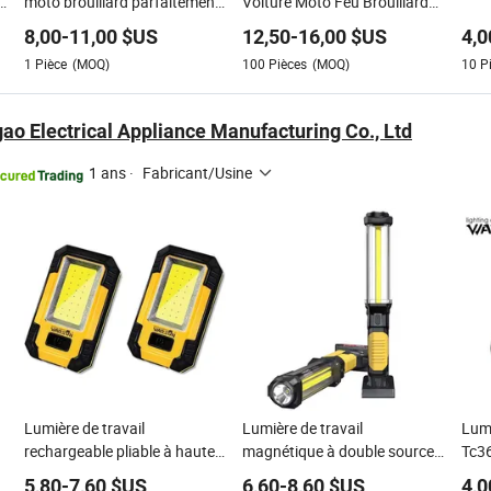
e
moto brouillard parfaitement
Voiture Moto Feu Brouillard
étanches lampe de travail
Projecteur Auxiliaire
8,00
-
11,00
$US
12,50
-
16,00
$US
4,0
ultra lumineuse
1
Pièce
(MOQ)
100
Pièces
(MOQ)
10
P
ao Electrical Appliance Manufacturing Co., Ltd
1 ans
·
Fabricant/Usine
Lumière de travail
Lumière de travail
Lum
rechargeable pliable à haute
magnétique à double source
Tc3
luminosité pour garage
lumineuse en aluminium
exté
5,80
-
7,60
$US
6,60
-
8,60
$US
4,0