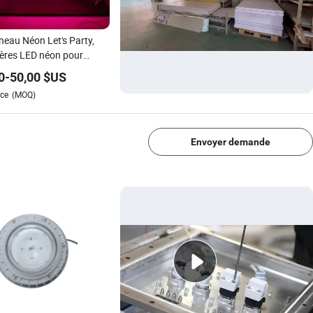
eau Néon Let's Party,
ères LED néon pour
ration murale de
0
-
50,00
$US
bre, lumières
ce
(MOQ)
ratives artistiques pour
1/4
 de bachelorette
Envoyer demande