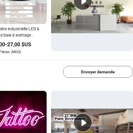
ère industrielle LED à
e baie à wattage
mutable Romanso Chine
00
-
27,00
$US
Pièces
(MOQ)
1/4
Envoyer demande