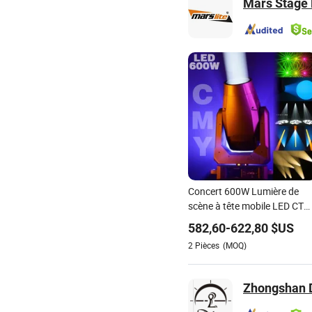
Mars Stage 
Concert 600W Lumière de
scène à tête mobile LED CTO
Cmy Sharpy Lumière DJ
582,60
-
622,80
$US
Événement de théâtre
2
Pièces
(MOQ)
Lumière de faisceau de scèn
Zhongshan D