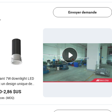
Envoyer demande
ant 7W downlight LED
 un design unique de
te découpe
0
-
2,86
$US
ces
(MOQ)
1/4