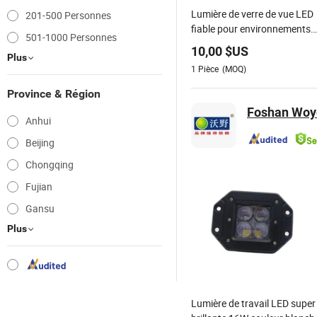
Lumière de verre de vue LED
201-500 Personnes
fiable pour environnements
501-1000 Personnes
dangereux
10,00
$US
Plus
1
Pièce
(MOQ)
Province & Région
Foshan Woye
Anhui
Beijing
Chongqing
Fujian
Gansu
Plus
Lumière de travail LED super