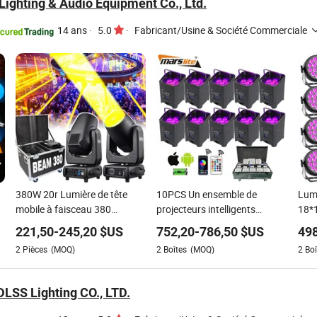
Lighting & Audio Equipment Co., Ltd.
14 ans
·
5.0
·
Fabricant/Usine & Société Commerciale
380W 20r Lumière de tête
10PCS Un ensemble de
Lum
mobile à faisceau 380
projecteurs intelligents
18*
Lumière Sharpy Disco DJ
rechargeables DMX WiFi à
Disc
221,50
-
245,20
$US
752,20
-
786,50
$US
498
Événement Mariage Lumière
batterie sans fil pour mariage,
Écla
2
Pièces
(MOQ)
2
Boîtes
(MOQ)
2
Boî
e
de scène
fête, événement, scène,
éclairage professionnel de DJ
PAR
LSS Lighting CO., LTD.