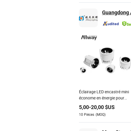
Guangdong A
Éclairage LED encastré mini
économe en énergie pour
espaces modernes
5,00
-
20,00
$US
10
Pièces
(MOQ)