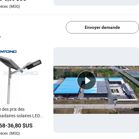
ABS étanche 1000
ièces
(MOQ)
ecteur LED rechargeable
1/4
ire Powerbank Ipx5
Envoyer demande
e des prix des
adaires solaires LED
TONG Outdoor 60W 80W
68
-
36,80
$US
te 100W
ièces
(MOQ)
1/4