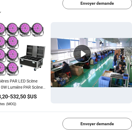
Envoyer demande
ières PAR LED Scène
10W Lumière PAR Scène
o Fête Bar KTV Effet
,20
-
532,50
$US
irage DJ
tes
(MOQ)
1/4
Envoyer demande