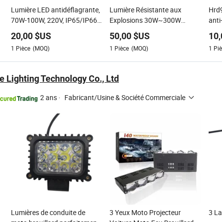
Lumière LED antidéflagrante,
Lumière Résistante aux
Hrd
70W-100W, 220V, IP65/IP66,
Explosions 30W~300W
anti
7700-11000lm, Longue durée
Hdr91 Applicable à Chaque
expl
20,00
$US
50,00
$US
10,
de vie
Bâtiment d'Usine
expl
1
Pièce
(MOQ)
1
Pièce
(MOQ)
1
Piè
mac
 Lighting Technology Co., Ltd
2 ans
·
Fabricant/Usine & Société Commerciale
Lumières de conduite de
3 Yeux Moto Projecteur
3 La