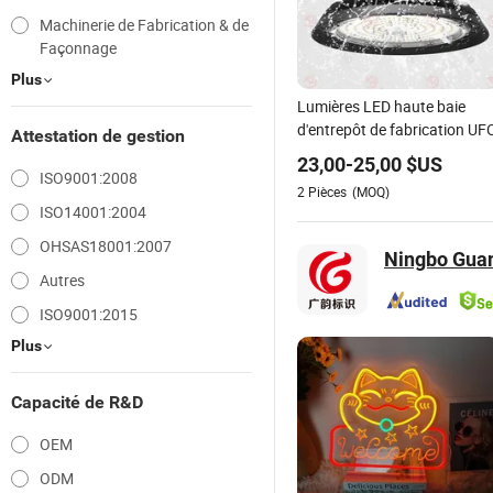
Machinerie de Fabrication & de
Façonnage
Plus
Lumières LED haute baie
d'entrepôt de fabrication UF
Attestation de gestion
23,00
-
25,00
$US
ISO9001:2008
2
Pièces
(MOQ)
ISO14001:2004
OHSAS18001:2007
Ningbo Guan
Autres
ISO9001:2015
Plus
Capacité de R&D
OEM
ODM