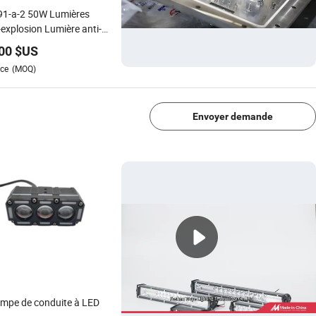
91-a-2 50W Lumières
-explosion Lumière anti-
osion Lumière anti-
00
$US
osion pour salle des
ce
(MOQ)
hines
1/4
Envoyer demande
mpe de conduite à LED