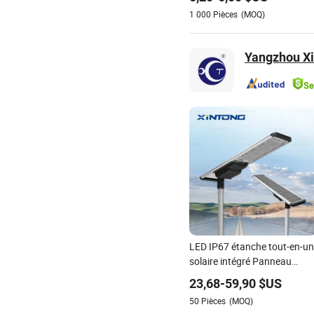
camping robuste
1 000
Pièces
(MOQ)
Yangzhou Xi
LED IP67 étanche tout-en-un
solaire intégré Panneau
Power Street feu de jardin
23,68
-
59,90
$US
50
Pièces
(MOQ)