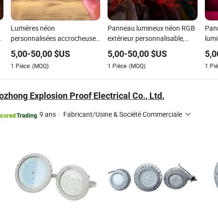
Lumières néon
Panneau lumineux néon RGB
Pann
D
personnalisées accrocheuses
extérieur personnalisable,
lumi
avec effets LED multicolores
enseigne LED néon,
déco
5,00
-
50,00
$US
5,00
-
50,00
$US
5,0
enseignes extérieures
cham
1
Pièce
(MOQ)
1
Pièce
(MOQ)
1
Piè
personnalisées pour hôtels
déco
fête
zhong Explosion Proof Electrical Co., Ltd.
9 ans
·
Fabricant/Usine & Société Commerciale