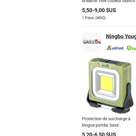
brillante 16W couleur blanch
pour phare de moto
5,50
-
9,00
$US
1
Pièce
(MOQ)
Ningbo Youg
Protection de surcharge à
longue portée, base
magnétique, lampe de
5,20
-
6,50
$US