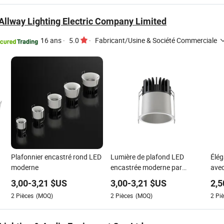
llway Lighting Electric Company Limited
16 ans
·
5.0
·
Fabricant/Usine & Société Commerciale
Plafonnier encastré rond LED
Lumière de plafond LED
Élég
moderne
encastrée moderne par
avec
Allway Factory 2024
peti
3,00
-
3,21
$US
3,00
-
3,21
$US
2,5
2
Pièces
(MOQ)
2
Pièces
(MOQ)
2
Piè