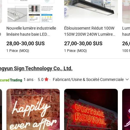
Nouvelle lumière industrielle
Éblouissement Réduit 100W
Lumi
O
linéaire haute baie LED
150W 200W 240W Lumière
haut
Romanso ou ODM 80W
LED Linéaire Haute Bay de
com
28,00
-
30,00
$US
27,00
-
30,00
$US
26,
Magasin
1
Pièce
(MOQ)
1
Pièce
(MOQ)
100
gyun Sign Technology Co., Ltd.
1 ans
·
5.0
·
Fabricant/Usine & Société Commerciale