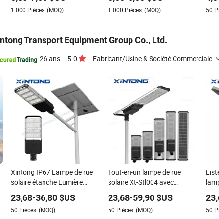
Warsun DJ60
en 
1 000
Pièces
(MOQ)
1 000
Pièces
(MOQ)
50
P
Proj
sola
ntong Transport Equipment Group Co., Ltd.
26 ans
·
5.0
·
Fabricant/Usine & Société Commerciale
Xintong IP67 Lampe de rue
Tout-en-un lampe de rue
List
solaire étanche Lumière
solaire Xt-Stl004 avec
lamp
solaire extérieure avec poteau
80000h durée de vie
XIN
23,68
-
36,80
$US
23,68
-
59,90
$US
23,
en acier
Rou
50
Pièces
(MOQ)
50
Pièces
(MOQ)
50
P