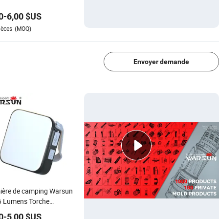
0
-
6,00
$US
ièces
(MOQ)
1/4
Envoyer demande
ière de camping Warsun
6 Lumens Torche
rieure multifonctionnelle
0
-
5,00
$US