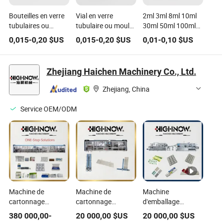
Bouteilles en verre
Vial en verre
2ml 3ml 8ml 10ml
tubulaires ou
tubulaire ou moulé
30ml 50ml 100ml
moulées claires et
médical ou
Flacon en verre
0,015
-
0,20
$US
0,015
-
0,20
$US
0,01
-
0,10
$US
ambrées médicales
cosmétique
petit, tubulaire ou
ou cosmétiques
moulé, médical ou
cosmétique, clair
Zhejiang Haichen Machinery Co., Ltd.
ou ambre
Zhejiang, China
Service OEM/ODM
Machine de
Machine de
Machine
cartonnage
cartonnage
d'emballage
automatique ligne
automatique pour
automatique pour
380 000,00
-
20 000,00
$US
20 000,00
$US
de production
seringue médicale à
cartonnage