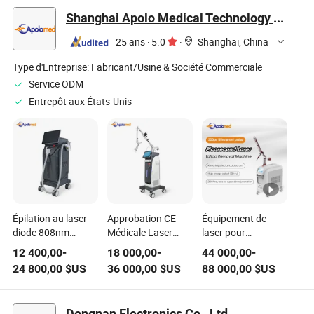
médical
médicaux
équipements
Shanghai Apolo Medical Technology Co., Ltd.
médicaux
25 ans
·
5.0
·
Shanghai, China
Type d'Entreprise:
Fabricant/Usine & Société Commerciale
Service ODM
Entrepôt aux États-Unis
Épilation au laser
Approbation CE
Équipement de
diode 808nm
Médicale Laser
laser pour
Machine approuvée
Fractionnel CO2
l'élimination de
12 400,00
-
18 000,00
-
44 000,00
-
par le CE médical
pour le
tatouages
24 800,00
$US
36 000,00
$US
88 000,00
$US
Resurfaçage de la
médicaux Pico,
Peau
appareil pour
cicatrices d'acné et
Dongnan Electronics Co., Ltd.