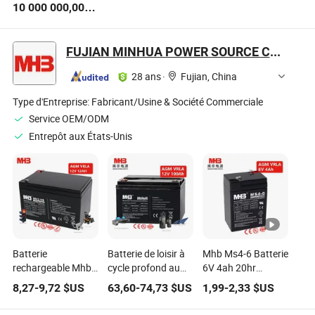
10 000 000,00
d'emballage pour
usage unique avec
médical Alu-PVC
$US
seringue médicale à
emballage en
usage unique
carton de plateau
FUJIAN MINHUA POWER SOURCE CO., LTD.
complément de
en papier
santé
28 ans
·
Fujian, China
Type d'Entreprise:
Fabricant/Usine & Société Commerciale
Service OEM/ODM
Entrepôt aux États-Unis
Batterie
Batterie de loisir à
Mhb Ms4-6 Batterie
rechargeable Mhb
cycle profond au
6V 4ah 20hr
Ms12-12b 12V
plomb-acide Mhb
Batterie au plomb
8,27
-
9,72
$US
63,60
-
74,73
$US
1,99
-
2,33
$US
12ah pour
12V 100ah pour
rechargeable
équipement
équipements
scellée pour