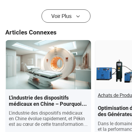
ruraux
combustion
d'animaux morts
Voir Plus
Articles Connexes
Achats de Produ
L'industrie des dispositifs
médicaux en Chine – Pourquoi
Optimisation 
Pékin est l'endroit où investir
L'industrie des dispositifs médicaux
des Générateu
en Chine évolue rapidement, et Pékin
Médical : Meil
Dans le domaine 
est au cœur de cette transformation.
Fréquence R
et la performan
Alors que la ville accélère ses