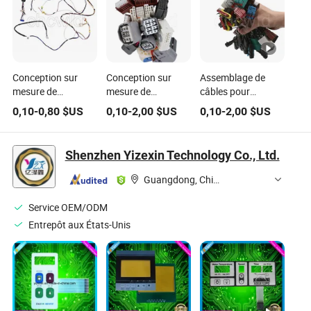
Conception sur
Conception sur
Assemblage de
mesure de
mesure de
câbles pour
machines
machines
machines
0,10
-
0,80
$US
0,10
-
2,00
$US
0,10
-
2,00
$US
industrielles,
industrielles,
industrielles
équipements
équipements
personnalisées,
médicaux, faisceau
médicaux,
équipements
Shenzhen Yizexin Technology Co., Ltd.
de câbles,
équipements
médicaux,
assemblage
ménagers,
automobiles,
Guangdong, China
complet de câbles
assemblage de
motos et faisceaux
faisceaux de câbles
de câbles
Service OEM/ODM
Entrepôt aux États-Unis