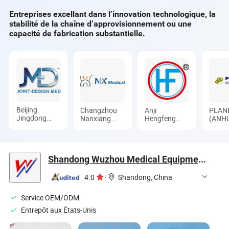
médical d'urgence
Entreprises excellant dans l’innovation technologique, la
vert bandage
stabilité de la chaîne d’approvisionnement ou une
israélien
capacité de fabrication substantielle.
Beijing
Changzhou
Anji
PLAN
Jingdong
Nanxiang
Hengfeng
(ANHU
Technology(Laoting)
Medical
Sanitary
INTE
Co., Ltd.
Device Co.,
Material Co.,
CO., L
Ltd
Ltd.
Shandong Wuzhou Medical Equipment Co., LTD
4.0
·
Shandong, China
Service OEM/ODM
Entrepôt aux États-Unis