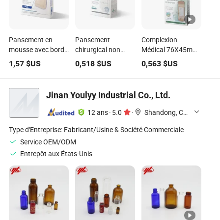
Pansement en
Pansement
Complexion
mousse avec bord
chirurgical non
Médical 76X45mm
en silicone premium
adhésif médical
PU Résistant à
1,57
$US
0,518
$US
0,563
$US
5*5cm
5cm X 7.5cm
l'Eau Grand
Bandage Adhésif
Jinan Youlyy Industrial Co., Ltd.
12 ans
·
5.0
·
Shandong, China
Type d'Entreprise:
Fabricant/Usine & Société Commerciale
Service OEM/ODM
Entrepôt aux États-Unis