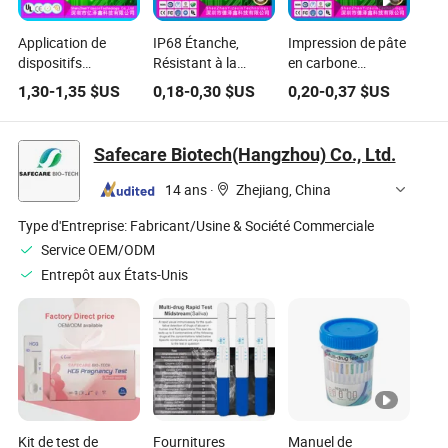
Application de
IP68 Étanche,
Impression de pâte
dispositifs
Résistant à la
en carbone
médicaux
Poussière, Dôme
argentée, étanche
1,30
-
1,35
$US
0,18
-
0,30
$US
0,20
-
0,37
$US
interrupteur à
Métallique, PVC,
et résistante à la
membrane avec
Pet, PC, FPC, ITO,
poussière, dôme
touches
Impression de Pâte
métallique FPC, PC
Safecare Biotech(Hangzhou) Co., Ltd.
multicolores
de Carbone
PET, ITO,
Argenté,
commutateur à
14 ans
·
Zhejiang, China
Interrupteur
membrane,
Membrane Tactile
superposition
Type d'Entreprise:
Fabricant/Usine & Société Commerciale
Personnalisé, pour
graphique,
Service OEM/ODM
Appareil Médical
rétroéclairage LED
Entrepôt aux États-Unis
Industriel et
pour applications
Domestique
industrielles,
médicales et
domestiques
Kit de test de
Fournitures
Manuel de