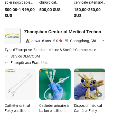
acier inoxydable
chirurgical
cervicale extensible
pour fractures
orthopédique en
OEM chirurgicale
500,00
-
1 999,00
500,00
$US
150,00
-
250,00
osseuses de
acier inoxydable Nx
Nx Medical pour
$US
$US
traumatologie
Medical pour
fixation spinale
orthopédique,
l'implantation de vis
petits et grands
pédiculaires de
Zhongshan Centurial Medical Technology Co., Ltd.
fragments
colonne vertébrale
6 ans
·
5.0
·
Guangdong, China
Type d'Entreprise:
Fabricant/Usine & Société Commerciale
Service OEM/ODM
Entrepôt aux États-Unis
Cathéter urétral
Cathéter urinaire à
Dispositif médical
Foley en silicone
ballon en silicone
Cathéter Foley