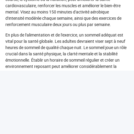
cardiovasculaire, renforcer les muscles et améliorer le bien-être
mental. Visez au moins 150 minutes d'activité aérobique
d'intensité modérée chaque semaine, ainsi que des exercices de
renforcement musculaire deux jours ou plus par semaine.
En plus de l'alimentation et de l'exercice, un sommeil adéquat est
vital pour la santé globale. Les adultes devraient viser sept à neuf
heures de sommeil de qualité chaque nuit. Le sommeil joue un rôle
crucial dans la santé physique, la clarté mentale et la stabilité
émotionnelle. Établir un horaire de sommeil régulier et créer un
environnement reposant peut améliorer considérablement la
qualité du sommeil.
La gestion du stress est également essentielle pour maintenir un
mode de vie sain. Le stress chronique peut entraîner divers
problèmes de santé, notamment l'anxiété, la dépression et les
maladies cardiaques. L'incorporation de techniques de relaxation
telles que la pleine conscience, la méditation, le yoga ou des
exercices de respiration profonde peut aider à gérer efficacement
les niveaux de stress.
Enfin, rester hydraté est souvent négligé mais est crucial pour