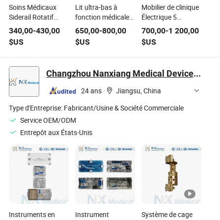
Soins Médicaux
Lit ultra-bas à
Mobilier de clinique
Siderail Rotatif
fonction médicale
Électrique 5
Manuel d'Hôpital 3-
électrique pour
Fonctions UCI CCU
340,00
-
430,00
650,00
-
800,00
700,00
-
1 200,00
Crank Patients
patients à l'hôpital
Lit médical pour
$US
$US
$US
Cliniques Lit
5
patients Soins
infirmiers Hôpital
Changzhou Nanxiang Medical Device Co., Ltd
24 ans
·
Jiangsu, China
Type d'Entreprise:
Fabricant/Usine & Société Commerciale
Service OEM/ODM
Entrepôt aux États-Unis
Instruments en
Instrument
Système de cage