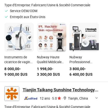
Type d'Entreprise:
Fabricant/Usine & Société Commerciale
Service OEM/ODM
Entrepôt aux États-Unis
Instruments de
Nubway Haute
Nubway
cicatrice de vagin
Qualité Médicale
Professionnel
en Chine Pékin 70W
3000W E Lumière
3000W 4
8 000,00
-
1 998,00
-
3 800,00
-
Équipement
Traitement Acné
Wavelength CE
9 000,00
$US
3 300,00
$US
6 400,00
$US
fractionné CO2
Rajeunissement de
Appareil Médical
Laser Ent Médical
la Peau Opt
Laser à Diode
pour la beauté
Machine d'Épilation
Titane 808nm
Tianjin Taikang Sunshine Technology Co., Ltd.
IPL avec Deux
Épilation Laser
Tailles de Tête
Permanente pour
12 ans
·
5.0
·
Tianjin, China
Différentes
Rajeunissement de
la Peau
Type d'Entreprise:
Fabricant/Usine & Société Commerciale