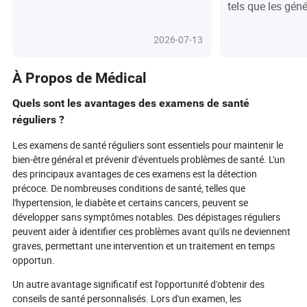
tels que les gén
investissements dans les soins de
médical sont cru
santé basés sur l'IA, les technologies
sécurité des pati
médicales innovantes et la
2026-07-13
des équipements.
fabrication haut de gamme, les
l'importance de l
entreprises étrangères se précipitent
générateurs d'o
pour s'implanter dans l'un des
À Propos de Médical
fournissant des
écosystèmes medtech les plus
détaillées sur l
dynamiques du pays. Découvrez où
Quels sont les avantages des examens de santé
d'entretien, les 
se trouvent les opportunités, quels
réguliers ?
recommandées et
secteurs attirent les investissements
pratiques. Nous
et comment les entreprises peuvent
Les examens de santé réguliers sont essentiels pour maintenir le
exemples réels 
se positionner pour réussir.
bien-être général et prévenir d'éventuels problèmes de santé. L'un
l'importance du 
des principaux avantages de ces examens est la détection
l'étalonnage et d
réguliers des co
précoce. De nombreuses conditions de santé, telles que
De plus, nous m
l'hypertension, le diabète et certains cancers, peuvent se
l'importance d'év
développer sans symptômes notables. Des dépistages réguliers
l'entretien à tra
peuvent aider à identifier ces problèmes avant qu'ils ne deviennent
performance et d
graves, permettant une intervention et un traitement en temps
respectant ces di
opportun.
professionnels d
garantir une fon
Un autre avantage significatif est l'opportunité d'obtenir des
protéger les soi
conseils de santé personnalisés. Lors d'un examen, les
prolonger la duré