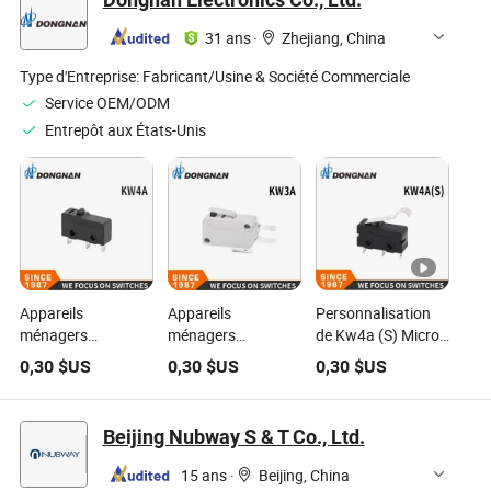
rides, machine
d'élimination de
31 ans
·
Zhejiang, China
tatouages et de
poils sans douleur,
Type d'Entreprise:
Fabricant/Usine & Société Commerciale
stylo laser
Service OEM/ODM
picoseconde ND
Entrepôt aux États-Unis
YAG avec la
dernière
technologie
Appareils
Appareils
Personnalisation
ménagers
ménagers
de Kw4a (S) Micro
Équipements
Équipements
Interrupteur pour
0,30
$US
0,30
$US
0,30
$US
médicaux Outils de
médicaux Outils de
Appareils
circulation Micro-
circulation
Ménagers et
interrupteur
Équipements de
Équipements
Beijing Nubway S & T Co., Ltd.
bureau Micro-
Médicaux
interrupteur
15 ans
·
Beijing, China