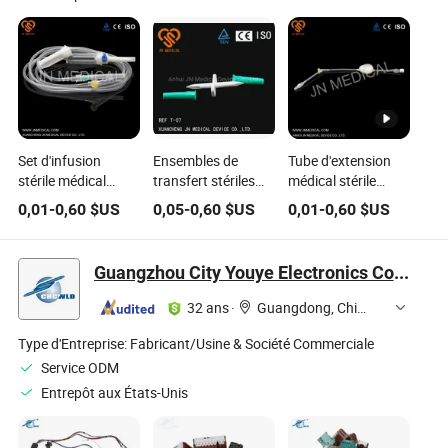
Set d'infusion
Ensembles de
Tube d'extension
stérile médical
transfert stériles
médical stérile
jetable / Set IV avec
jetables approuvés
jetable avec
0,01
-
0,60
$US
0,05
-
0,60
$US
0,01
-
0,60
$US
certificat CE, ISO
par la CE ISO
connecteurs de
usage unique
toutes tailles pour
uniquement
vente en gros
Guangzhou City Youye Electronics Co., Ltd
32 ans
·
Guangdong, China
Type d'Entreprise:
Fabricant/Usine & Société Commerciale
Service ODM
Entrepôt aux États-Unis