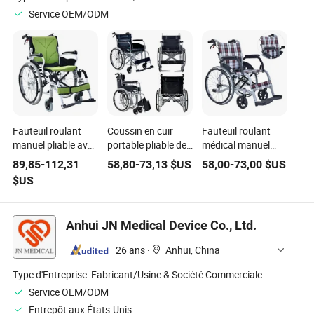
Service OEM/ODM
Fauteuil roulant
Coussin en cuir
Fauteuil roulant
manuel pliable avec
portable pliable de
médical manuel
frein de sécurité
qualité pour
avec repose-
89,85
-
112,31
58,80
-
73,13
$US
58,00
-
73,00
$US
pour soins,
fauteuil roulant
jambes fixe en cuir
$US
fournitures
manuel médical
confortable
médicales pour
pliable
usage domestique
Anhui JN Medical Device Co., Ltd.
et hospitalier
26 ans
·
Anhui, China
Type d'Entreprise:
Fabricant/Usine & Société Commerciale
Service OEM/ODM
Entrepôt aux États-Unis