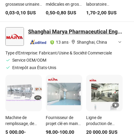
grossesse urinaire
médicales en gros
laboratoire
rapide HCG manuel
Coc Met Opi Bzo
professionnel
0,03
-
0,10
$US
0,50
-
0,80
$US
1,70
-
2,00
$US
à une étape pour
amphétamines test
Dispositifs
usage domestique
de salive urine test
médicaux en
dispositif médical
de salive
plastique pour
Shanghai Marya Pharmaceutical Engineering & Project Co., Ltd.
pour analyse
usage domestique
pathologique
Coupelles
13 ans
·
Shanghai, China
d'urinalyse pour
tests de drogues 16
Type d'Entreprise:
Fabricant/Usine & Société Commerciale
Paramètres
Service OEM/ODM
Utilisation clinique
Entrepôt aux États-Unis
Machine de
Fournisseur de
Ligne de
remplissage, de
projet clé en main
production de
capsulage et
de salle blanche
remplissage de
5 000,00
-
98,00
-
100,00
20 000,00
$US