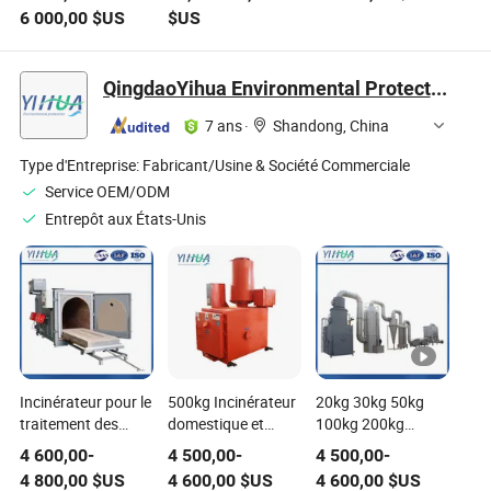
d'étiquetage de
stérile modulaire
seringues en
6 000,00
$US
$US
flacons petits à
conforme aux
plastique médical
rotation rapide 5ml
normes GMP pour
pharmaceutique de
à 100ml pour
hôpital médical
fournisseur Marya
QingdaoYihua Environmental Protection Co., Ltd.
solutions médicales
Chine
7 ans
·
Shandong, China
Type d'Entreprise:
Fabricant/Usine & Société Commerciale
Service OEM/ODM
Entrepôt aux États-Unis
Incinérateur pour le
500kg Incinérateur
20kg 30kg 50kg
traitement des
domestique et
100kg 200kg
déchets médicaux
médical rural sans
300kg 500kg
4 600,00
-
4 500,00
-
4 500,00
-
hospitaliers et des
fumée avec une
Incinérateur de
4 800,00
$US
4 600,00
$US
4 600,00
$US
déchets ménagers
haute capacité de
déchets médicaux