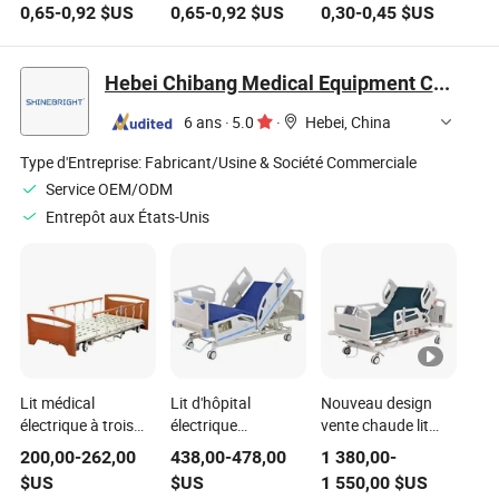
médical de grade
médical de grade 3
Cathéter à ballon
0,65
-
0,92
$US
0,65
-
0,92
$US
0,30
-
0,45
$US
masculin féminin
pour la collecte
en latex Foley 6fr-
d'urine
24fr Optionnel
Hebei Chibang Medical Equipment Co., Ltd.
6 ans
·
5.0
·
Hebei, China
Type d'Entreprise:
Fabricant/Usine & Société Commerciale
Service OEM/ODM
Entrepôt aux États-Unis
Lit médical
Lit d'hôpital
Nouveau design
électrique à trois
électrique
vente chaude lit
fonctions pour
Shinebright
médical électrique à
200,00
-
262,00
438,00
-
478,00
1 380,00
-
clinique, patient,
Équipement
cinq fonctions pour
$US
$US
1 550,00
$US
hôpital, soins
médical Lit de soins
clinique patient