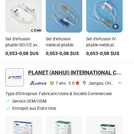
Set d'infusion
Set d'infusion
Set d'infusion IV
jetable ISO/CE avec
médical jetable
jetable médical
aiguille 20drops/Ml
avec embout Luer
20drops
0,053
-
0,08
$US
0,053
-
0,08
$US
0,053
-
0,08
$US
ou verrou Luer
PLANET (ANHUI) INTERNATIONAL CO., LTD.
7 ans
·
5.0
·
Jiangsu, China
Type d'Entreprise:
Fabricant/Usine & Société Commerciale
Service OEM/ODM
Entrepôt aux États-Unis