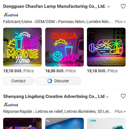
Dongguan Chaofan Lamp Manufacturing Co., Ltd.
Fabricant/Usine
OEM/ODM
Panneau Néon, Lumière Néon, Bande Lumineuse Flexible, Lampe Néon Personnalisée, Panneau Acrylique Personnalisé Néon
Plus +
$US
/Pièce
$US
/Pièce
$US
/Pièce
15,10
16,50
15,10
Contact
Discuter
Shenyang Lingdong Creative Advertising Co., Ltd
Réponse Rapide
Lettres en relief, Lettres illuminées, 3D Lettres, Lettres LED, Lettres de marquise, Panneau LED, Panneau illuminé, 3D Panneau, Panneau néon, Boîte lumineuse
Plus +