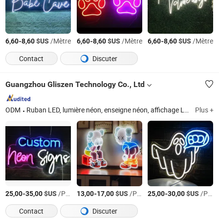
-
$US
/Mètre
-
$US
/Mètre
-
$US
/Mètre
6,60
8,60
6,60
8,60
6,60
8,60
Contact
Discuter
Guangzhou Gliszen Technology Co., Ltd
ODM
Ruban LED, lumière néon, enseigne néon, affichage LED, lumière de rayon LED, solution d'éclairage LED, lumière de panneau LED, alimentation, contrôleur LED, connecteur
Plus +
-
$US
/Pièce
-
$US
/Pièce
-
$US
/Pièce
25,00
35,00
13,00
17,00
25,00
30,00
Contact
Discuter