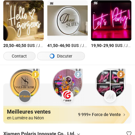
-
$US
/Jeu
-
$US
/Jeu
-
$US
/Jeu
20,50
40,50
41,50
46,90
19,90
29,90
Contact
Discuter
Meilleures ventes
9 999+ Force de Vente
en Lumière au Néon
Xiamen Polaris Innovate Co., Ltd.