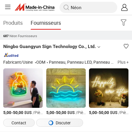
Produits
Fournisseurs
Néon Fournisseurs
687
Ningbo Guangyun Sign Technology Co., Ltd.
Fabricant/Usine
ODM
Panneau, Panneau LED, Panneau en métal personnalisé
Plus +
-
$US
/Pièce
-
$US
/Pièce
-
$US
/Pièce
5,00
50,00
5,00
50,00
5,00
50,00
Contact
Discuter