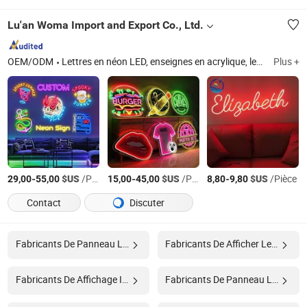
Lu'an Woma Import and Export Co., Ltd.
OEM/ODM
Lettres en néon LED, enseignes en acrylique, lettres en métal, panneaux de signalisation, signalisation extérieure
Plus +
-
$US
/Pièce
-
$US
/Pièce
-
$US
/Pièce
29,00
55,00
15,00
45,00
8,80
9,80
Contact
Discuter
Fabricants De Panneau Led
Fabricants De Afficher Le Panneau
Fabricants De Affichage Intérieur
Fabricants De Panneau Led Intérieur