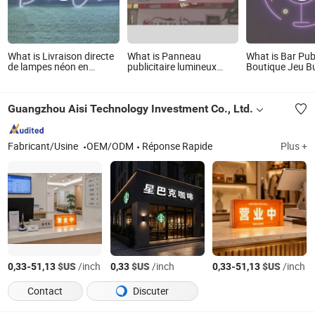
What is Livraison directe
What is Panneau
What is Bar Pu
de lampes néon en
publicitaire lumineux
Boutique Jeu B
silicone sur mesure 12V
vintage antique en métal,
Restaurant Sall
lampe à lettres murale
grand logo de voiture
Concert Décora
LED néon 70cm enseigne
éclairé LED, enseigne
Art Néon
Guangzhou Aisi Technology Investment Co., Ltd.
néon
extérieure pour magasin
automobile,
concessionnaire
automobile, enseignes
Fabricant/Usine
OEM/ODM
Réponse Rapide
Plus +
électriques
-
$US
/inch
$US
/inch
-
$US
/inch
0,33
51,13
0,33
0,33
51,13
Contact
Discuter