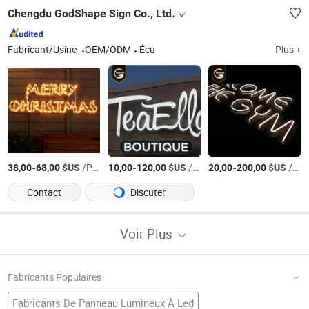
Chengdu GodShape Sign Co., Ltd.
Fabricant/Usine
OEM/ODM
Écu
Plus +
-
$US
/Pièce
-
$US
/Pièce
-
$US
/Pièce
38,00
68,00
10,00
120,00
20,00
200,00
Contact
Discuter
Voir Plus
Fabricants Populaires
Fabricants De Panneau Lumineux À Led