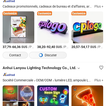
Cadeaux promotionnels, cadeaux de bureau et d'affaires, artisanat, maison et jardin, produits de sport, cadeaux personnalisés
Plus +
-
$US
/Pièce
-
$US
/Pièce
-
$US
/Pièce
37,79
66,36
38,20
92,40
20,57
54,17
Contact
Discuter
Anhui Lanyou Lighting Technology Co., Ltd.
Société Commerciale
OEM/ODM
lumière LED, ampoule LED, enseigne LED, lettre en relief, enseigne en lettres
Plus +