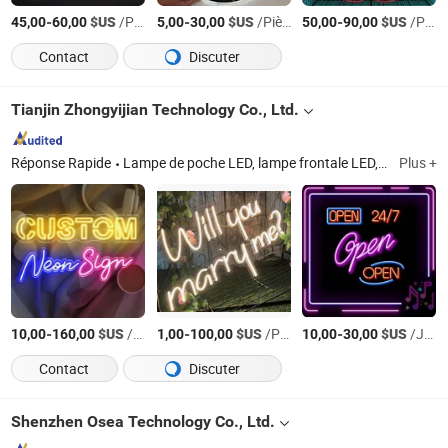
-
$US
/Pièce
-
$US
/Pièce
-
$US
/Pièce
45,00
60,00
5,00
30,00
50,00
90,00
Contact
Discuter
Tianjin Zhongyijian Technology Co., Ltd.
Réponse Rapide
Lampe de poche LED, lampe frontale LED, lumière de camping, bande lumineuse, lampe de travail, lumière de vélo, lumière d'intérieur, lumière décorative, éclairage extérieur, enseigne néon personnalisée
Plus +
-
$US
/Jeu
-
$US
/Pièce
-
$US
/Jeu
10,00
160,00
1,00
100,00
10,00
30,00
Contact
Discuter
Shenzhen Osea Technology Co., Ltd.