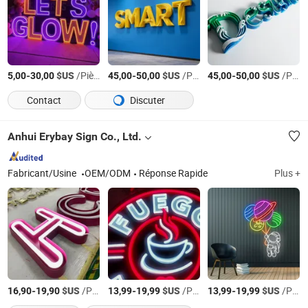
-
$US
/Pièce
-
$US
/Pièce
-
$US
/Pièce
5,00
30,00
45,00
50,00
45,00
50,00
Contact
Discuter
Anhui Erybay Sign Co., Ltd.
Fabricant/Usine
OEM/ODM
Réponse Rapide
Plus +
-
$US
/Pièce
-
$US
/Pièce
-
$US
/Pièce
16,90
19,90
13,99
19,99
13,99
19,99