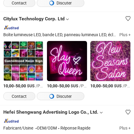
Contact
Discuter
Citylux Technology Corp. Ltd
Boîte lumineuse LED, bande LED, panneau lumineux LED, éclairage de étagère LED, lumière néon LED, enseigne néon LED, lumière de congélateur LED, bande flexible LED, bande COB LED, produit sur mesure pour affichage
Plus +
-
$US
/Pièce
-
$US
/Pièce
-
$US
/Pièce
10,00
50,00
10,00
50,00
10,00
50,00
Contact
Discuter
Hefei Shengwang Advertising Logo Co., Ltd.
Fabricant/Usine
OEM/ODM
Réponse Rapide
Plus +