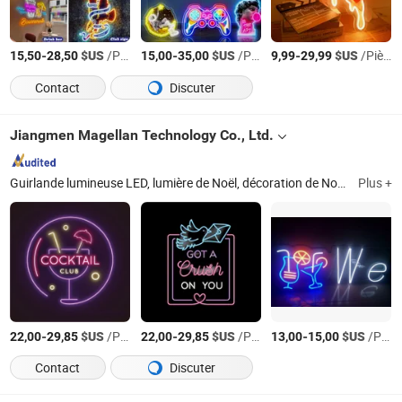
-
$US
/Pièce
-
$US
/Pièce
-
$US
/Pièce
15,50
28,50
15,00
35,00
9,99
29,99
Contact
Discuter
Jiangmen Magellan Technology Co., Ltd.
Guirlande lumineuse LED, lumière de Noël, décoration de Noël, lumière décorative LED, lumière festoon, lanterne solaire, lumière de bougie, lumière de patio, guirlande solaire, bougie LED
Plus +
-
$US
/Pièce
-
$US
/Pièce
-
$US
/Pièce
22,00
29,85
22,00
29,85
13,00
15,00
Contact
Discuter