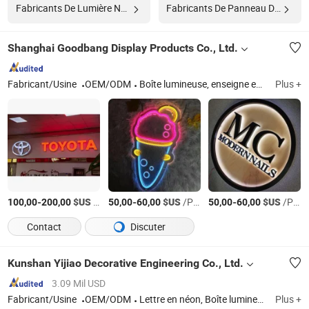
Fabricants De Lumière Néon
Fabricants De Panneau De Sécurité
Shanghai Goodbang Display Products Co., Ltd.
Fabricant/Usine
OEM/ODM
Boîte lumineuse, enseigne en acrylique, enseigne en lettres, panneau, enseigne auto, enseigne LED de logo de voiture, enseigne de concessionnaire automobile, enseignes à boîte lumineuse, enseigne formée sous vide, 3D enseigne de logo
Plus +
-
$US
/Pièce
-
$US
/Pièce
-
$US
/Pièce
100,00
200,00
50,00
60,00
50,00
60,00
Contact
Discuter
Kunshan Yijiao Decorative Engineering Co., Ltd.
3.09 Mil USD
Fabricant/Usine
OEM/ODM
Lettre en néon, Boîte lumineuse, Lettre en relief, Panneau en métal, Lettre lumineuse, Panneau étanche, Lettres lumineuses LED, Signalisation de vitrine, Lettres en acrylique, 3D Panneau illuminé
Plus +