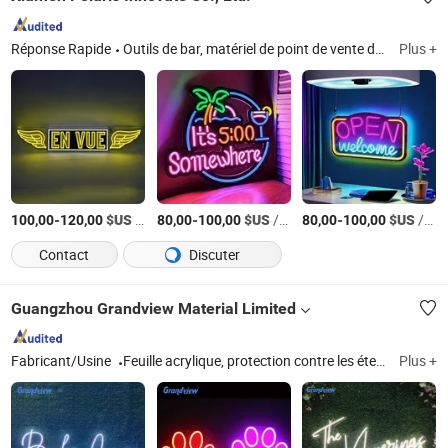
Réponse Rapide
Outils de bar, matériel de point de vente de brasserie, décoration de bar LED, matériaux d'emballage, cadeaux promotionnels
Plus +
-
$US
/Pièce
-
$US
/Pièce
-
$US
/Pièce
100,00
120,00
80,00
100,00
80,00
100,00
Contact
Discuter
Guangzhou Grandview Material Limited
Fabricant/Usine
Feuille acrylique, protection contre les éternuements, boîte lumineuse publicitaire, enseigne publicitaire, enseigne à lettres en relief, enseigne de station-service, enseigne pylône, piscine acrylique, aquarium acrylique, feuille de miroir acrylique
Plus +