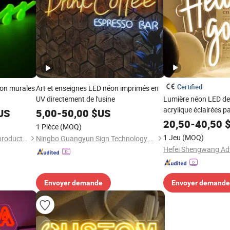
Certified
éon murales
Art et enseignes LED néon imprimés en
UV directement de l'usine
Lumière néon LED de 
acrylique éclairées p
US
5,00
-
50,00
$US
Signe néon LED Sign
20,50
-
40,50
$
1 Pièce
(MOQ)
1 Jeu
(MOQ)
Zhaoqing dingyi advertising production co. LTD
Ningbo Guangyun Sign Technology Co., Ltd.
Envoyer demande
Envoyer demande