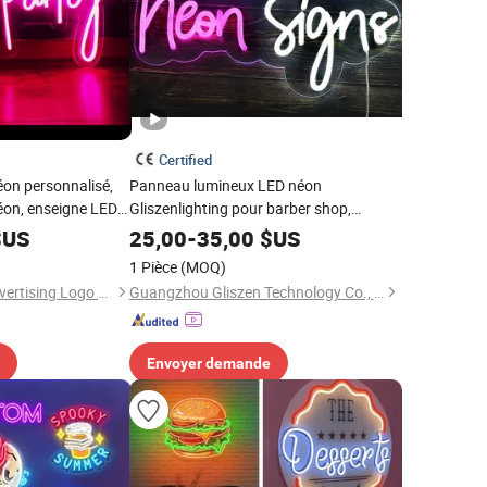
Certified
on personnalisé,
Panneau lumineux LED néon
néon, enseigne LED
Gliszenlighting pour barber shop,
euse personnalisée
enseigne lumineuse néon ouverte
US
25,00
-
35,00
$US
1 Pièce
(MOQ)
Hefei Shengwang Advertising Logo Co., Ltd.
Guangzhou Gliszen Technology Co., Ltd
Envoyer demande