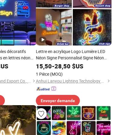
les décoratifs
Lettre en acrylique Logo Lumière LED
 en lettres néon
Néon Signe Personnalisé Signe Néon
bureau en
Imprimé UV
US
15,50
-
28,50
$US
1 Pièce
(MOQ)
Lu'an Woma Import and Export Co., Ltd.
Anhui Lanyou Lighting Technology Co., Ltd.
Envoyer demande