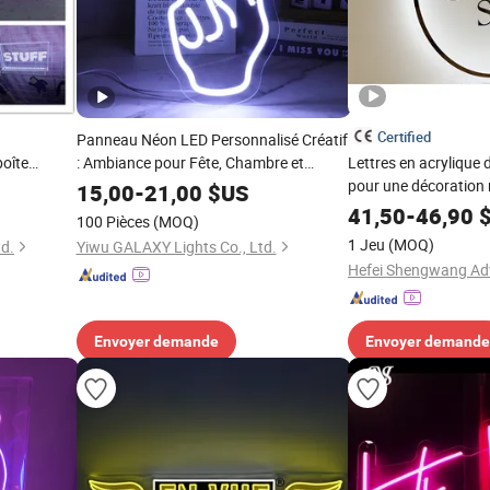
Certified
Panneau Néon LED Personnalisé Créatif
boîte
: Ambiance pour Fête, Chambre et
Lettres en acrylique
able
Mariage
pour une décoration 
15,00
-
21,00
$US
41,50
-
46,90
$
100 Pièces
(MOQ)
1 Jeu
(MOQ)
d.
Yiwu GALAXY Lights Co., Ltd.
Envoyer demande
Envoyer demande