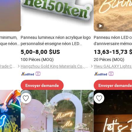
 minimum,
Panneau lumineux néon acrylique logo
Panneau néon LED co
lique néon
personnalisé enseigne néon LED
d'anniversaire mémo
pulaire pour
personnalisée expédition directe pour
5,00
-
8,00
$US
13,63
-
15,73
$
fête
100 Pièces
(MOQ)
20 Pièces
(MOQ)
Ningbo Xunke International Trade Co., Ltd
Hangzhou Gold King Materials Co., Ltd.
Yiwu GALAXY Lights 
Envoyer demande
Envoyer demande