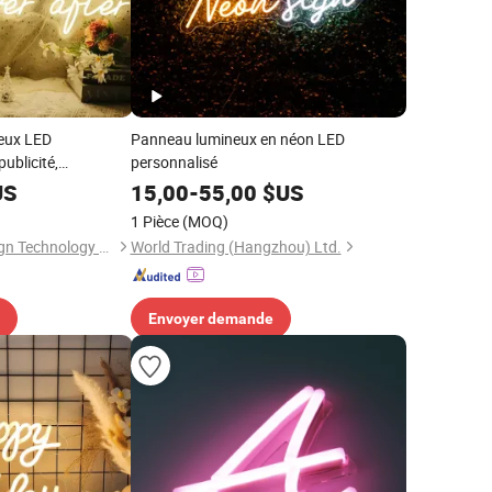
eux LED
Panneau lumineux en néon LED
ublicité,
personnalisé
outique de fumée,
US
15,00
-
55,00
$US
1 Pièce
(MOQ)
Ningbo Guangyun Sign Technology Co., Ltd.
World Trading (Hangzhou) Ltd.
Envoyer demande