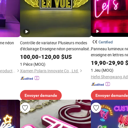
Certified
gne néon
Contrôle de variateur Plusieurs modes
d'éclairage Enseigne néon personnalisée
Panneau lumineux né
élève votre marque
enseigne en lettres 
100,00
-
120,00
$US
RGB, enseigne lumin
19,90
-
29,90
$
1 Pièce
(MOQ)
en néon
1 Jeu
(MOQ)
Zhaoqing dingyi advertising production co. LTD
Xiamen Polaris Innovate Co., Ltd.
Envoyer demande
Envoyer demande