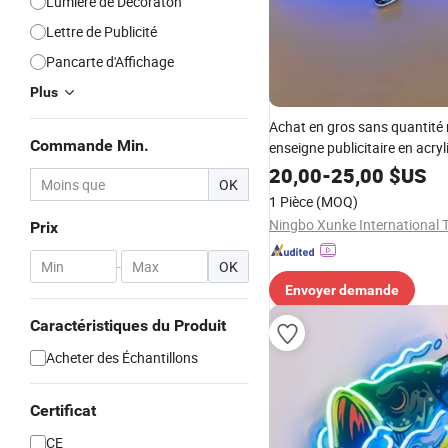
Lumière de Décoraton
Lettre de Publicité
Pancarte d'Affichage
Plus
Achat en gros sans quantité
Commande Min.
enseigne publicitaire en acry
LED personnalisée la plus po
20,00
-
25,00
$US
OK
la décoration de Noël
1 Pièce
(MOQ)
Prix
-
OK
Envoyer demande
Caractéristiques du Produit
Acheter des Échantillons
Certificat
CE