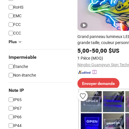
RoHS
EMC
FCC
CCC
Grand panneau lumineux LE
Plus
grande taille, couleur person
télécommande pour bar, fête
5,00
-
50,00
$US
événements de festival, publi
Imperméable
1 Pièce
(MOQ)
directionnelle
Étanche
Non étanche
Envoyer demande
Note IP
IP65
IP67
IP66
IP44