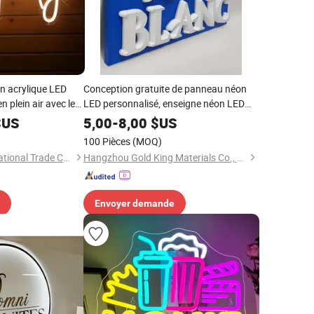
en acrylique LED
Conception gratuite de panneau néon
 plein air avec le
LED personnalisé, enseigne néon LED
personnalisée pour chambre, fête
US
5,00
-
8,00
$US
d'anniversaire, maison
100 Pièces
(MOQ)
Ningbo Xunke International Trade Co., Ltd
Hangzhou Gold King Materials Co., Ltd.
Envoyer demande