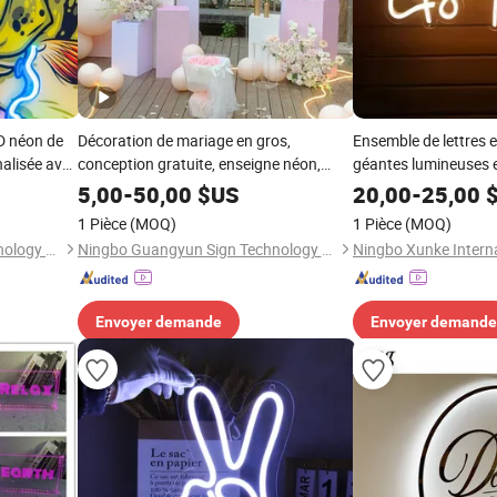
D néon de
Décoration de mariage en gros,
Ensemble de lettres 
nalisée avec
conception gratuite, enseigne néon,
géantes lumineuses en
,
lettres lumineuses, enseignes néon
logo "Amour
5,00
-
50,00
$US
20,00
-
25,00
$
cité
1 Pièce
(MOQ)
1 Pièce
(MOQ)
Ningbo Guangyun Sign Technology Co., Ltd.
Ningbo Guangyun Sign Technology Co., Ltd.
Envoyer demande
Envoyer demande