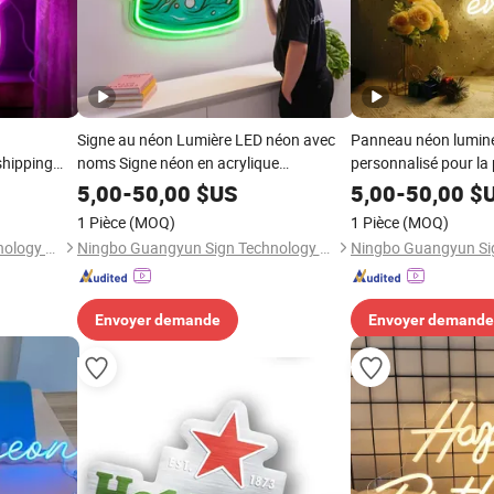
Signe au néon Lumière LED néon avec
Panneau néon lumin
shipping
noms Signe néon en acrylique
personnalisé pour la p
rsaire,
personnalisé Logo 12V Lumière néon
décoration de bar, b
5,00
-
50,00
$US
5,00
-
50,00
$
flexible LED
mariage
1 Pièce
(MOQ)
1 Pièce
(MOQ)
Ningbo Guangyun Sign Technology Co., Ltd.
Ningbo Guangyun Sign Technology Co., Ltd.
Envoyer demande
Envoyer demande