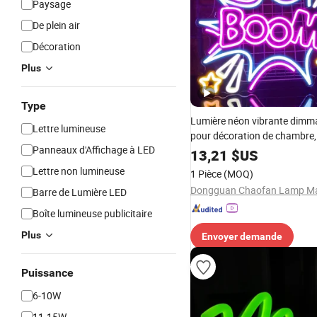
Paysage
De plein air
Décoration
Plus
Type
Lumière néon vibrante dimm
Lettre lumineuse
pour décoration de chambre, 
Panneaux d'Affichage à LED
restaurant et fête
13,21
$US
Lettre non lumineuse
1 Pièce
(MOQ)
Barre de Lumière LED
Boîte lumineuse publicitaire
Plus
Envoyer demande
Puissance
6-10W
11-15W