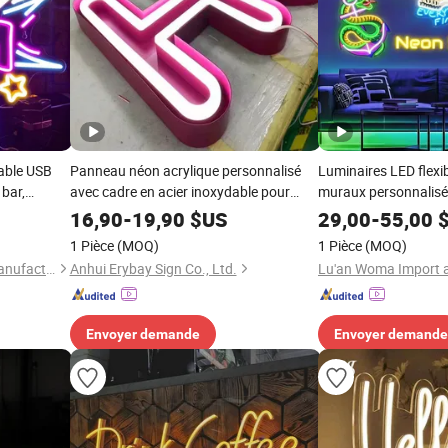
able USB
Panneau néon acrylique personnalisé
Luminaires LED flexib
bar,
avec cadre en acier inoxydable pour
muraux personnalisés
décoration intérieure
pour la publicité de 
16,90
-
19,90
$US
29,00
-
55,00
$
dropshipping
1 Pièce
(MOQ)
1 Pièce
(MOQ)
Dongguan Chaofan Lamp Manufacturing Co., Ltd.
Anhui Erybay Sign Co., Ltd.
Envoyer demande
Envoyer demande