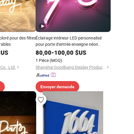
loré pour des fêtes
Éclairage intérieur LED personnalisé
rables
pour porte d'entrée enseigne néon
magasin
US
80,00
-
100,00
$US
1 Pièce
(MOQ)
Co., Ltd.
Shanghai Goodbang Display Products Co., Ltd.
Envoyer demande