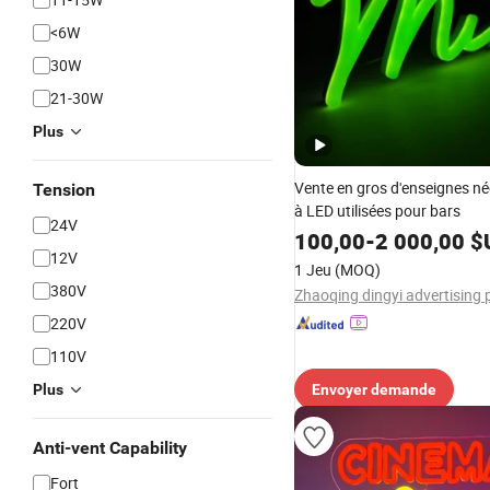
<6W
30W
21-30W
Plus
Vente en gros d'enseignes n
Tension
à LED utilisées pour bars
24V
100,00
-
2 000,00
$
12V
1 Jeu
(MOQ)
380V
220V
110V
Plus
Envoyer demande
Anti-vent Capability
Fort