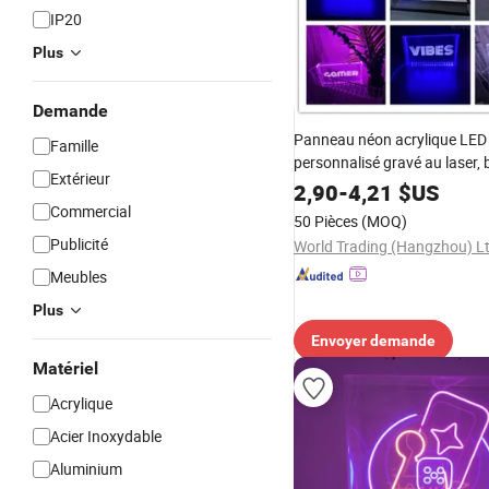
IP20
Plus
Demande
Panneau néon acrylique LED
Famille
personnalisé gravé au laser, 
Extérieur
lumineuse néon instagramm
2,90
-
4,21
$US
Commercial
50 Pièces
(MOQ)
Publicité
World Trading (Hangzhou) Lt
Meubles
Plus
Envoyer demande
Matériel
Acrylique
Acier Inoxydable
Aluminium