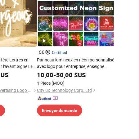
Certified
fête Lettres en
Panneau lumineux en néon personnalisé
ar l'avant Signe LED
avec logo pour entreprise, enseigne
e néon personnalisé
lumineuse en néon pour café,
US
10,00
-
50,00
$US
restaurant, vitrine
1 Pièce
(MOQ)
Hefei Shengwang Advertising Logo Co., Ltd.
Citylux Technology Corp. Ltd
Envoyer demande