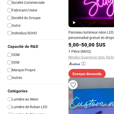
Société Commerciale
Fabricant/Usine
Société du Groupe
Autre
Panneau lumineux néon LED
Individus/SOHO
personnalisé gratuit en drop
pour entreprise, fête d'annive
5,00
-
50,00
$US
Capacité de R&D
maison
1 Pièce
(MOQ)
ODM
OEM
Marque Propre
Envoyer demande
Autres
Catégories
Lumière au Néon
Lumière de Ruban LED