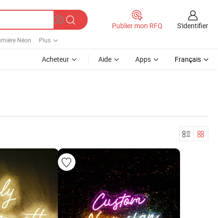
S'identifier
Publier mon RFQ
umière Néon
Plus
Acheteur
Aide
Apps
Français