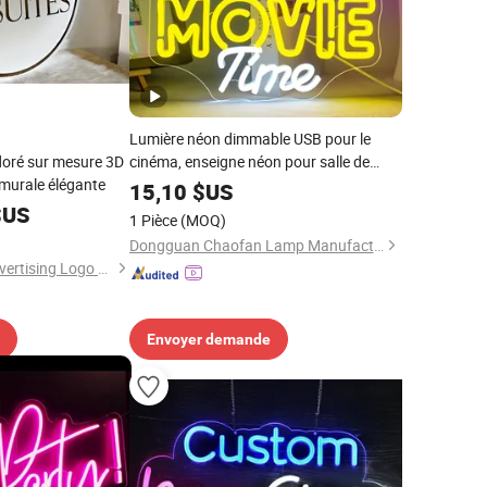
Lumière néon dimmable USB pour le
 doré sur mesure 3D
cinéma, enseigne néon pour salle de
murale élégante
cinéma, homme grotte, décoration de
15,10
$US
home cinéma avec des éléments tels que
US
1 Pièce
(MOQ)
des boissons et du pop-corn
Dongguan Chaofan Lamp Manufacturing Co., Ltd.
Hefei Shengwang Advertising Logo Co., Ltd.
Envoyer demande