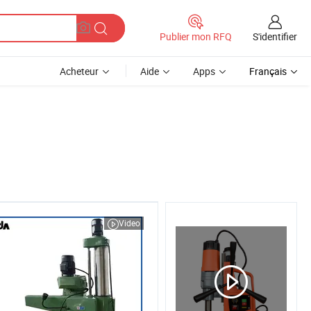
S'identifier
Publier mon RFQ
Acheteur
Aide
Apps
Français
Video