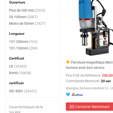
Ouverture
Plus de 200 mm
(2225)
50-100mm
(2087)
Moins de 50mm
(7427)
Longueur
151-200mm
(163)
101-150mm
(204)
Certificat
Perceuse magnétique élect
CE
(35383)
Sumore avec bon service
RoHS
(10658)
Prix FOB de Référence:
200,00-
Commande Minimum:
20 set
certificat
Shanghai Sumore Industrial Co., Lt
ISO 9001
(26437)
Contacter Maintenant
Caractéristiques de la
Société