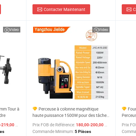
Contacter Maintenant
C
Video
Video
5mm Tour à
Perceuse à colonne magnétique
Four
dre
haute puissance 1500W pour des tâches
Perceus
de précision
/ Pièce
Prix FOB de Référence:
/ Pièce
Prix FO
219,00 $US
180,00-200,00 $US
Commande Minimum:
Comma
ces
5 Pièces