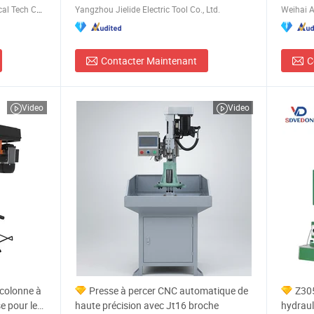
Weihai Allwin Electrical & Mechanical Tech Co., Ltd.
Yangzhou Jielide Electric Tool Co., Ltd.
Contacter Maintenant
C
Video
Video
 colonne à
Presse à percer CNC automatique de
Z30
e pour le
haute précision avec Jt16 broche
hydraul