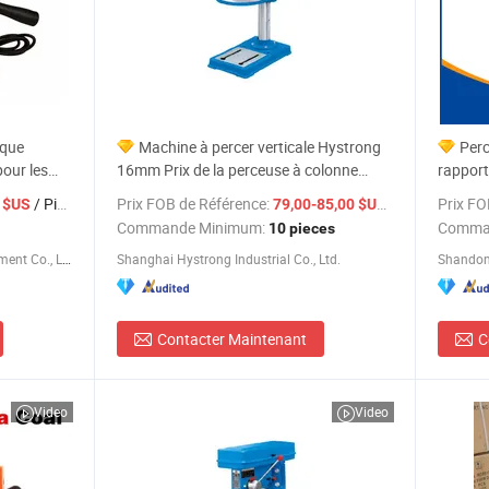
ique
Machine à percer verticale Hystrong
Perc
pour les
16mm Prix de la perceuse à colonne
rapport
Hy5216A-II
(Z3040
/ Pièce
Prix FOB de Référence:
/ pieces
Prix FO
 $US
79,00-85,00 $US
Commande Minimum:
Comma
10 pieces
Shandong Vedon Intelligent Equipment Co., Ltd.
Shanghai Hystrong Industrial Co., Ltd.
Shandon
Contacter Maintenant
C
Video
Video