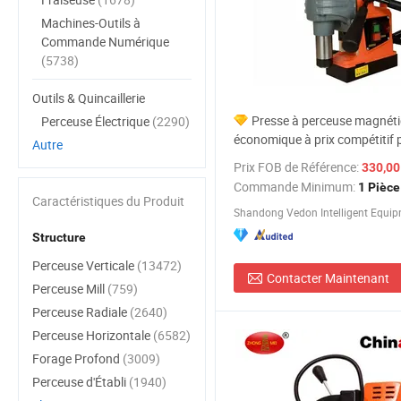
Machines-Outils à
Commande Numérique
(5738)
Outils & Quincaillerie
Presse à perceuse magnét
Perceuse Électrique
(2290)
économique à prix compétitif 
Autre
petits ateliers du monde entier
Prix FOB de Référence:
330,00
Commande Minimum:
1 Pièce
Caractéristiques du Produit
Structure
Perceuse Verticale
(13472)
Contacter Maintenant
Perceuse Mill
(759)
Perceuse Radiale
(2640)
Perceuse Horizontale
(6582)
Forage Profond
(3009)
Perceuse d'Établi
(1940)