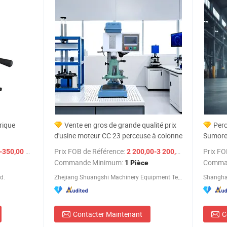
rique
Vente en gros de grande qualité prix
Perc
d'usine moteur CC 23 perceuse à colonne
Sumore 
/ set
Prix FOB de Référence:
/ Pièce
Prix FO
350,00 $US
2 200,00-3 200,00 $US
Commande Minimum:
Comma
1 Pièce
d.
Zhejiang Shuangshi Machinery Equipment Technology Co., Ltd
Shanghai
Contacter Maintenant
C