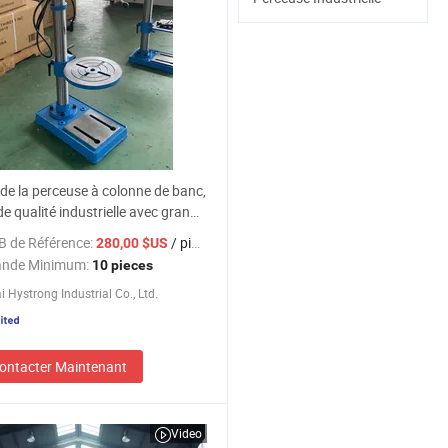
 de la perceuse à colonne de banc,
 qualité industrielle avec grande
e table
B de Référence:
/ pieces
280,00 $US
nde Minimum:
10 pieces
 Hystrong Industrial Co., Ltd.
ontacter Maintenant
Video