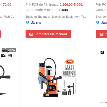
/ Pièce
Prix FOB de Référence:
/ sets
Prix FO
172,00 $US
2 200,00-5 000,00 $US
Commande Minimum:
Comma
1 sets
Weihai Allwin Electrical & Mechanical Tech Co., Ltd.
Zhejiang Shuangshi Machinery Equipment Technology Co., Ltd
Contacter Maintenant
C
Video