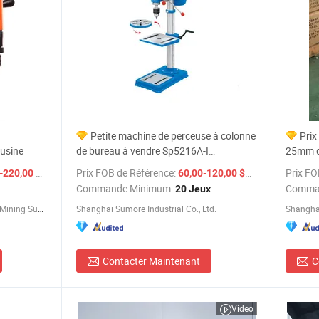
Petite machine de perceuse à colonne
Prix
'usine
de bureau à vendre Sp5216A-I
25mm de
Équipement de perçage vertical Sumore
taille d
/ Pièce
Prix FOB de Référence:
/ Jeu
Prix FO
220,00 $US
60,00-120,00 $US
mini perceuse de banc avec CE en Chine
Commande Minimum:
Comma
20 Jeux
Shandong China Coal Industrial & Mining Supplies Group Co., Ltd.
Shanghai Sumore Industrial Co., Ltd.
Shanghai
Contacter Maintenant
C
Video