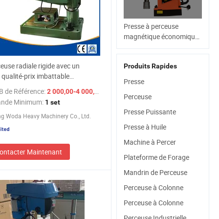
Presse à perceuse
magnétique économique
à prix compétitif pour les
petits ateliers du monde
euse radiale rigide avec un
Produits Rapides
entier
 qualité-prix imbattable
Presse
C*10)
B de Référence:
/ set
2 000,00-4 000,00 $US
Perceuse
nde Minimum:
1 set
Presse Puissante
g Woda Heavy Machinery Co., Ltd.
Presse à Huile
Machine à Percer
ontacter Maintenant
Plateforme de Forage
Mandrin de Perceuse
Perceuse à Colonne
Perceuse à Colonne
Perceuse Industrielle