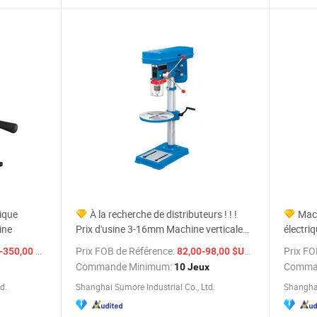
ique
À la recherche de distributeurs ! ! !
Mach
ine
Prix d'usine 3-16mm Machine verticale
électri
Sumore, machine de perçage, mini
bon ser
/ set
Prix FOB de Référence:
/ Jeu
Prix FO
350,00 $US
82,00-98,00 $US
perceuse à colonne
Commande Minimum:
Comma
10 Jeux
d.
Shanghai Sumore Industrial Co., Ltd.
Shanghai