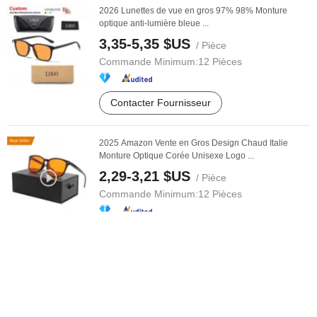
2026 Lunettes de vue en gros 97% 98% Monture
optique anti-lumière bleue ...
3,35-5,35 $US
/ Pièce
Commande Minimum:
12 Pièces
Contacter Fournisseur
2025 Amazon Vente en Gros Design Chaud Italie
Monture Optique Corée Unisexe Logo ...
2,29-3,21 $US
/ Pièce
Commande Minimum:
12 Pièces
Contacter Fournisseur
G033-2 CE En166 ANSI Z87 Approbation Type le plus
populaire Matériau PC ...
0,25-0,32 $US
/ Pièce