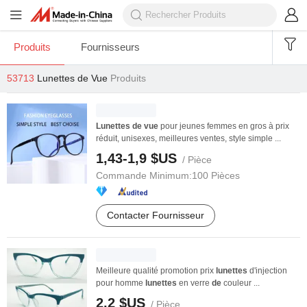
Produits
Fournisseurs
53713
Lunettes de Vue
Produits
Lunettes
de
vue
pour jeunes femmes en gros à prix
réduit, unisexes, meilleures ventes, style simple ...
1,43-1,9 $US
/ Pièce
Commande Minimum:
100 Pièces
Contacter Fournisseur
Meilleure qualité promotion prix
lunettes
d'injection
pour homme
lunettes
en verre
de
couleur ...
2,2 $US
/ Pièce