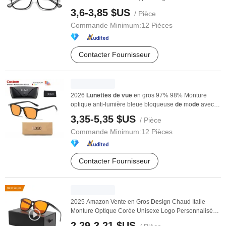
3,6-3,85 $US
/ Pièce
Commande Minimum:
12 Pièces
Contacter Fournisseur
2026
Lunettes
de
vue
en gros 97% 98% Monture
optique anti-lumière bleue bloqueuse
de
mo
de
avec
logo ...
3,35-5,35 $US
/ Pièce
Commande Minimum:
12 Pièces
Contacter Fournisseur
2025 Amazon Vente en Gros
De
sign Chaud Italie
Monture Optique Corée Unisexe Logo Personnalisé
Carré ...
2,29-3,21 $US