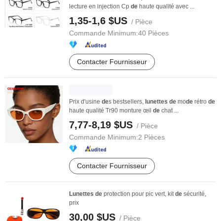
lecture en injection Cp
de
haute qualité avec ...
1,35-1,6 $US
/ Pièce
Commande Minimum:
40 Pièces
Contacter Fournisseur
Prix d'usine
de
s bestsellers,
lunettes
de
mo
de
rétro
de
haute qualité Tr90 monture œil
de
chat ...
7,77-8,19 $US
/ Pièce
Commande Minimum:
2 Pièces
Contacter Fournisseur
Lunettes
de
protection pour pic vert, kit
de
sécurité,
prix
30,00 $US
/ Pièce