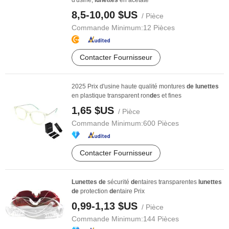
d'usine,
lunettes
en acétate
8,5-10,00 $US
/ Pièce
Commande Minimum:
12 Pièces
Contacter Fournisseur
2025 Prix d'usine haute qualité montures
de
lunettes
en plastique transparent ron
de
s et fines
1,65 $US
/ Pièce
Commande Minimum:
600 Pièces
Contacter Fournisseur
Lunettes
de
sécurité
de
ntaires transparentes
lunettes
de
protection
de
ntaire Prix
0,99-1,13 $US
/ Pièce
Commande Minimum:
144 Pièces