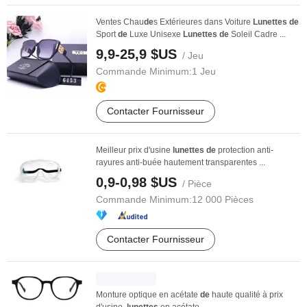
Ventes Chau
de
s Extérieures dans Voiture
Lunettes
de
Sport
de
Luxe Unisexe
Lunettes
de
Soleil Cadre ...
9,9-25,9 $US
/ Jeu
Commande Minimum:
1 Jeu
Contacter Fournisseur
Meilleur prix d'usine
lunettes
de
protection anti-
rayures anti-buée hautement transparentes ...
0,9-0,98 $US
/ Pièce
Commande Minimum:
12 000 Pièces
Contacter Fournisseur
Monture optique en acétate
de
haute qualité à prix