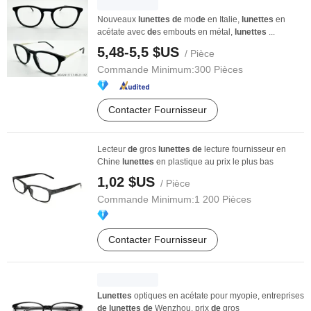
Nouveaux
lunettes
de
mo
de
en Italie,
lunettes
en
acétate avec
de
s embouts en métal,
lunettes
...
5,48-5,5 $US
/ Pièce
Commande Minimum:
300 Pièces
Contacter Fournisseur
Lecteur
de
gros
lunettes
de
lecture fournisseur en
Chine
lunettes
en plastique au prix le plus bas
1,02 $US
/ Pièce
Commande Minimum:
1 200 Pièces
Contacter Fournisseur
Lunettes
optiques en acétate pour myopie, entreprises
de
lunettes
de
Wenzhou, prix
de
gros