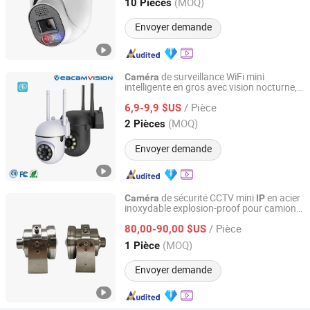
Guangdong, China
Depuis 2019
(MOQ)
10 Pièces
Envoyer demande
de surveillance WiFi mini
Caméra
intelligente en gros avec vision nocturne,
Veacam Electronics Co., Ltd
vidéo
numérique, prix de sécurité,
IP
/ Pièce
enregistreur espion PTZ caché pour la
6,9-9,9 $US
maison Hikvision Dahua
Guangdong, China
Depuis 2023
(MOQ)
2 Pièces
Envoyer demande
de sécurité CCTV mini
en acier
Caméra
IP
inoxydable explosion-proof pour camion-
Fuzhou Xuzhuo Electronic Technology Co., Ltd.
citerne personnalisé
/ Pièce
80,00-90,00 $US
Fujian, China
Depuis 2026
(MOQ)
1 Pièce
Envoyer demande