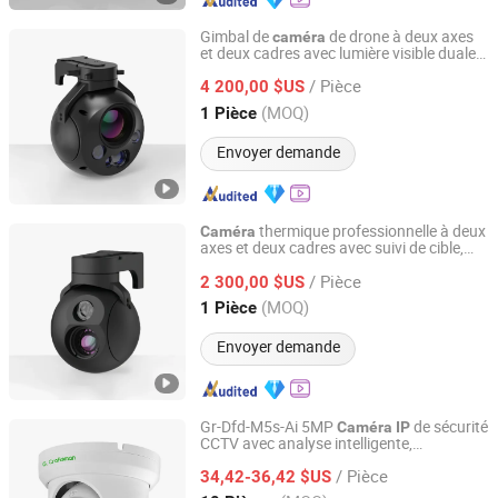
Gimbal de
de drone à deux axes
caméra
et deux cadres avec lumière visible duale,
Nanjing Zhuoyu Intelligent Technology Co., Ltd.
imagerie thermique infrarouge et
/ Pièce
technologies laser Lm120-4
4 200,00 $US
Caméra
thermique
Jiangsu, China
Depuis 2025
(MOQ)
1 Pièce
Envoyer demande
thermique professionnelle à deux
Caméra
axes et deux cadres avec suivi de cible,
Nanjing Zhuoyu Intelligent Technology Co., Ltd.
reconnaissance et capacités de
/ Pièce
compression d'image pour gimbal de
2 300,00 $US
drone
Jiangsu, China
Depuis 2025
(MOQ)
1 Pièce
Envoyer demande
Gr-Dfd-M5s-Ai 5MP
de sécurité
Caméra
IP
CCTV avec analyse intelligente,
HICO TECH CO., LIMITED
reconnaissance faciale, détection
/ Pièce
d'incendie et capture de plaques
34,42-36,42 $US
d'immatriculation