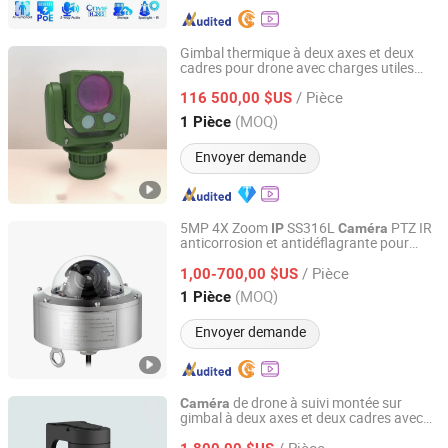
Gimbal thermique à deux axes et deux
cadres pour drone avec charges utiles
Nanjing Zhuoyu Intelligent Technology Co., Ltd.
infrarouges, lumière visible et laser
/ Pièce
116 500,00 $US
Jiangsu, China
Depuis 2025
(MOQ)
1 Pièce
Envoyer demande
5MP 4X Zoom
SS316L
PTZ IR
IP
Caméra
anticorrosion et antidéflagrante pour
Shenzhen Wardmay Technology Co., Limited
navire portuaire maritime
/ Pièce
1,00-700,00 $US
Guangdong, China
Depuis 2013
(MOQ)
1 Pièce
Envoyer demande
de drone à suivi montée sur
Caméra
gimbal à deux axes et deux cadres avec
Nanjing Zhuoyu Intelligent Technology Co., Ltd.
technologie d'imagerie en lumière visible à
/ Pièce