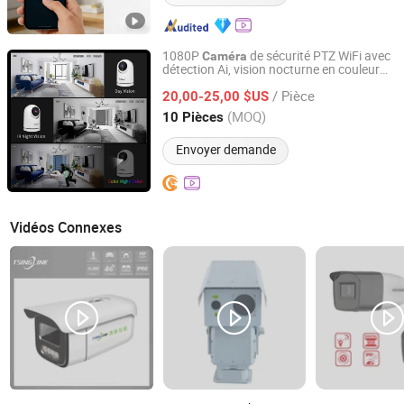
1080P
de sécurité PTZ WiFi avec
Caméra
détection Ai, vision nocturne en couleur
Shenzhen Xingyatu Electronic Technology Co., Ltd
complète, CCTV
/ Pièce
20,00-25,00 $US
Guangdong, China
Depuis 2026
(MOQ)
10 Pièces
Envoyer demande
Vidéos Connexes