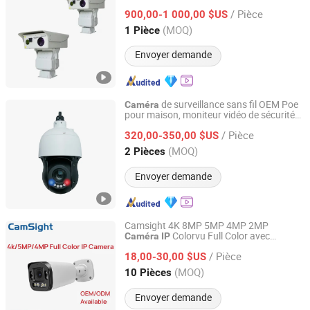
/ Pièce
900,00-1 000,00 $US
Fujian, China
Depuis 2026
(MOQ)
1 Pièce
Envoyer demande
de surveillance sans fil OEM Poe
Caméra
pour maison, moniteur vidéo de sécurité
HANGZHOU SOAR SECURITY TECHNOLOGY CO., LTD.
intérieur, mini dôme PTZ 2MP 1080P
/ Pièce
HD
320,00-350,00 $US
caméra
IP
Zhejiang, China
Depuis 2021
(MOQ)
2 Pièces
Envoyer demande
Camsight 4K 8MP 5MP 4MP 2MP
Colorvu Full Color avec
Caméra
IP
SHENZHEN CAMSIGHT TECHNOLOGY CO.,LTD
détection intelligente des humains
/ Pièce
en forme de balle Poe CCTV
18,00-30,00 $US
Caméra
IP
Sécurité réseau
Fournisseur
Caméra
IP
Guangdong, China
Depuis 2023
(MOQ)
10 Pièces
OEM
Envoyer demande