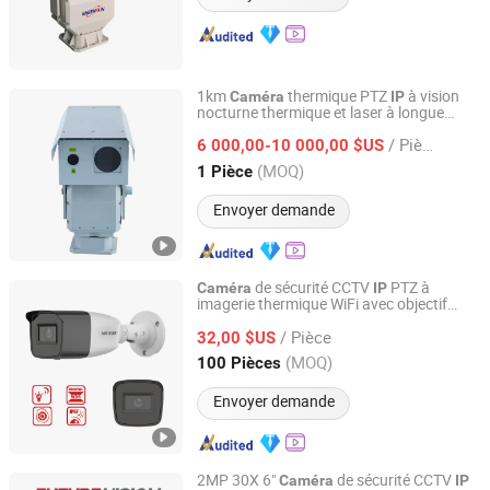
1km
thermique PTZ
à vision
Caméra
IP
nocturne thermique et laser à longue
Shandong Sheenrun Optics & Electronics Co., Ltd.
distance
/ Pièce
6 000,00-10 000,00 $US
Shandong, China
Depuis 2010
(MOQ)
1 Pièce
Envoyer demande
de sécurité CCTV
PTZ à
Caméra
IP
imagerie thermique WiFi avec objectif
Shanghai Future Vision Technology Co., Ltd.
varifocal et distance IR Hikvision 2MP
/ Pièce
Manuel 40m
32,00 $US
Shanghai, China
Depuis 2022
(MOQ)
100 Pièces
Envoyer demande
2MP 30X 6"
de sécurité CCTV
Caméra
IP