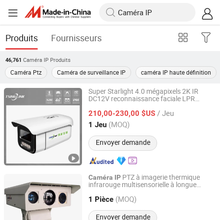
Produits
Fournisseurs
Caméra IP
Produits
46,761
Caméra Ptz
Caméra de surveillance IP
caméra IP haute définition
Super Starlight 4.0 mégapixels 2K IR
DC12V reconnaissance faciale LPR
Anhui Tsinglink Information Technology Co., Ltd.
Microphone WDR
réseau de
caméra
/ Jeu
vidéosurveillance à tube
210,00-230,00 $US
IP
Anhui, China
Depuis 2018
(MOQ)
1 Jeu
Envoyer demande
PTZ à imagerie thermique
Caméra
IP
infrarouge multisensorielle à longue
Shandong Sheenrun Optics & Electronics Co., Ltd.
portée pour la surveillance des frontières
(MOQ)
1 Pièce
Shandong, China
Depuis 2010
Envoyer demande