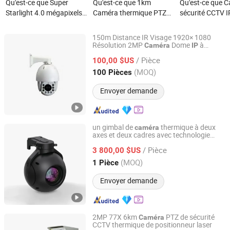
Qu'est-ce que Super
Qu'est-ce que 1km
Qu'est-ce que 
Starlight 4.0 mégapixels
Caméra thermique PTZ
sécurité CCTV I
2K IR DC12V
IP à vision nocturne
imagerie thermi
reconnaissance faciale
thermique et laser à
avec objectif va
150m Distance IR Visage 1920× 1080
LPR Microphone WDR
longue distance
distance IR Hik
Résolution 2MP
Dome
à
Caméra
IP
Cloudwest Tech Limited
Vitesse
caméra réseau de
2MP Manuel 4
/ Pièce
100,00 $US
vidéosurveillance à tube
Zhejiang, China
Depuis 2022
(MOQ)
100 Pièces
IP
Envoyer demande
un gimbal de
thermique à deux
caméra
axes et deux cadres avec technologie
Nanjing Zhuoyu Intelligent Technology Co., Ltd.
d'image thermique infrarouge à mise au
/ Pièce
point fixe Lm120-1-40
de drone
3 800,00 $US
caméra
Jiangsu, China
Depuis 2025
(MOQ)
1 Pièce
Envoyer demande
2MP 77X 6km
PTZ de sécurité
Caméra
CCTV thermique de positionneur laser
Fuzhou Xuzhuo Electronic Technology Co., Ltd.