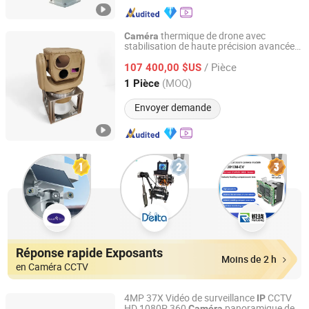
thermique de drone avec
Caméra
stabilisation de haute précision avancée
Nanjing Zhuoyu Intelligent Technology Co., Ltd.
et positionnement véhiculaire, technologie
/ Pièce
de suivi et charges utiles laser, gimbal de
107 400,00 $US
drone
Jiangsu, China
Depuis 2025
(MOQ)
1 Pièce
Envoyer demande
Réponse rapide Exposants
Moins de 2 h
en Caméra CCTV
4MP 37X Vidéo de surveillance
CCTV
IP
HD 1080P 360
panoramique de
Caméra