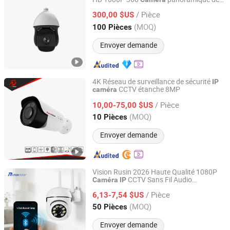
Hangzhou Forchar Tech Co., Ltd.
vision nocturne
/ Pièce
300,00 $US
Zhejiang, China
Depuis 2022
(MOQ)
100 Pièces
Envoyer demande
4K Réseau de surveillance de sécurité
IP
CCTV étanche 8MP
caméra
Banovision Technology Co., Ltd.
/ Pièce
10,00-75,00 $US
Guangdong, China
Depuis 2018
(MOQ)
10 Pièces
Envoyer demande
Vision Rusin 2026 Haute Qualité 1080P
CCTV Sans Fil Audio
Caméra
IP
Jiangxi Hongtu Iot Technology Co., Ltd.
Bidirectionnel 5g
de Sécurité WiFi
Caméra
/ Pièce
Prend en Charge Google et Alexa
6,13-7,54 $US
Jiangxi, China
Depuis 2024
(MOQ)
50 Pièces
Envoyer demande