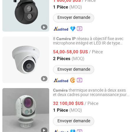
double canal
1 800,00 $US
Jiangsu, China
Depuis 2025
(MOQ)
1 Pièce
Envoyer demande
8
réseau à objectif fixe avec
Caméra
IP
microphone intégré et LED IR de type
Uin Technology Co., Ltd.
turret
/ Pièce
54,00-58,00 $US
Yunnan, China
Depuis 2026
(MOQ)
2 Pièces
Envoyer demande
thermique avancée à deux axes
Caméra
et deux cadres pour reconnaissance jour-
Nanjing Zhuoyu Intelligent Technology Co., Ltd.
nuit, suivi, reconnaissance d'images et
/ Pièce
capacités de mesure pour gimbal de
32 100,00 $US
drone
Jiangsu, China
Depuis 2025
(MOQ)
1 Pièce
Envoyer demande