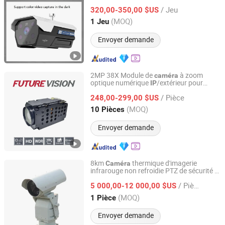
Reconnaissance de plaques
/ Jeu
d'immatriculation Fr Bullet
de
320,00-350,00 $US
Caméra
sécurité
réseau
IP
Anhui, China
Depuis 2018
(MOQ)
1 Jeu
Envoyer demande
2MP 38X Module de
à zoom
caméra
optique numérique
/extérieur pour
IP
Shanghai Future Vision Technology Co., Ltd.
sécurité CCTV PTZ dôme rapide
/ Pièce
248,00-299,00 $US
Shanghai, China
Depuis 2022
(MOQ)
10 Pièces
Envoyer demande
8km
thermique d'imagerie
Caméra
infrarouge non refroidie PTZ de sécurité à
Shandong Sheenrun Optics & Electronics Co., Ltd.
vision nocturne longue portée
/ Pièce
5 000,00-12 000,00 $US
Shandong, China
Depuis 2010
(MOQ)
1 Pièce
Envoyer demande