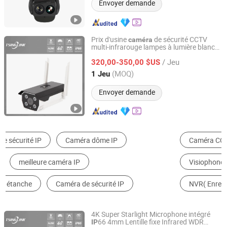
Envoyer demande
Prix d'usine
de sécurité CCTV
caméra
multi-infrarouge lampes à lumière blanche
Anhui Tsinglink Information Technology Co., Ltd.
LPR HD reconnaissance de plaques
/ Jeu
d'immatriculation de voiture
320,00-350,00 $US
caméra
IP
bullet
Anhui, China
Depuis 2018
(MOQ)
1 Jeu
Envoyer demande
Caméra CCTV
Système de Reconnaissance de Visage
Visiophone de Porte
Caméra de Dôme
NVR( Enregistreur Vidéo en Réseau )
Pièces de Système Alarme de Sécurité
4K Super Starlight Microphone intégré
66 4mm Lentille fixe Infrared WDR
IP
Anhui Tsinglink Information Technology Co., Ltd.