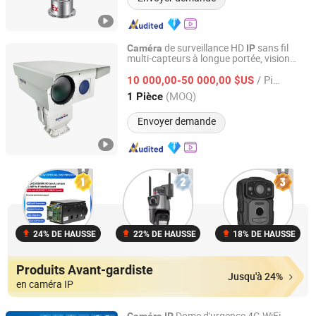
de surveillance HD
sans fil
Caméra
IP
multi-capteurs à longue portée, vision
Shandong Sheenrun Optics & Electronics Co., Ltd.
nocturne thermique numérique non
/ Pièce
refroidie, imagerie CCTV vidéo infrarouge
10 000,00-50 000,00 $US
Shandong, China
Depuis 2010
(MOQ)
1 Pièce
Envoyer demande
24% DE HAUSSE
22% DE HAUSSE
18% DE HAUSSE
Produits Avant-gardiste
Jusqu'à 24%
en caméra IP