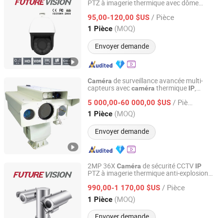
PTZ à imagerie thermique avec dôme
Shanghai Future Vision Technology Co., Ltd.
motorisé extérieur Starlight IR
/ Pièce
95,00-120,00 $US
Shanghai, China
Depuis 2022
(MOQ)
1 Pièce
Envoyer demande
de surveillance avancée multi-
Caméra
capteurs avec
thermique
,
caméra
IP
Shandong Sheenrun Optics & Electronics Co., Ltd.
de vision nocturne HD à laser,
caméra
/ Pièce
télémètre laser et fonction
5 000,00-60 000,00 $US
panoramique/inclinaison
Shandong, China
Depuis 2010
(MOQ)
1 Pièce
Envoyer demande
2MP 36X
de sécurité CCTV
Caméra
IP
PTZ à imagerie thermique anti-explosion
Shanghai Future Vision Technology Co., Ltd.
ATEX
/ Pièce
990,00-1 170,00 $US
Shanghai, China
Depuis 2022
(MOQ)
1 Pièce
Envoyer demande