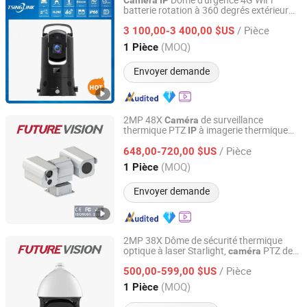
Dome d'urgence 4G WiFi
Caméra
IP
batterie rotation à 360 degrés extérieur
Anhui Tsinglink Information Technology Co., Ltd.
mobile de sécurité avec
Caméra
/ Pièce
reconnaissance faciale Ultra Starlight
3 100,00-3 400,00 $US
LPR étanche
Anhui, China
Depuis 2018
(MOQ)
1 Pièce
Envoyer demande
2MP 48X
de surveillance
Caméra
thermique PTZ
à imagerie thermique
IP
Shanghai Future Vision Technology Co., Ltd.
Starlight
/ Pièce
648,00-720,00 $US
Shanghai, China
Depuis 2022
(MOQ)
1 Pièce
Envoyer demande
2MP 38X Dôme de sécurité thermique
optique à laser Starlight,
PTZ de
caméra
Shanghai Future Vision Technology Co., Ltd.
sécurité CCTV
avec imagerie thermique
IP
/ Pièce
500,00-599,00 $US
Shanghai, China
Depuis 2022
(MOQ)
1 Pièce