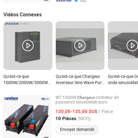
Vidéos Connexes
Qu'est-ce que
Qu'est-ce que Chargeur
Qu'est-ce que O
1000W/2000W/3000W/5000W
Inverseur Sine Wave Pur
onde sinusoïdal
on-Board Solaire Pur
à Haute Efficacité 3000W
haute efficacit
Onde Sinusoïdale UPS
avec chargeur 
W7 1000W
onduleur de
Chargeur
MPPT UPS RV Voiture
puissance sinusoïdale pure
Shenzhen ZLPOWER Electronics Co., Ltd.
Maison Convertisseur
/ Pièce
130,00-135,00 $US
Chargeur Inverseur de
Guangdong, China
Depuis 2010
(MOQ)
10 Pièces
Puissance
Envoyer demande