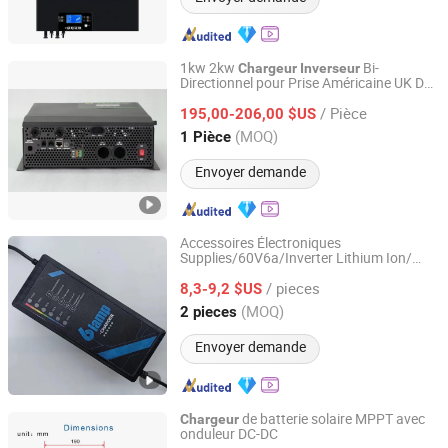
1kw 2kw
Bi-
Chargeur
Inverseur
Directionnel pour Prise Américaine UK DC
Changzhou Maoxin New Energy Co., Ltd.
12V à AC 110V 220V
/ Pièce
195,00-206,00 $US
Jiangsu, China
Depuis 2025
(MOQ)
1 Pièce
Envoyer demande
Accessoires Électroniques
Supplies/60V6a/Inverter Lithium Ion/
Tianchang Lvpu Electronics Co. Ltd
Batterie Golf &
Chargeur
/ pieces
8,3-9,2 $US
Anhui, China
Depuis 2024
(MOQ)
2 pieces
Envoyer demande
de batterie solaire MPPT avec
Chargeur
onduleur DC-DC
Shenzhen Ouxiang Electronics Co., Ltd.