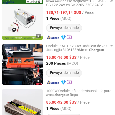
basse fréquence 1500W 4500W
Inverseur
CC 12V 24V en CA 220V 230V 240V
Shanghai Evergrn Technology Group Co., Ltd.
UPS
Chargeur
/ Pièce
180,71-197,14 $US
Shanghai, China
Depuis 2024
(MOQ)
1 Pièce
Envoyer demande
Onduleur AC Ga230W Onduleur de voiture
Junengjiu 310*153*64mm
Chargeur
Zhongshan Juneng Jiu Technology Co.,Ltd
portable
/ Pièce
15,00-16,00 $US
Guangdong, China
Depuis 2025
(MOQ)
200 Pièces
Envoyer demande
1000W Onduleur à onde sinusoïdale pure
avec
Repu
chargeur
Wenzhou Rogerele Electronic Technology Co., Ltd.
/ Pièce
85,00-92,00 $US
Zhejiang, China
Depuis 2020
(MOQ)
1 Pièce