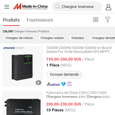
Produits
Fournisseurs
Chargeur Inverseur
Produits
236,090
Chargeur de voiture
Chargeur solaire
Onduleur
Chargeur de batt
1000W/2000W/3000W/5000W on-Board
Solaire Pur Onde Sinusoïdale UPS MPPT
Changzhou Maoxin New Energy Co., Ltd.
UPS RV Voiture Maison Convertisseur
/ Pièce
de Puissance
195,00-206,00 $US
Chargeur
Inverseur
Jiangsu, China
Depuis 2025
(MOQ)
1 Pièce
Envoyer demande
Fabricants de Chine 220V/230V/240V
avec
pour
Chargeur
Inverseur
Chargeur
Ningbo Yaxiang Electronic Technology Co., Ltd.
VR
/ Pièce
200,00-230,00 $US
Zhejiang, China
Depuis 2014
(MOQ)
10 Pièces