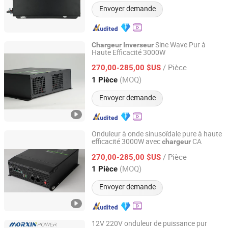
Envoyer demande
Sine Wave Pur à
Chargeur
Inverseur
Haute Efficacité 3000W
Changzhou Maoxin New Energy Co., Ltd.
/ Pièce
270,00-285,00 $US
Jiangsu, China
Depuis 2025
(MOQ)
1 Pièce
Envoyer demande
Onduleur à onde sinusoïdale pure à haute
efficacité 3000W avec
CA
chargeur
Changzhou Maoxin New Energy Co., Ltd.
/ Pièce
270,00-285,00 $US
Jiangsu, China
Depuis 2025
(MOQ)
1 Pièce
Envoyer demande
12V 220V onduleur de puissance pur