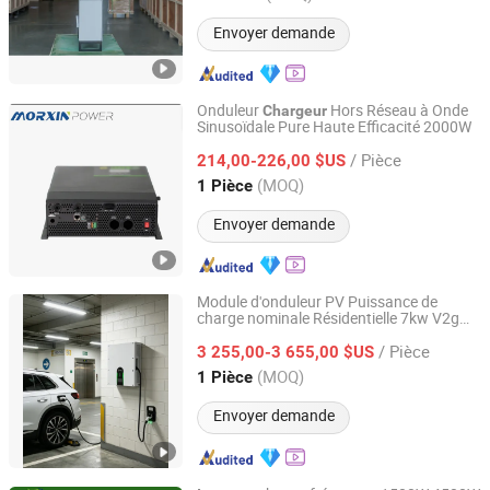
Envoyer demande
Onduleur
Hors Réseau à Onde
Chargeur
Sinusoïdale Pure Haute Efficacité 2000W
Changzhou Maoxin New Energy Co., Ltd.
/ Pièce
214,00-226,00 $US
Jiangsu, China
Depuis 2025
(MOQ)
1 Pièce
Envoyer demande
Module d'onduleur PV Puissance de
charge nominale Résidentielle 7kw V2g
Zhongchi Intelligence and Technology (Yangzhou) Co.,
DC
Chargeur
Ltd.
/ Pièce
3 255,00-3 655,00 $US
(MOQ)
1 Pièce
Jiangsu, China
Depuis 2026
Envoyer demande