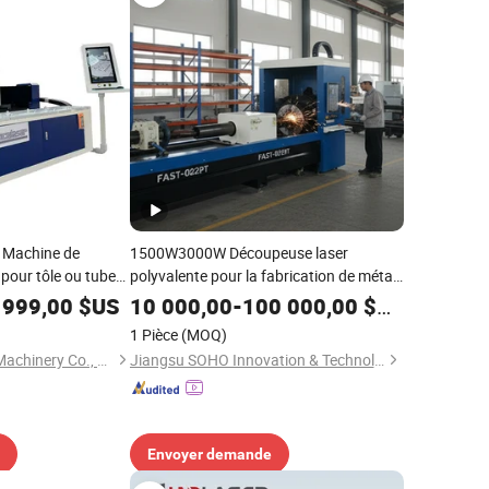
 Machine de
1500W3000W Découpeuse laser
 pour tôle ou tube
polyvalente pour la fabrication de métal
aluminium, cuivre,
et de bois lourds pour équipement de
 999,00
$US
10 000,00
-
100 000,00
$US
 (cutter)
machine de découpe laser industrielle
1 Pièce
(MOQ)
Nanjing Prince CNC Machinery Co., Ltd
Jiangsu SOHO Innovation & Technology Group Kasin Industry & Trade Co., Ltd.
Envoyer demande