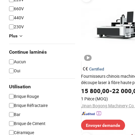
660V
440V
230V
Plus
Continue laminés
Aucun
Certified
Oui
Fournisseurs chinois machin
découpe laser à fibre haute p
Utilisation
lourde 1000W /1500W/ 200
15 800,00
-
22 000,
3000W/4000W
Brique Rouge
1 Pièce
(MOQ)
Brique Réfractaire
Jinan Bogong Machinery Co.,
Bar
Brique de Ciment
Envoyer demande
Céramique