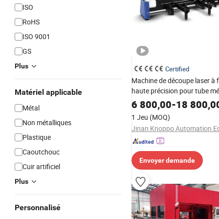
ISO
RoHS
ISO 9001
GS
Plus
Certified
Machine de découpe laser à 
haute précision pour tube mé
Matériel applicable
50kw 1000W 1500W 6kw
6 800,00
-
18 800,0
Métal
1 Jeu
(MOQ)
Non métalliques
Plastique
Caoutchouc
Envoyer demande
Cuir artificiel
Plus
Personnalisé