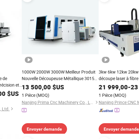
1000W 2000W 3000W Meilleur Produit
3kw 6kw 12kw 20kw
e de
Nouvelle Découpeuse Métallique 3015
découpe laser à fibre
récision et
1000W Machine de Découpe Laser à
en acier inoxydable, 
13 500,00
$US
21 999,00
-
23
0W /
Fibres CNC
cisaillement et pliage
00
$US
1 Pièce
(MOQ)
1 Pièce
(MOQ)
Nanjing Prima Cnc Machinery Co., Ltd.
 Ltd.
Envoyer demande
Envoyer demande