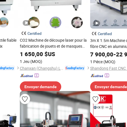
Certified
Certified
ile fiable
CO2 Machine de découpe laser pour la
3m X 1.5m Machine d
ix
fabrication de jouets et de masques
fibre CNC en alumi
faciaux
3000W 6000W 12000
1 650,00
$US
7 900,00
-
22 
à fibre pour acier au
1 Jeu
(MOQ)
1 Pièce
(MOQ)
inoxydable, aluminiu
Chanxan (Changshu) Laser Technology Co., Ltd.
Envoyer demande
Envoyer demande