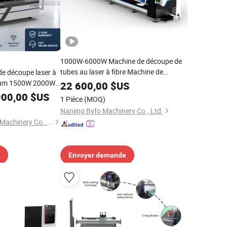
1000W-6000W Machine de découpe de
tubes au laser à fibre Machine de
e découpe laser à
découpe de tubes au laser CNC Machine
nium 1500W 2000W
22 600,00
$US
de découpe de tubes en acier au laser
W Découpeur laser
900,00
$US
1 Pièce
(MOQ)
 carbone, acier
Nanjing Byfo Machinery Co., Ltd.
m, cuivre
Shandong Fast CNC Machinery Co., Ltd
Envoyer demande