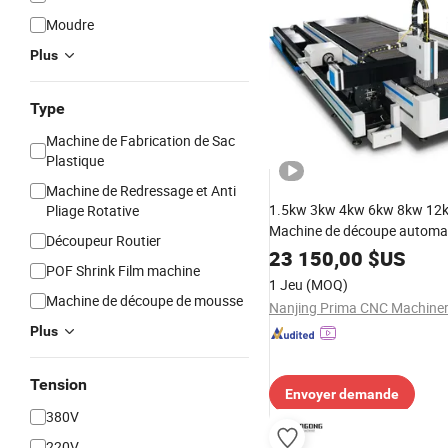
Moudre
Plus
Type
Machine de Fabrication de Sac
Plastique
Machine de Redressage et Anti
1.5kw 3kw 4kw 6kw 8kw 12
Pliage Rotative
Machine de découpe automa
Découpeur Routier
laser à fibre pour tôle ou tub
23 150,00
$US
POF Shrink Film machine
inoxydable, fer, aluminium, c
1 Jeu
(MOQ)
Machine de découpe de mousse
Plus
Tension
Envoyer demande
380V
220V