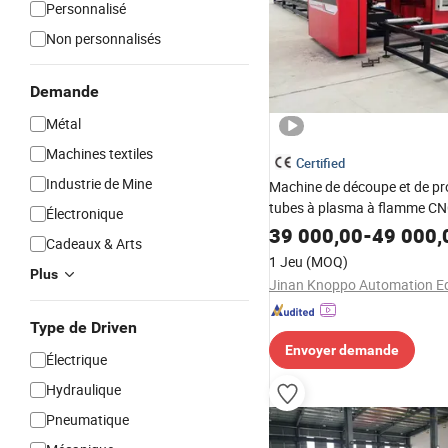
Personnalisé
Non personnalisés
Demande
Métal
Machines textiles
Certified
Industrie de Mine
Machine de découpe et de pro
tubes à plasma à flamme CNC
Électronique
axes pour poutres en H
39 000,00
-
49 000,
Cadeaux & Arts
1 Jeu
(MOQ)
Plus
Type de Driven
Envoyer demande
Électrique
Hydraulique
Pneumatique