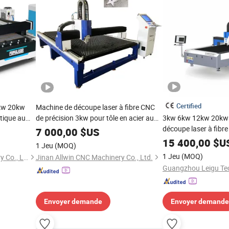
Certified
kw 20kw
Machine de découpe laser à fibre CNC
tique au
de précision 3kw pour tôle en acier au
3kw 6kw 12kw 20kw
e en acier
carbone
découpe laser à fib
7 000,00
$US
uivre
2000W 3000W 6000W 
15 400,00
$U
1 Jeu
(MOQ)
carbone, acier inoxyd
1 Jeu
(MOQ)
Nanjing Prima CNC Machinery Co., Ltd.
Jinan Allwin CNC Machinery Co., Ltd.
métallique, plaque, t
en biseau
Envoyer demande
Envoyer demande