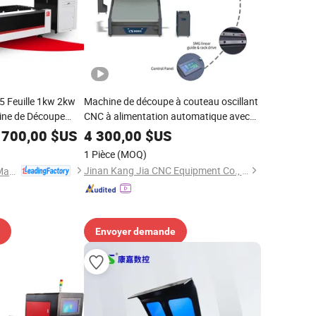
5 Feuille 1kw 2kw
Machine de découpe à couteau oscillant
ne de Découpe
CNC à alimentation automatique avec
étal CNC Max /
projection en temps réel pour le
 700,00
$US
4 300,00
$US
 Fer Aluminium
positionnement de nidification pour la
1 Pièce
(MOQ)
ble/Acier Doux
découpe de tiges de chaussures en cuir
Jinan Kang Jia CNC Equipment Co., Ltd.
Nanjing Jinqiu CNC Machine Tool Co., Ltd.
véritable
Envoyer demande