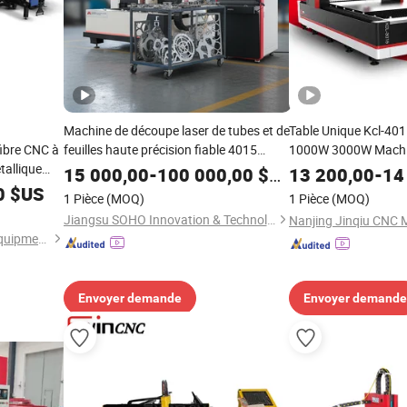
Machine de découpe laser de tubes et de
Table Unique Kcl-401
fibre CNC à
feuilles haute précision fiable 4015
1000W 3000W Machi
tallique
12000W pour un travail efficace
Laser à Fibre pour M
15 000,00
-
100 000,00
$US
13 200,00
-
14
Acier Inoxydable Ipg
0
$US
1 Pièce
(MOQ)
1 Pièce
(MOQ)
Cuivre/Acier Inoxyda
Jiangsu SOHO Innovation & Technology Group Kasin Industry & Trade Co., Ltd.
Plaque
Jinan Knoppo Automation Equipment Co., Ltd.
Envoyer demande
Envoyer demande