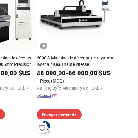
chine de découpe
6000W Machine de découpe de tuyaux à
.005mm Précision
laser à biseau haute vitesse
 métaux
900,00
$US
48 000,00
-
66 000,00
$US
1 Pièce
(MOQ)
nery Co., Ltd.
Nanjing Byfo Machinery Co., Ltd.
Envoyer demande