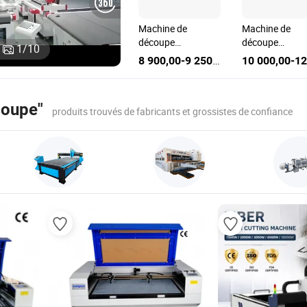
Machine de
Machine de
Machine de
découpe en cuir
découpe
découpe de
1
/
10
30
véritable à couteau
automatique à
semelles avec
8 000,00-10 000,00 $US
8 000,00-10 000,00 $US
10 000,00-16 000,00 $US
ant
oscillant
couteau oscillant
couteau oscilla
he
automatique avec
en cuir pour
pour chaussur
logiciel de cuir
canapé en
avec doubles p
coupe"
promotion
produits trouvés de fabricants et grossistes de confiance