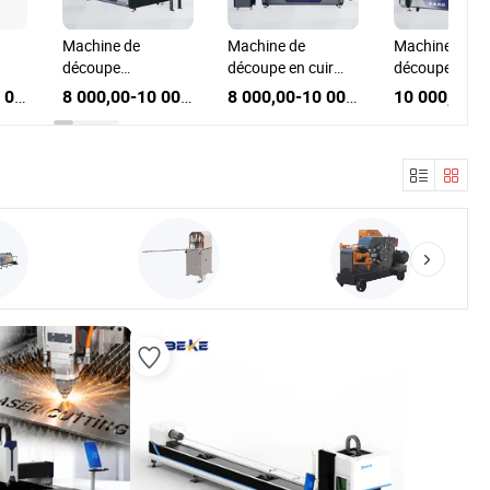
fabricant machine
de découpe à
10 000,00-16 000,00 $US
Machine de
Machine de
couteau oscillant
découpe de
découpe direc
pour carton ondulé
chaussures avec
d'usine CNC à
10 000,00-16 000,00 $US
10 000,00-16 000,00 $US
à prix d'usine
nt
couteau oscillant,
couteau rond 
es
machine de
cuir et tissu a
onts
découpe de
CE
chaussures avec
couteau
pneumatique