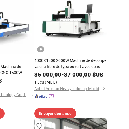
4000X1500 2000W Machine de découpe
 Machine de
laser à fibre de type ouvert avec deux
re CNC 1500W
tables
35 000,00
-
37 000,00
$US
pour acier au
S
1 Jeu
(MOQ)
able, tôle
Anhui Aoxuan Heavy Industry Machine Co., Ltd.
ube, tuyau, découpe
Guangzhou Leigu Technology Co., Ltd.
Envoyer demande