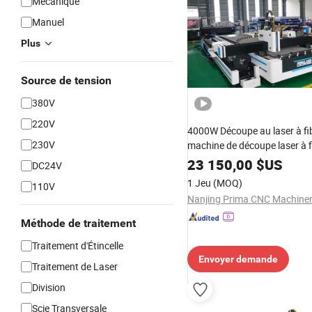
Mécanique
Manuel
Plus
Source de tension
380V
220V
4000W Découpe au laser à fi
230V
machine de découpe laser à 
pour tubes carrés automati
23 150,00
$US
DC24V
1 Jeu
(MOQ)
110V
Méthode de traitement
Traitement d'Étincelle
Envoyer demande
Traitement de Laser
Division
Scie Transversale