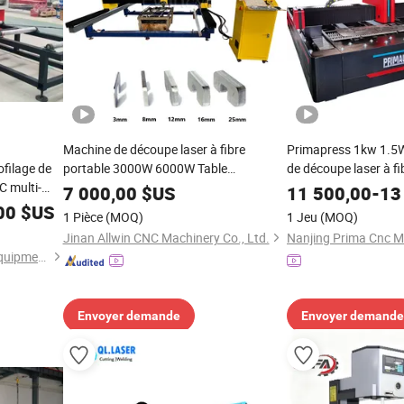
Machine de découpe laser à fibre
Primapress 1kw 1.5
filage de
portable 3000W 6000W Table
de découpe laser à f
 multi-
démontable découpeur laser métal
pour le métal, en aci
7 000,00
$US
11 500,00
-
13
fer, aluminium, cuivr
00
$US
1 Pièce
(MOQ)
1 Jeu
(MOQ)
métal
Jinan Allwin CNC Machinery Co., Ltd.
Jinan Knoppo Automation Equipment Co., Ltd.
Envoyer demande
Envoyer demande