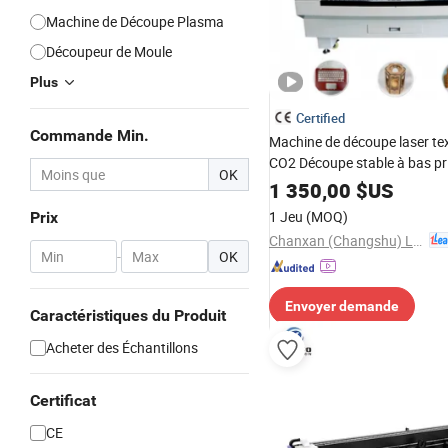
Machine de Découpe Plasma
Découpeur de Moule
Plus
Certified
Commande Min.
Machine de découpe laser text
CO2 Découpe stable à bas pr
OK
1 350,00
$US
1 Jeu
(MOQ)
Prix
Chanxan (Changshu) Laser Technology Co., Ltd.
-
OK
Envoyer demande
Caractéristiques du Produit
Acheter des Échantillons
Certificat
CE