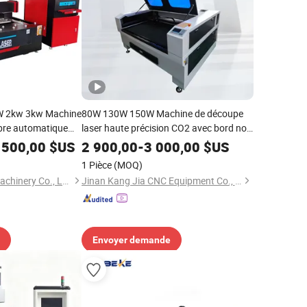
W 2kw 3kw Machine
80W 130W 150W Machine de découpe
ibre automatique
laser haute précision CO2 avec bord non
er doux, inoxydable,
effiloché pour le traitement de mailles en
 500,00
$US
2 900,00
-
3 000,00
$US
e, pour gravure sur
nylon, de tissu en polyester et de mailles
1 Pièce
(MOQ)
filtrantes
Nanjing Prima Cnc Machinery Co., Ltd.
Jinan Kang Jia CNC Equipment Co., Ltd.
Envoyer demande