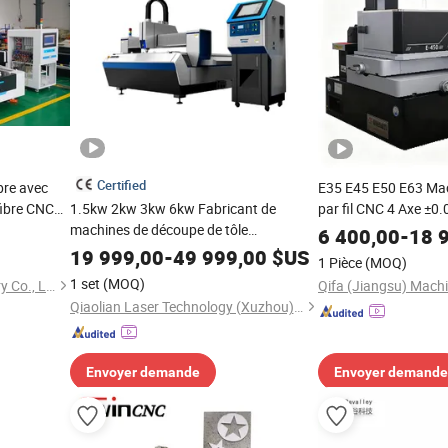
Certified
bre avec
E35 E45 E50 E63 Ma
fibre CNC
1.5kw 2kw 3kw 6kw Fabricant de
par fil CNC 4 Axe ±0
ques
machines de découpe de tôle
pour la découpe des
6 400,00
-
18 
Fournisseurs Usine Découpe laser à fibre
19 999,00
-
49 999,00
$US
1 Pièce
(MOQ)
1 set
(MOQ)
Nanjing Prima CNC Machinery Co., Ltd.
Qifa (Jiangsu) Machi
Qiaolian Laser Technology (Xuzhou) Co., Ltd.
Envoyer demande
Envoyer demande