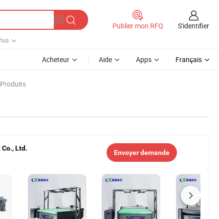
S'identifier
Publier mon RFQ
lus
Acheteur
Aide
Apps
Français
 Produits
Co., Ltd.
Envoyer demande
Vente chaude